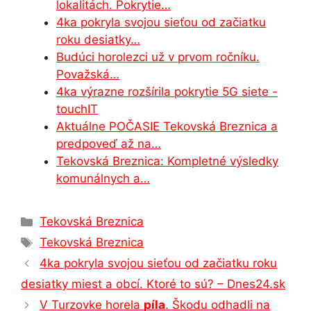
lokalitách. Pokrytie…
o
n
p
n
m
4ka pokryla svojou sieťou od začiatku
o
g
p
roku desiatky…
Budúci horolezci už v prvom ročníku.
k
er
Považská…
4ka výrazne rozšírila pokrytie 5G siete -
touchIT
Aktuálne POČASIE Tekovská Breznica a
predpoveď až na…
Tekovská Breznica: Kompletné výsledky
komunálnych a…
Kategórie
Tekovská Breznica
Značky
Tekovská Breznica
4ka pokryla svojou sieťou od začiatku roku
desiatky miest a obcí. Ktoré to sú? – Dnes24.sk
V Turzovke horela
píla
. Škodu odhadli na