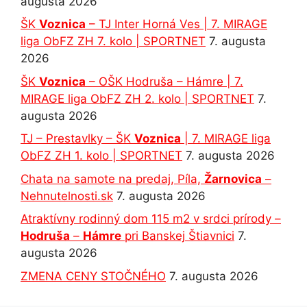
augusta 2026
ŠK
Voznica
– TJ Inter Horná Ves | 7. MIRAGE
liga ObFZ ZH 7. kolo | SPORTNET
7. augusta
2026
ŠK
Voznica
– OŠK Hodruša – Hámre | 7.
MIRAGE liga ObFZ ZH 2. kolo | SPORTNET
7.
augusta 2026
TJ – Prestavlky – ŠK
Voznica
| 7. MIRAGE liga
ObFZ ZH 1. kolo | SPORTNET
7. augusta 2026
Chata na samote na predaj, Píla,
Žarnovica
–
Nehnutelnosti.sk
7. augusta 2026
Atraktívny rodinný dom 115 m2 v srdci prírody –
Hodruša
–
Hámre
pri Banskej Štiavnici
7.
augusta 2026
ZMENA CENY STOČNÉHO
7. augusta 2026