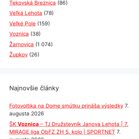
Tekovská Breznica
(86)
Veľká Lehota
(78)
Veľké Pole
(159)
Voznica
(38)
Žarnovica
(1 074)
Župkov
(26)
Najnovšie články
Fotovoltika na Dome smútku prináša výsledky
7.
augusta 2026
ŠK
Voznica
– TJ Družstevník Janova Lehota | 7.
MIRAGE liga ObFZ ZH 5. kolo | SPORTNET
7.