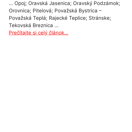
… Opoj; Oravská Jasenica; Oravský Podzámok;
Orovnica; Pitelová; Považská Bystrica –
Považská Teplá; Rajecké Teplice; Stránske;
Tekovská Breznica …
Prečítajte si celý článok…