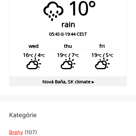
10°
rain
05:43
19:44 CEST
wed
thu
fri
16
/ 4
19
/ 7
19
/ 5
°C
°C
°C
°C
°C
°C
Nová Baňa, SK
climate ▸
Kategórie
Brehy
(107)