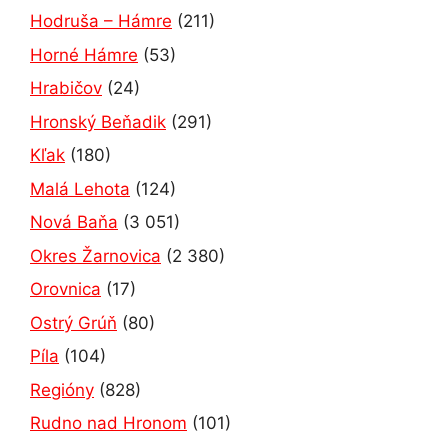
Hodruša – Hámre
(211)
Horné Hámre
(53)
Hrabičov
(24)
Hronský Beňadik
(291)
Kľak
(180)
Malá Lehota
(124)
Nová Baňa
(3 051)
Okres Žarnovica
(2 380)
Orovnica
(17)
Ostrý Grúň
(80)
Píla
(104)
Regióny
(828)
Rudno nad Hronom
(101)