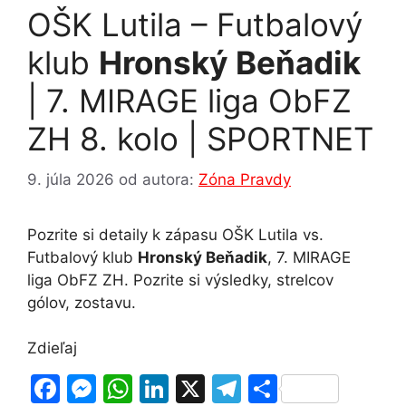
o
g
p
OŠK Lutila – Futbalový
k
er
klub
Hronský Beňadik
| 7. MIRAGE liga ObFZ
ZH 8. kolo | SPORTNET
9. júla 2026
od autora:
Zóna Pravdy
Pozrite si detaily k zápasu OŠK Lutila vs.
Futbalový klub
Hronský Beňadik
, 7. MIRAGE
liga ObFZ ZH. Pozrite si výsledky, strelcov
gólov, zostavu.
Zdieľaj
F
M
W
Li
X
T
S