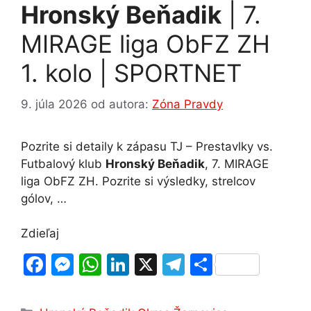
Hronský Beňadik
| 7.
MIRAGE liga ObFZ ZH
1. kolo | SPORTNET
9. júla 2026
od autora:
Zóna Pravdy
Pozrite si detaily k zápasu TJ – Prestavlky vs.
Futbalový klub
Hronský Beňadik
, 7. MIRAGE
liga ObFZ ZH. Pozrite si výsledky, strelcov
gólov, …
Zdieľaj
F
M
W
Li
X
T
S
a
e
h
n
el
h
c
s
at
k
e
ar
Kategórie