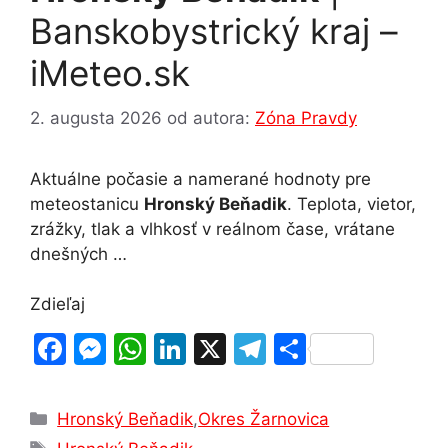
Banskobystrický kraj –
iMeteo.sk
2. augusta 2026
od autora:
Zóna Pravdy
Aktuálne počasie a namerané hodnoty pre
meteostanicu
Hronský Beňadik
. Teplota, vietor,
zrážky, tlak a vlhkosť v reálnom čase, vrátane
dnešných …
Zdieľaj
F
M
W
Li
X
T
S
a
e
h
n
el
h
c
s
at
k
e
ar
Kategórie
Hronský Beňadik
,
Okres Žarnovica
e
s
s
e
gr
e
Značky