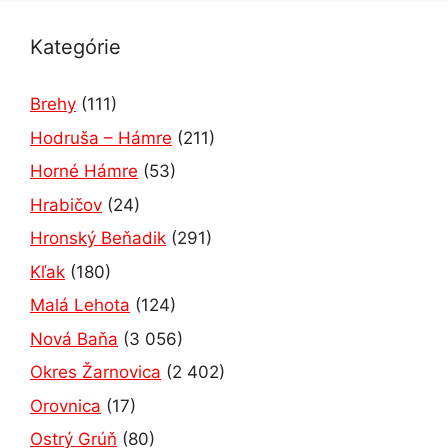
Kategórie
Brehy
(111)
Hodruša – Hámre
(211)
Horné Hámre
(53)
Hrabičov
(24)
Hronský Beňadik
(291)
Kľak
(180)
Malá Lehota
(124)
Nová Baňa
(3 056)
Okres Žarnovica
(2 402)
Orovnica
(17)
Ostrý Grúň
(80)