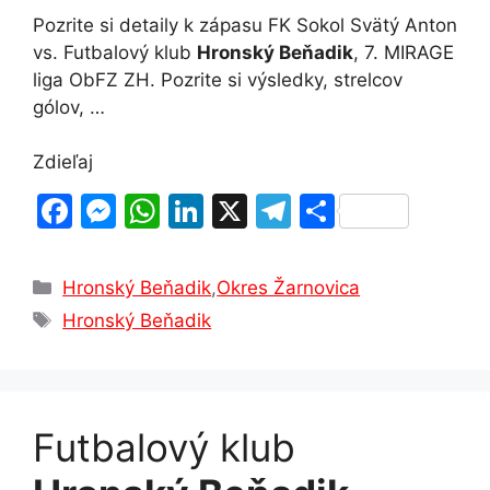
Pozrite si detaily k zápasu FK Sokol Svätý Anton
vs. Futbalový klub
Hronský Beňadik
, 7. MIRAGE
liga ObFZ ZH. Pozrite si výsledky, strelcov
gólov, …
Zdieľaj
F
M
W
Li
X
T
S
a
e
h
n
el
h
c
s
at
k
e
ar
Kategórie
Hronský Beňadik
,
Okres Žarnovica
e
s
s
e
gr
e
Značky
Hronský Beňadik
b
e
A
dI
a
o
n
p
n
m
o
g
p
Futbalový klub
k
er