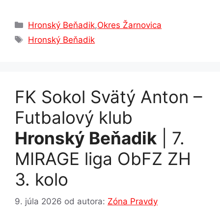
a
e
h
n
el
h
c
s
at
k
e
ar
Kategórie
Hronský Beňadik
,
Okres Žarnovica
e
s
s
e
gr
e
Značky
Hronský Beňadik
b
e
A
dI
a
o
n
p
n
m
o
g
p
FK Sokol Svätý Anton –
k
er
Futbalový klub
Hronský Beňadik
| 7.
MIRAGE liga ObFZ ZH
3. kolo
9. júla 2026
od autora:
Zóna Pravdy