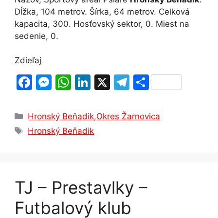
Dĺžka, 104 metrov. Šírka, 64 metrov. Celková
kapacita, 300. Hosťovský sektor, 0. Miest na
sedenie, 0.
Zdieľaj
F
M
W
Li
X
T
S
a
e
h
n
el
h
c
s
at
k
e
ar
Kategórie
Hronský Beňadik
,
Okres Žarnovica
e
s
s
e
gr
e
Značky
Hronský Beňadik
b
e
A
dI
a
o
n
p
n
m
o
g
p
TJ – Prestavlky –
k
er
Futbalový klub