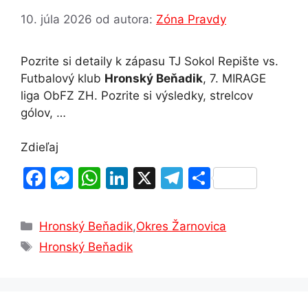
10. júla 2026
od autora:
Zóna Pravdy
Pozrite si detaily k zápasu TJ Sokol Repište vs.
Futbalový klub
Hronský Beňadik
, 7. MIRAGE
liga ObFZ ZH. Pozrite si výsledky, strelcov
gólov, …
Zdieľaj
F
M
W
Li
X
T
S
a
e
h
n
el
h
c
s
at
k
e
ar
Kategórie
Hronský Beňadik
,
Okres Žarnovica
e
s
s
e
gr
e
Značky
Hronský Beňadik
b
e
A
dI
a
o
n
p
n
m