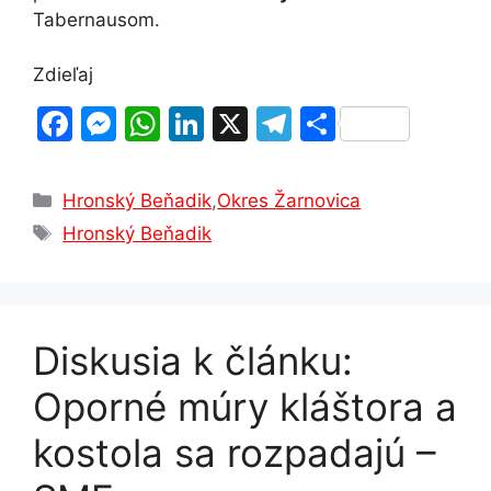
Tabernausom.
Zdieľaj
F
M
W
Li
X
T
S
a
e
h
n
el
h
c
s
at
k
e
ar
Kategórie
Hronský Beňadik
,
Okres Žarnovica
e
s
s
e
gr
e
Značky
Hronský Beňadik
b
e
A
dI
a
o
n
p
n
m
o
g
p
Diskusia k článku:
k
er
Oporné múry kláštora a
kostola sa rozpadajú –