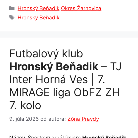
c
s
at
k
e
ar
Kategórie
Hronský Beňadik
,
Okres Žarnovica
e
s
s
e
gr
e
Značky
Hronský Beňadik
b
e
A
dI
a
o
n
p
n
m
o
g
p
Futbalový klub
k
er
Hronský Beňadik
– TJ
Inter Horná Ves | 7.
MIRAGE liga ObFZ ZH
7. kolo
9. júla 2026
od autora:
Zóna Pravdy
Názov, Športový areál Psiare
Hronský Beňadik
.