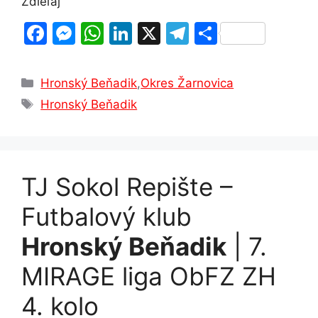
Zdieľaj
F
M
W
Li
X
T
S
a
e
h
n
el
h
c
s
at
k
e
ar
Kategórie
Hronský Beňadik
,
Okres Žarnovica
e
s
s
e
gr
e
Značky
Hronský Beňadik
b
e
A
dI
a
o
n
p
n
m
o
g
p
TJ Sokol Repište –
k
er
Futbalový klub
Hronský Beňadik
| 7.
MIRAGE liga ObFZ ZH
4. kolo