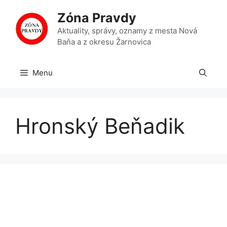
Preskočiť
Zóna Pravdy
na
obsah
Aktuality, správy, oznamy z mesta Nová
Baňa a z okresu Žarnovica
Menu
Hronský Beňadik