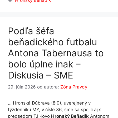
Hronský Beňadik
b
e
A
dI
a
o
n
p
n
m
o
g
p
Podľa šéfa
k
er
beňadického futbalu
Antona Tabernausa to
bolo úplne inak –
Diskusia – SME
29. júla 2026
od autora:
Zóna Pravdy
… Hronská Dúbrava (8:0), uverejnený v
týždenníku MY, v čísle 36, sme sa spojili aj s
predsedom TJ Kovo
Hronský Beňadik
Antonom