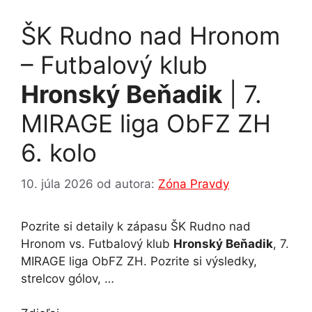
o
g
p
ŠK Rudno nad Hronom
k
er
– Futbalový klub
Hronský Beňadik
| 7.
MIRAGE liga ObFZ ZH
6. kolo
10. júla 2026
od autora:
Zóna Pravdy
Pozrite si detaily k zápasu ŠK Rudno nad
Hronom vs. Futbalový klub
Hronský Beňadik
, 7.
MIRAGE liga ObFZ ZH. Pozrite si výsledky,
strelcov gólov, …