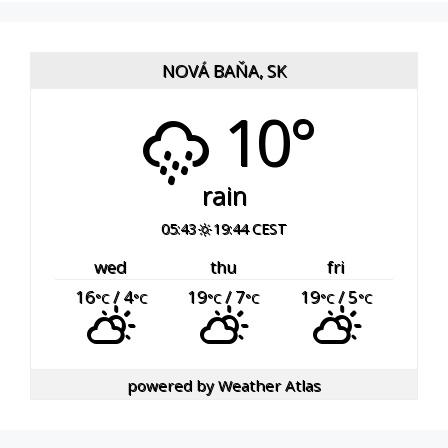
NOVÁ BAŇA, SK
10°
rain
05:43
19:44 CEST
wed
thu
fri
16
/ 4
19
/ 7
19
/ 5
°C
°C
°C
°C
°C
°C
powered by
Weather Atlas