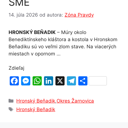
SME
14. júla 2026
od autora:
Zóna Pravdy
HRONSKÝ BEŇADIK
– Múry okolo
Benediktínskeho kláštora a kostola v Hronskom
Beňadiku sú vo veľmi zlom stave. Na viacerých
miestach v opornom …
Zdieľaj
F
M
W
Li
X
T
S
a
e
h
n
el
h
c
s
at
k
e
ar
Kategórie
Hronský Beňadik
,
Okres Žarnovica
e
s
s
e
gr
e
Značky
Hronský Beňadik
b
e
A
dI
a
o
n
p
n
m