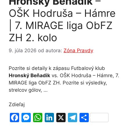
Hronský Beňadik
–
OŠK Hodruša – Hámre
| 7. MIRAGE liga ObFZ
ZH 2. kolo
9. júla 2026
od autora:
Zóna Pravdy
Pozrite si detaily k zápasu Futbalový klub
Hronský Beňadik
vs. OŠK Hodruša – Hámre, 7.
MIRAGE liga ObFZ ZH. Pozrite si výsledky,
strelcov gólov, …
Zdieľaj
F
M
W
Li
X
T
S
a
e
h
n
el
h