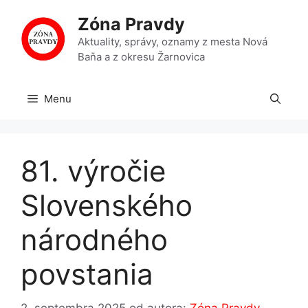
Preskočiť
Zóna Pravdy
na
obsah
Aktuality, správy, oznamy z mesta Nová
Baňa a z okresu Žarnovica
Menu
81. výročie
Slovenského
národného
povstania
2. septembra 2025
od autora:
Zóna Pravdy