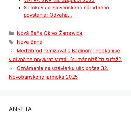
VATRA SNP 28. augusta 2023
81 rokov od Slovenského národného
povstania: Odvaha…
Kategórie
Nová Baňa
,
Okres Žarnovica
Značky
Nova Bana
Medzibrod remizoval s Badínom, Podkonice
v divočine prvýkrát stratili (sumár nižších súťaží)
Oznámenie na uzávierku ulíc počas 32.
Novobanského jarmoku 2025
ANKETA