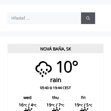
Hľadať:
NOVÁ BAŇA, SK
10°
rain
05:43
19:44 CEST
wed
thu
fri
16
/ 4
19
/ 7
19
/ 5
°C
°C
°C
°C
°C
°C