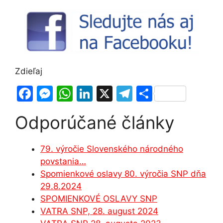
Zdieľaj
F
M
W
Li
X
T
S
a
e
h
n
el
h
Odporúčané články
c
s
at
k
e
ar
e
s
s
e
gr
e
79. výročie Slovenského národného
b
e
A
dI
a
povstania…
o
n
p
n
m
Spomienkové oslavy 80. výročia SNP dňa
o
g
p
29.8.2024
SPOMIENKOVÉ OSLAVY SNP
k
er
VATRA SNP, 28. august 2024