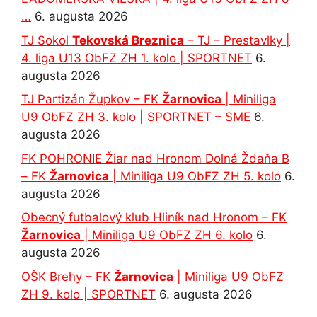
…
6. augusta 2026
TJ Sokol
Tekovská Breznica
– TJ – Prestavlky |
4. liga U13 ObFZ ZH 1. kolo | SPORTNET
6.
augusta 2026
TJ Partizán Župkov – FK
Žarnovica
| Miniliga
U9 ObFZ ZH 3. kolo | SPORTNET – SME
6.
augusta 2026
FK POHRONIE Žiar nad Hronom Dolná Ždaňa B
– FK
Žarnovica
| Miniliga U9 ObFZ ZH 5. kolo
6.
augusta 2026
Obecný futbalový klub Hliník nad Hronom – FK
Žarnovica
| Miniliga U9 ObFZ ZH 6. kolo
6.
augusta 2026
OŠK Brehy – FK
Žarnovica
| Miniliga U9 ObFZ
ZH 9. kolo | SPORTNET
6. augusta 2026