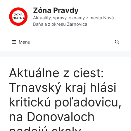
Preskočiť
Zóna Pravdy
na
obsah
Aktuality, správy, oznamy z mesta Nová
Baňa a z okresu Žarnovica
Menu
Aktuálne z ciest:
Trnavský kraj hlási
kritickú poľadovicu,
na Donovaloch