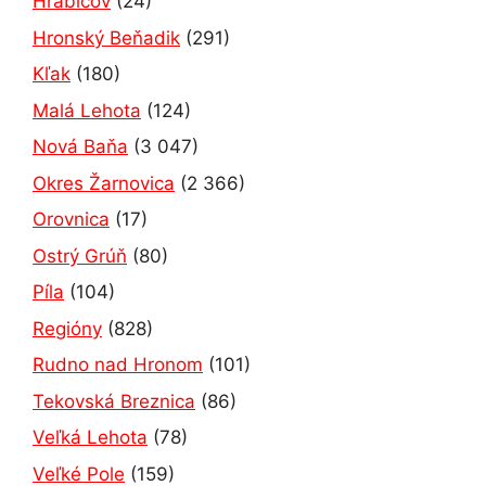
Hrabičov
(24)
Hronský Beňadik
(291)
Kľak
(180)
Malá Lehota
(124)
Nová Baňa
(3 047)
Okres Žarnovica
(2 366)
Orovnica
(17)
Ostrý Grúň
(80)
Píla
(104)
Regióny
(828)
Rudno nad Hronom
(101)
Tekovská Breznica
(86)
Veľká Lehota
(78)
Veľké Pole
(159)