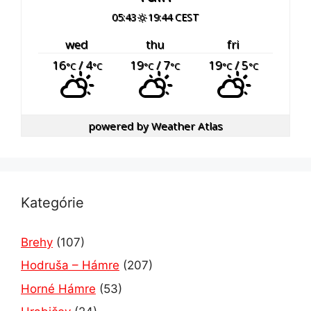
05:43
19:44 CEST
wed
thu
fri
16
/ 4
19
/ 7
19
/ 5
°C
°C
°C
°C
°C
°C
powered by
Weather Atlas
Kategórie
Brehy
(107)
Hodruša – Hámre
(207)
Horné Hámre
(53)