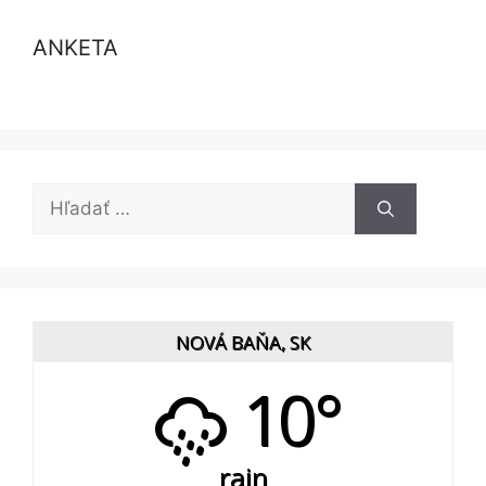
ANKETA
Hľadať:
NOVÁ BAŇA, SK
10°
rain