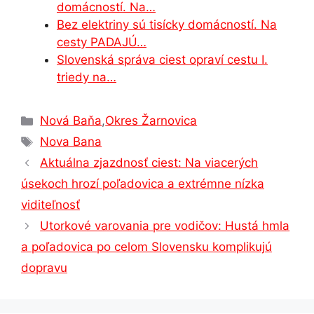
domácností. Na…
Bez elektriny sú tisícky domácností. Na
cesty PADAJÚ…
Slovenská správa ciest opraví cestu I.
triedy na…
Kategórie
Nová Baňa
,
Okres Žarnovica
Značky
Nova Bana
Aktuálna zjazdnosť ciest: Na viacerých
úsekoch hrozí poľadovica a extrémne nízka
viditeľnosť
Utorkové varovania pre vodičov: Hustá hmla
a poľadovica po celom Slovensku komplikujú
dopravu