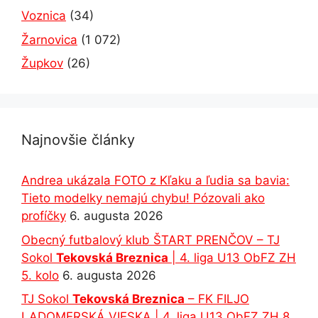
Voznica
(34)
Žarnovica
(1 072)
Župkov
(26)
Najnovšie články
Andrea ukázala FOTO z Kľaku a ľudia sa bavia:
Tieto modelky nemajú chybu! Pózovali ako
profíčky
6. augusta 2026
Obecný futbalový klub ŠTART PRENČOV – TJ
Sokol
Tekovská Breznica
| 4. liga U13 ObFZ ZH
5. kolo
6. augusta 2026
TJ Sokol
Tekovská Breznica
– FK FILJO
LADOMERSKÁ VIESKA | 4. liga U13 ObFZ ZH 8