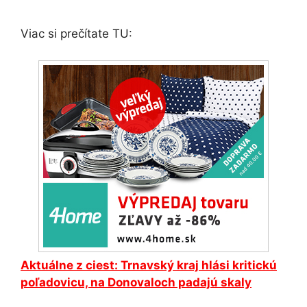
Viac si prečítate TU:
Aktuálne z ciest: Trnavský kraj hlási kritickú
poľadovicu, na Donovaloch padajú skaly