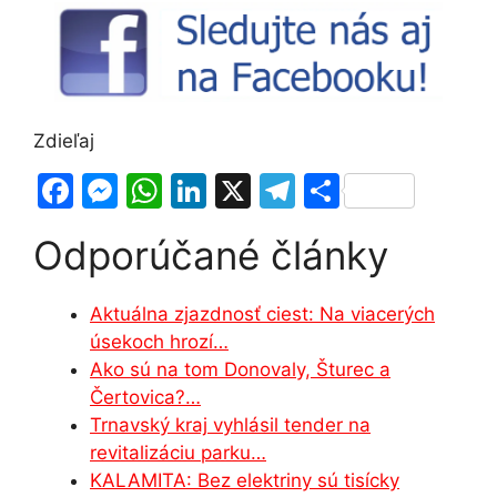
Zdieľaj
F
M
W
Li
X
T
S
a
e
h
n
el
h
Odporúčané články
c
s
at
k
e
ar
e
s
s
e
gr
e
Aktuálna zjazdnosť ciest: Na viacerých
b
e
A
dI
a
úsekoch hrozí…
o
n
p
n
m
Ako sú na tom Donovaly, Šturec a
o
g
p
Čertovica?…
Trnavský kraj vyhlásil tender na
k
er
revitalizáciu parku…
KALAMITA: Bez elektriny sú tisícky