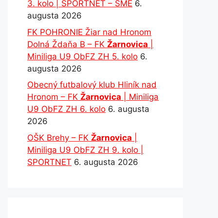
3. kolo | SPORTNET – SME
6.
augusta 2026
FK POHRONIE Žiar nad Hronom
Dolná Ždaňa B – FK
Žarnovica
|
Miniliga U9 ObFZ ZH 5. kolo
6.
augusta 2026
Obecný futbalový klub Hliník nad
Hronom – FK
Žarnovica
| Miniliga
U9 ObFZ ZH 6. kolo
6. augusta
2026
OŠK Brehy – FK
Žarnovica
|
Miniliga U9 ObFZ ZH 9. kolo |
SPORTNET
6. augusta 2026