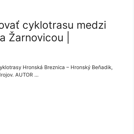
ovať cyklotrasu medzi
a Žarnovicou |
yklotrasy Hronská Breznica – Hronský Beňadik,
zdrojov. AUTOR …