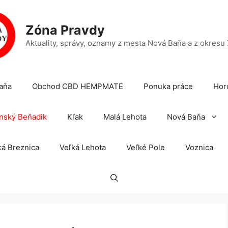
Zóna Pravdy
Aktuality, správy, oznamy z mesta Nová Baňa a z okresu
aňa
Obchod CBD HEMPMATE
Ponuka práce
Hor
nský Beňadik
Kľak
Malá Lehota
Nová Baňa
á Breznica
Veľká Lehota
Veľké Pole
Voznica