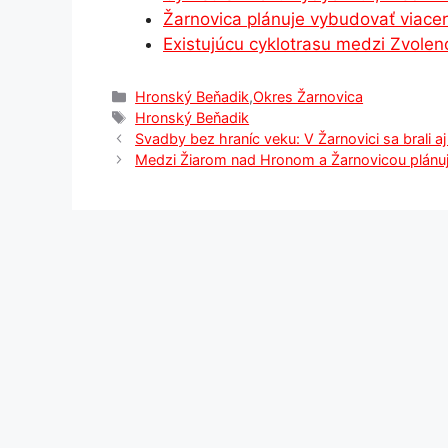
Žarnovica plánuje vybudovať viace
k
er
Existujúcu cyklotrasu medzi Zvole
Kategórie
Hronský Beňadik
,
Okres Žarnovica
Značky
Hronský Beňadik
Svadby bez hraníc veku: V Žarnovici sa brali
Medzi Žiarom nad Hronom a Žarnovicou plánuj