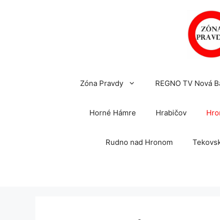
Preskočiť
na
obsah
Zóna Pravdy
REGNO TV Nová B
Horné Hámre
Hrabičov
Hro
Rudno nad Hronom
Tekovsk