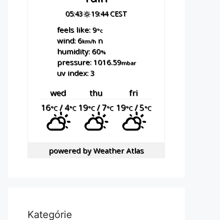
05:43
19:44 CEST
feels like: 9
°c
wind: 6
n
km/h
humidity: 60
%
pressure: 1016.59
mbar
uv index: 3
wed
thu
fri
16
/ 4
19
/ 7
19
/ 5
°C
°C
°C
°C
°C
°C
powered by
Weather Atlas
Kategórie