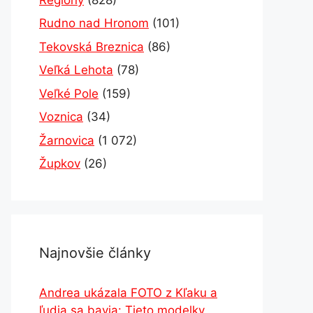
Rudno nad Hronom
(101)
Tekovská Breznica
(86)
Veľká Lehota
(78)
Veľké Pole
(159)
Voznica
(34)
Žarnovica
(1 072)
Župkov
(26)
Najnovšie články
Andrea ukázala FOTO z Kľaku a
ľudia sa bavia: Tieto modelky