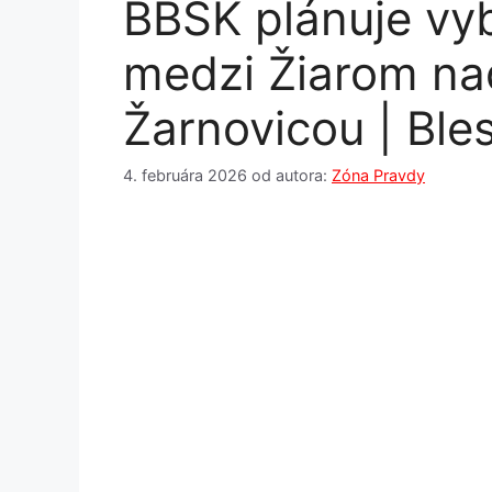
BBSK plánuje vy
medzi Žiarom n
Žarnovicou | Ble
4. februára 2026
od autora:
Zóna Pravdy