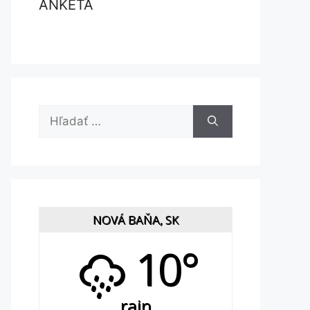
ANKETA
Hľadať:
NOVÁ BAŇA, SK
10°
rain