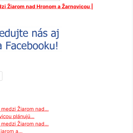
zi Žiarom nad Hronom a Žarnovicou |
u medzi Žiarom nad…
vicou plánujú…
u medzi Žiarom nad…
 Žiarom a…