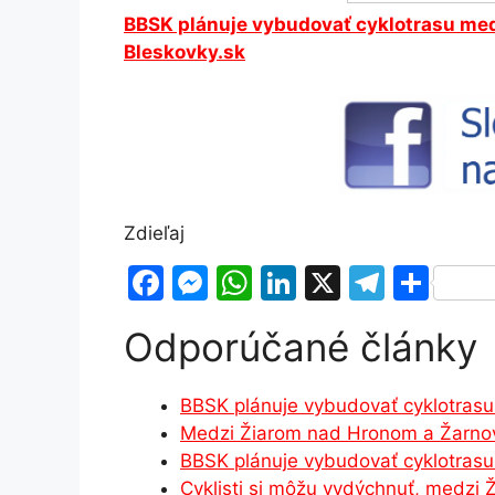
BBSK plánuje vybudovať cyklotrasu med
Bleskovky.sk
Zdieľaj
F
M
W
Li
X
T
S
a
e
h
n
el
h
Odporúčané články
c
s
at
k
e
ar
e
s
s
e
gr
e
BBSK plánuje vybudovať cyklotras
b
e
A
dI
a
Medzi Žiarom nad Hronom a Žarno
o
n
p
n
m
BBSK plánuje vybudovať cyklotras
o
g
p
Cyklisti si môžu vydýchnuť, medzi