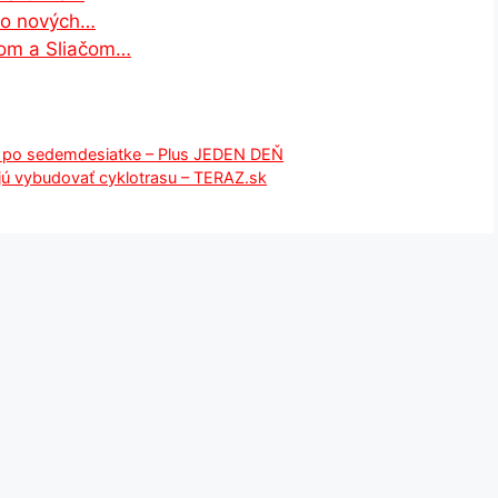
ro nových…
nom a Sliačom…
 aj po sedemdesiatke – Plus JEDEN DEŇ
ú vybudovať cyklotrasu – TERAZ.sk