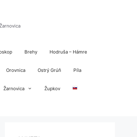
 Žarnovica
oskop
Brehy
Hodruša – Hámre
Orovnica
Ostrý Grúň
Píla
Žarnovica
Župkov