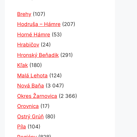
Brehy
(107)
Hodruša – Hámre
(207)
Horné Hámre
(53)
Hrabičov
(24)
Hronský Beňadik
(291)
Kľak
(180)
Malá Lehota
(124)
Nová Baňa
(3 047)
Okres Žarnovica
(2 366)
Orovnica
(17)
Ostrý Grúň
(80)
Píla
(104)
Regióny
(828)