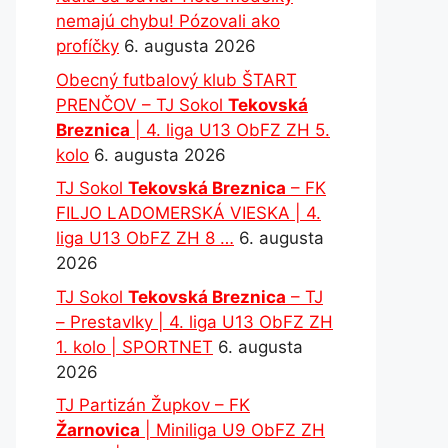
nemajú chybu! Pózovali ako
profíčky
6. augusta 2026
Obecný futbalový klub ŠTART
PRENČOV – TJ Sokol
Tekovská
Breznica
| 4. liga U13 ObFZ ZH 5.
kolo
6. augusta 2026
TJ Sokol
Tekovská Breznica
– FK
FILJO LADOMERSKÁ VIESKA | 4.
liga U13 ObFZ ZH 8 …
6. augusta
2026
TJ Sokol
Tekovská Breznica
– TJ
– Prestavlky | 4. liga U13 ObFZ ZH
1. kolo | SPORTNET
6. augusta
2026
TJ Partizán Župkov – FK
Žarnovica
| Miniliga U9 ObFZ ZH