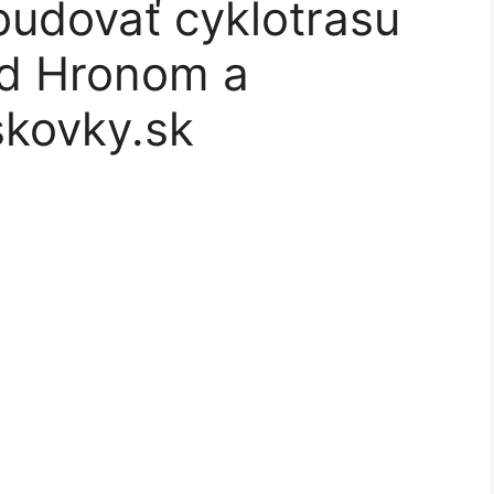
budovať cyklotrasu
ad Hronom a
skovky.sk