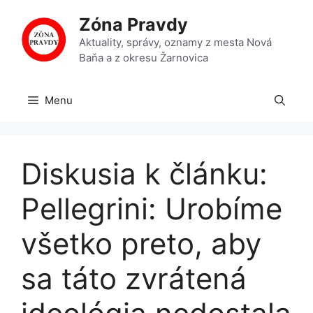
Preskočiť
Zóna Pravdy
na
obsah
Aktuality, správy, oznamy z mesta Nová
Baňa a z okresu Žarnovica
Menu
Diskusia k článku:
Pellegrini: Urobíme
všetko preto, aby
sa táto zvrátená