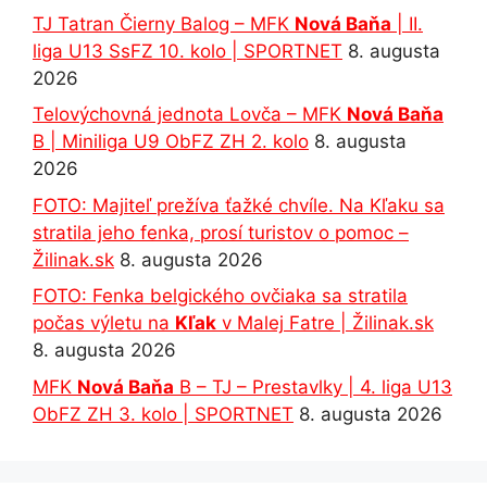
TJ Tatran Čierny Balog – MFK
Nová Baňa
| II.
liga U13 SsFZ 10. kolo | SPORTNET
8. augusta
2026
Telovýchovná jednota Lovča – MFK
Nová Baňa
B | Miniliga U9 ObFZ ZH 2. kolo
8. augusta
2026
FOTO: Majiteľ prežíva ťažké chvíle. Na Kľaku sa
stratila jeho fenka, prosí turistov o pomoc –
Žilinak.sk
8. augusta 2026
FOTO: Fenka belgického ovčiaka sa stratila
počas výletu na
Kľak
v Malej Fatre | Žilinak.sk
8. augusta 2026
MFK
Nová Baňa
B – TJ – Prestavlky | 4. liga U13
ObFZ ZH 3. kolo | SPORTNET
8. augusta 2026