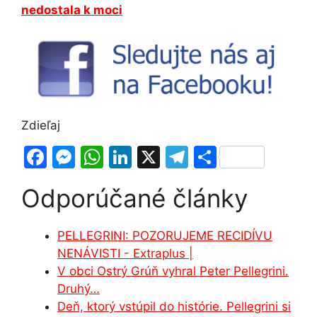
nedostala k moci
Zdieľaj
F
M
W
Li
X
T
S
a
e
h
n
el
h
Odporúčané články
c
s
at
k
e
ar
e
s
s
e
gr
e
PELLEGRINI: POZORUJEME RECIDÍVU
b
e
A
dI
a
NENÁVISTI - Extraplus |
o
n
p
n
m
V obci Ostrý Grúň vyhral Peter Pellegrini.
o
g
p
Druhý…
Deň, ktorý vstúpil do histórie. Pellegrini si
k
er