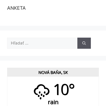
ANKETA
Hľadať:
NOVÁ BAŇA, SK
10°
rain