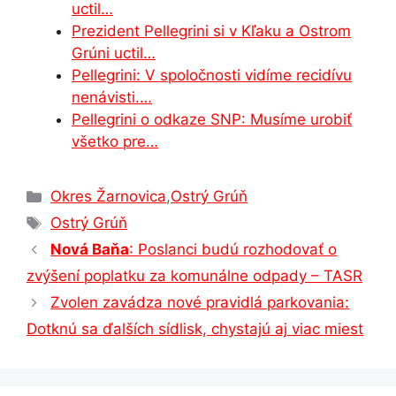
uctil…
Prezident Pellegrini si v Kľaku a Ostrom
Grúni uctil…
Pellegrini: V spoločnosti vidíme recidívu
nenávisti.…
Pellegrini o odkaze SNP: Musíme urobiť
všetko pre…
Kategórie
Okres Žarnovica
,
Ostrý Grúň
Značky
Ostrý Grúň
Nová Baňa
: Poslanci budú rozhodovať o
zvýšení poplatku za komunálne odpady – TASR
Zvolen zavádza nové pravidlá parkovania:
Dotknú sa ďalších sídlisk, chystajú aj viac miest