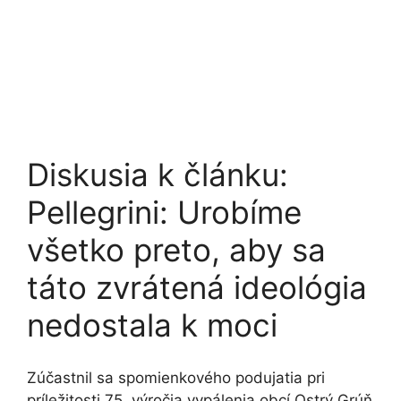
Diskusia k článku:
Pellegrini: Urobíme
všetko preto, aby sa
táto zvrátená ideológia
nedostala k moci
Zúčastnil sa spomienkového podujatia pri
príležitosti 75. výročia vypálenia obcí Ostrý Grúň