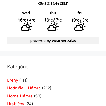
05:43
19:44 CEST
wed
thu
fri
16
/ 4
19
/ 7
19
/ 5
°C
°C
°C
°C
°C
°C
powered by
Weather Atlas
Kategórie
Brehy
(111)
Hodruša – Hámre
(212)
Horné Hámre
(53)
Hrabičov
(24)