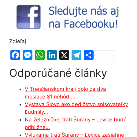
Zdieľaj
F
M
W
Li
X
T
S
a
e
h
n
el
h
Odporúčané články
c
s
at
k
e
ar
e
s
s
e
gr
e
V Trenčianskom kraji bolo za dva
b
e
A
dI
a
mesiace 81 nehôd,…
o
n
p
n
m
Výstava Slovo ako dedičstvo spisovateľky
o
g
p
Ľudmily…
Na železničnej trati Šurany – Levice budú
k
er
približne…
Výluka na trati Šurany – Levice zasiahne