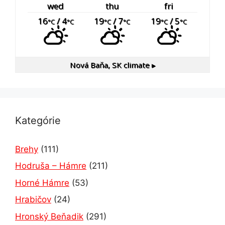
wed
thu
fri
16
/ 4
19
/ 7
19
/ 5
°C
°C
°C
°C
°C
°C
Nová Baňa, SK
climate ▸
Kategórie
Brehy
(111)
Hodruša – Hámre
(211)
Horné Hámre
(53)
Hrabičov
(24)
Hronský Beňadik
(291)