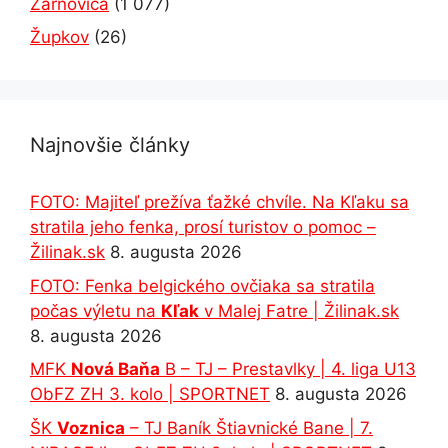
Žarnovica
(1 077)
Župkov
(26)
Najnovšie články
FOTO: Majiteľ prežíva ťažké chvíle. Na Kľaku sa
stratila jeho fenka, prosí turistov o pomoc –
Žilinak.sk
8. augusta 2026
FOTO: Fenka belgického ovčiaka sa stratila
počas výletu na
Kľak
v Malej Fatre | Žilinak.sk
8. augusta 2026
MFK
Nová Baňa
B – TJ – Prestavlky | 4. liga U13
ObFZ ZH 3. kolo | SPORTNET
8. augusta 2026
ŠK
Voznica
– TJ Baník Štiavnické Bane | 7.