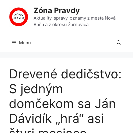
Preskočiť
Zóna Pravdy
na
obsah
Aktuality, správy, oznamy z mesta Nová
Baňa a z okresu Žarnovica
Menu
Drevené dedičstvo:
S jedným
domčekom sa Ján
Dávidík „hrá“ asi