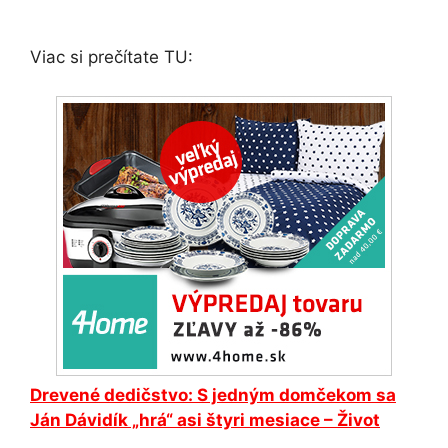
Viac si prečítate TU:
Drevené dedičstvo: S jedným domčekom sa
Ján Dávidík „hrá“ asi štyri mesiace – Život