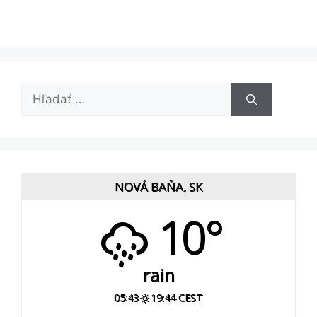
Hľadať:
NOVÁ BAŇA, SK
10°
rain
05:43
19:44 CEST