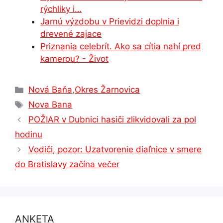
rýchliky i…
Jarnú výzdobu v Prievidzi doplnia i
drevené zajace
Priznania celebrít. Ako sa cítia nahí pred
kamerou? - Život
Kategórie
Nová Baňa
,
Okres Žarnovica
Značky
Nova Bana
POŽIAR v Dubnici hasiči zlikvidovali za pol
hodinu
Vodiči, pozor: Uzatvorenie diaľnice v smere
do Bratislavy začína večer
ANKETA