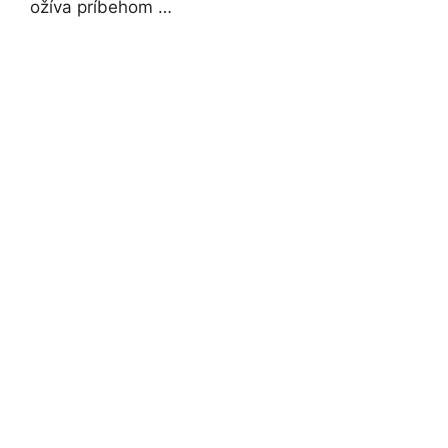
ožíva príbehom …