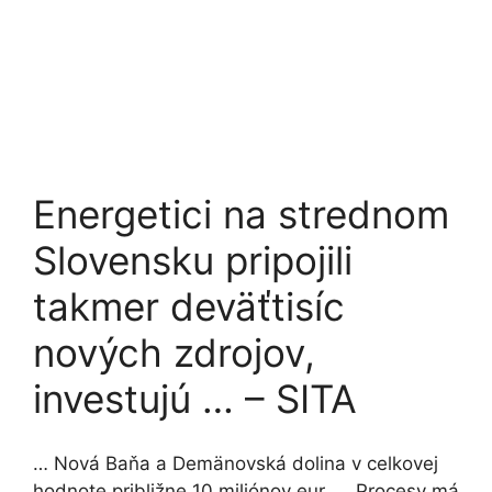
Energetici na strednom
Slovensku pripojili
takmer deväťtisíc
nových zdrojov,
investujú … – SITA
… Nová Baňa a Demänovská dolina v celkovej
hodnote približne 10 miliónov eur. … Procesy má