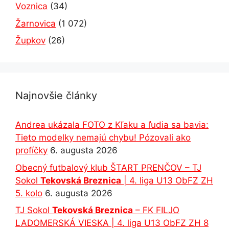
Voznica
(34)
Žarnovica
(1 072)
Župkov
(26)
Najnovšie články
Andrea ukázala FOTO z Kľaku a ľudia sa bavia:
Tieto modelky nemajú chybu! Pózovali ako
profíčky
6. augusta 2026
Obecný futbalový klub ŠTART PRENČOV – TJ
Sokol
Tekovská Breznica
| 4. liga U13 ObFZ ZH
5. kolo
6. augusta 2026
TJ Sokol
Tekovská Breznica
– FK FILJO
LADOMERSKÁ VIESKA | 4. liga U13 ObFZ ZH 8