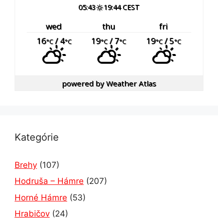
05:43
19:44 CEST
wed
thu
fri
16
/ 4
19
/ 7
19
/ 5
°C
°C
°C
°C
°C
°C
powered by
Weather Atlas
Kategórie
Brehy
(107)
Hodruša – Hámre
(207)
Horné Hámre
(53)
Hrabičov
(24)