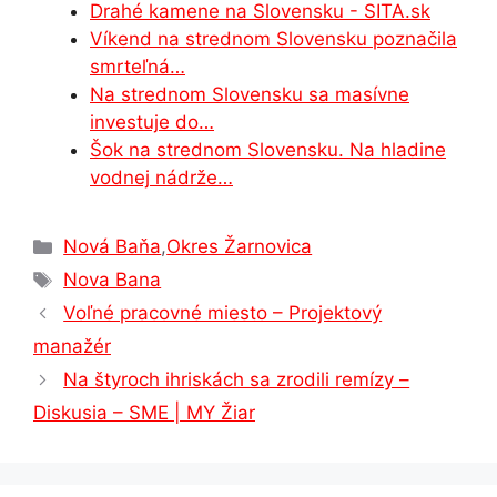
Drahé kamene na Slovensku - SITA.sk
k
er
Víkend na strednom Slovensku poznačila
smrteľná…
Na strednom Slovensku sa masívne
investuje do…
Šok na strednom Slovensku. Na hladine
vodnej nádrže…
Kategórie
Nová Baňa
,
Okres Žarnovica
Značky
Nova Bana
Voľné pracovné miesto – Projektový
manažér
Na štyroch ihriskách sa zrodili remízy –
Diskusia – SME | MY Žiar