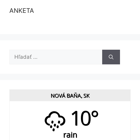
ANKETA
Hľadať:
NOVÁ BAŇA, SK
10°
rain