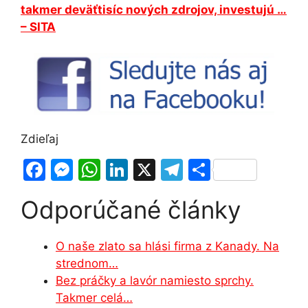
takmer deväťtisíc nových zdrojov, investujú …
– SITA
Zdieľaj
F
M
W
Li
X
T
S
a
e
h
n
el
h
Odporúčané články
c
s
at
k
e
ar
e
s
s
e
gr
e
O naše zlato sa hlási firma z Kanady. Na
b
e
A
dI
a
strednom…
o
n
p
n
m
Bez práčky a lavór namiesto sprchy.
o
g
p
Takmer celá…