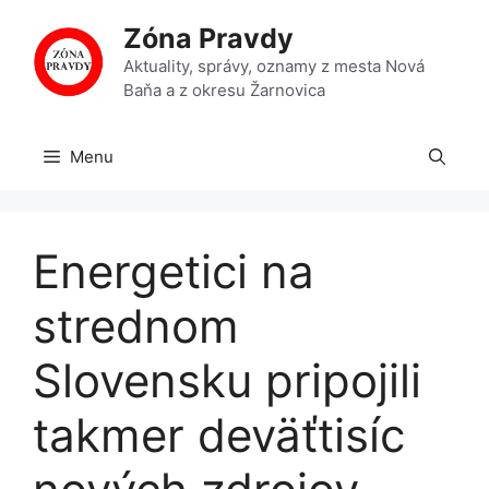
Preskočiť
Zóna Pravdy
na
obsah
Aktuality, správy, oznamy z mesta Nová
Baňa a z okresu Žarnovica
Menu
Energetici na
strednom
Slovensku pripojili
takmer deväťtisíc