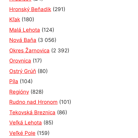
Hronský Beňadik
(291)
Kľak
(180)
Malá Lehota
(124)
Nová Baňa
(3 056)
Okres Žarnovica
(2 392)
Orovnica
(17)
Ostrý Grúň
(80)
Píla
(104)
Regióny
(828)
Rudno nad Hronom
(101)
Tekovská Breznica
(86)
Veľká Lehota
(85)
Veľké Pole
(159)