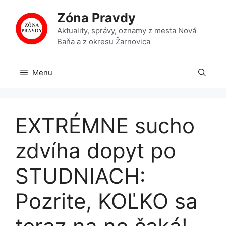
Preskočiť
Zóna Pravdy
na
obsah
Aktuality, správy, oznamy z mesta Nová
Baňa a z okresu Žarnovica
Menu
EXTRÉMNE sucho
zdvíha dopyt po
STUDNIACH:
Pozrite, KOĽKO sa