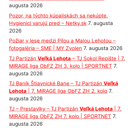
augusta 2026
Pozor, na týchto kúpaliskách sa nekúpte.
Hygienici varujú pred – Netky.sk
7. augusta
2026
Požiar v lese medzi Pílou a Malou Lehotou –
fotogaléria – SME | MY Zvolen
7. augusta 2026
TJ Partizán
Veľká Lehota
– TJ Sokol Repište | 7.
MIRAGE liga ObFZ ZH 3. kolo | SPORTNET
7.
augusta 2026
TJ Baník Štiavnické Bane – TJ Partizán
Veľká
Lehota
| 7. MIRAGE liga ObFZ ZH 2. kolo
7.
augusta 2026
TJ – Prestavlky – TJ Partizán
Veľká Lehota
| 7.
MIRAGE liga ObFZ ZH 7. kolo | SPORTNET
7.
augusta 2026