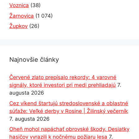
Voznica
(38)
Žarnovica
(1 074)
Župkov
(26)
Najnovšie články
Červené zlato prepísalo rekordy: 4 varovné
signály, ktoré investori pri medi prehliadajú
7.
augusta 2026
Cez víkend štartujú stredoslovenské a oblastné
súťaže: Veľké derby v Rosine | Žilinský večerník
7. augusta 2026
Oheň mohol napáchať obrovské škody. Desiatky
hasičov vyrazili k nočnému požiaru lesa
7.