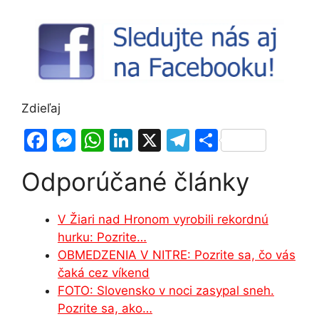
Zdieľaj
F
M
W
Li
X
T
S
a
e
h
n
el
h
Odporúčané články
c
s
at
k
e
ar
e
s
s
e
gr
e
V Žiari nad Hronom vyrobili rekordnú
b
e
A
dI
a
hurku: Pozrite…
o
n
p
n
m
OBMEDZENIA V NITRE: Pozrite sa, čo vás
o
g
p
čaká cez víkend
FOTO: Slovensko v noci zasypal sneh.
k
er
Pozrite sa, ako…