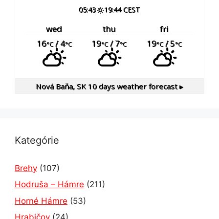
05:43
19:44 CEST
wed
thu
fri
16
/ 4
19
/ 7
19
/ 5
°C
°C
°C
°C
°C
°C
Nová Baňa, SK
10 days weather forecast ▸
Kategórie
Brehy
(107)
Hodruša – Hámre
(211)
Horné Hámre
(53)
Hrabičov
(24)