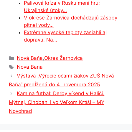
Palivová kríza v Rusku mení hru:
Ukrajinské útoky…
V okrese Žarnovica dochádzajú zásoby
pitnej vody…
Extrémne vysoké teploty zasiahli aj
dopravu. Na…
Kategórie
Nová Baňa
,
Okres Žarnovica
Značky
Nova Bana
Výstava „Výročie očami žiakov ZUŠ Nová
Baňa“ predĺžená do 4. novembra 2025
Kam na futbal: Derby víkend v Haliči,
Mýtnej, Cinobani i vo Veľkom Krtíši – MY
Novohrad