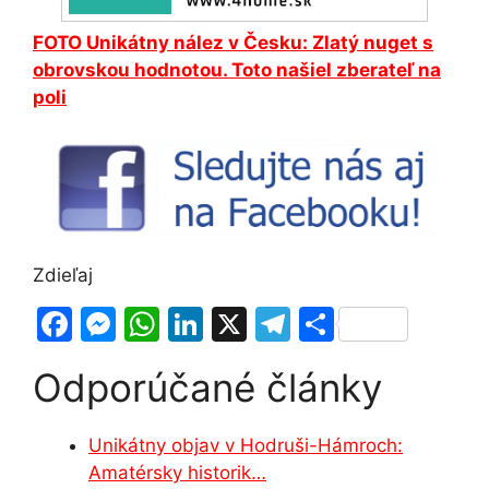
FOTO Unikátny nález v Česku: Zlatý nuget s
obrovskou hodnotou. Toto našiel zberateľ na
poli
Zdieľaj
F
M
W
Li
X
T
S
a
e
h
n
el
h
Odporúčané články
c
s
at
k
e
ar
e
s
s
e
gr
e
Unikátny objav v Hodruši-Hámroch:
b
e
A
dI
a
Amatérsky historik…