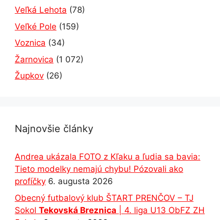
Veľká Lehota
(78)
Veľké Pole
(159)
Voznica
(34)
Žarnovica
(1 072)
Župkov
(26)
Najnovšie články
Andrea ukázala FOTO z Kľaku a ľudia sa bavia:
Tieto modelky nemajú chybu! Pózovali ako
profíčky
6. augusta 2026
Obecný futbalový klub ŠTART PRENČOV – TJ
Sokol
Tekovská Breznica
| 4. liga U13 ObFZ ZH