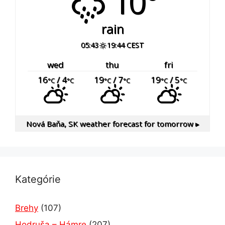
10°
rain
05:43
19:44 CEST
wed
thu
fri
16
/ 4
19
/ 7
19
/ 5
°C
°C
°C
°C
°C
°C
Nová Baňa, SK
weather forecast for tomorrow ▸
Kategórie
Brehy
(107)
Hodruša – Hámre
(207)