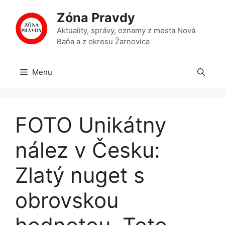
Preskočiť
Zóna Pravdy
na
obsah
Aktuality, správy, oznamy z mesta Nová
Baňa a z okresu Žarnovica
Menu
FOTO Unikátny
nález v Česku:
Zlatý nuget s
obrovskou