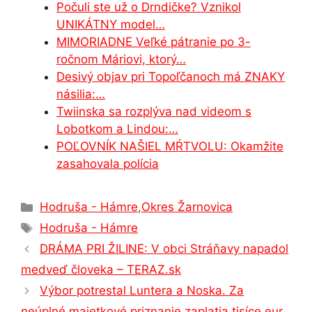
o
n
p
n
m
Počuli ste už o Drndičke? Vznikol
o
g
p
UNIKÁTNY model…
MIMORIADNE Veľké pátranie po 3-
k
er
ročnom Máriovi, ktorý…
Desivý objav pri Topoľčanoch má ZNAKY
násilia:…
Twiinska sa rozplýva nad videom s
Lobotkom a Lindou:…
POĽOVNÍK NAŠIEL MŔTVOLU: Okamžite
zasahovala polícia
Kategórie
Hodruša - Hámre
,
Okres Žarnovica
Značky
Hodruša - Hámre
DRÁMA PRI ŽILINE: V obci Stráňavy napadol
medveď človeka – TERAZ.sk
Výbor potrestal Luntera a Noska. Za
neúplné majetkové priznanie zaplatia tisíce eur