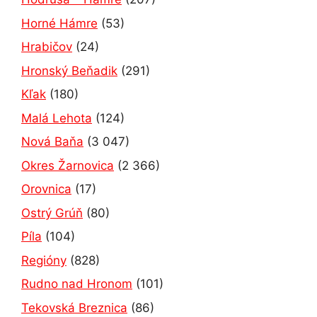
Horné Hámre
(53)
Hrabičov
(24)
Hronský Beňadik
(291)
Kľak
(180)
Malá Lehota
(124)
Nová Baňa
(3 047)
Okres Žarnovica
(2 366)
Orovnica
(17)
Ostrý Grúň
(80)
Píla
(104)
Regióny
(828)
Rudno nad Hronom
(101)
Tekovská Breznica
(86)