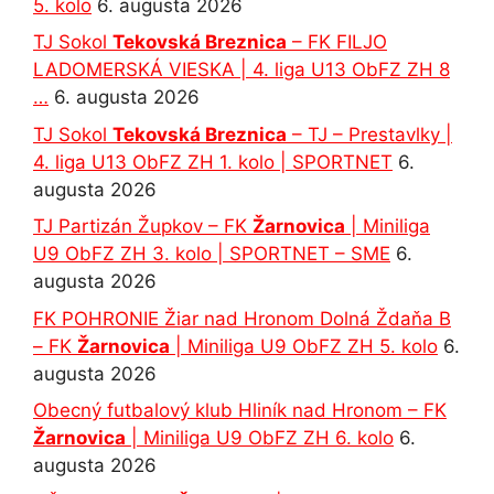
5. kolo
6. augusta 2026
TJ Sokol
Tekovská Breznica
– FK FILJO
LADOMERSKÁ VIESKA | 4. liga U13 ObFZ ZH 8
…
6. augusta 2026
TJ Sokol
Tekovská Breznica
– TJ – Prestavlky |
4. liga U13 ObFZ ZH 1. kolo | SPORTNET
6.
augusta 2026
TJ Partizán Župkov – FK
Žarnovica
| Miniliga
U9 ObFZ ZH 3. kolo | SPORTNET – SME
6.
augusta 2026
FK POHRONIE Žiar nad Hronom Dolná Ždaňa B
– FK
Žarnovica
| Miniliga U9 ObFZ ZH 5. kolo
6.
augusta 2026
Obecný futbalový klub Hliník nad Hronom – FK
Žarnovica
| Miniliga U9 ObFZ ZH 6. kolo
6.
augusta 2026