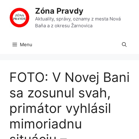
Preskočiť
Zóna Pravdy
na
obsah
Aktuality, správy, oznamy z mesta Nová
Baňa a z okresu Žarnovica
Menu
FOTO: V Novej Bani
sa zosunul svah,
primátor vyhlásil
mimoriadnu