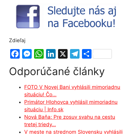
Zdieľaj
F
M
W
Li
X
T
S
a
e
h
n
el
h
Odporúčané články
c
s
at
k
e
ar
e
s
s
e
gr
e
FOTO V Novej Bani vyhlásili mimoriadnu
b
e
A
dI
a
situáciu! Čo…
o
n
p
n
m
Primátor Hlohovca vyhlásil mimoriadnu
o
g
p
situáciu | Info.sk
Nová Baňa: Pre zosuv svahu na cestu
k
er
tretej triedy…
V meste na strednom Slovensku vyhlásili