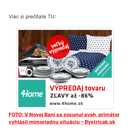
Viac si prečítate TU:
FOTO: V Novej Bani sa zosunul svah, primátor
vyhlásil mimoriadnu situáciu – Bystricak.sk