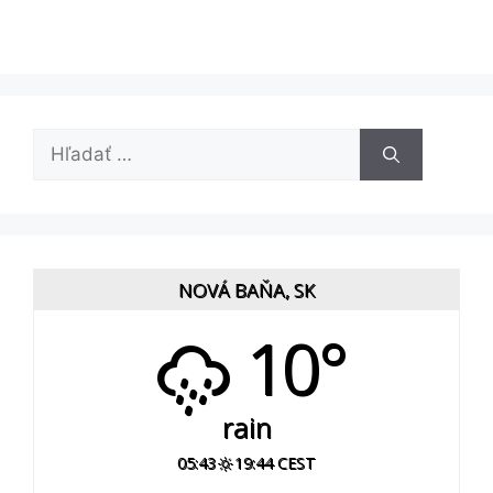
Hľadať:
NOVÁ BAŇA, SK
10°
rain
05:43
19:44 CEST