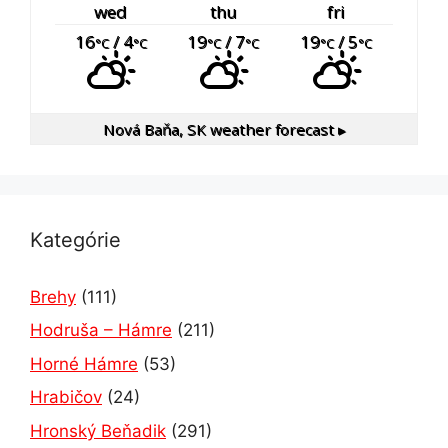
wed
thu
fri
16
/ 4
19
/ 7
19
/ 5
°C
°C
°C
°C
°C
°C
Nová Baňa, SK
weather forecast ▸
Kategórie
Brehy
(111)
Hodruša – Hámre
(211)
Horné Hámre
(53)
Hrabičov
(24)
Hronský Beňadik
(291)