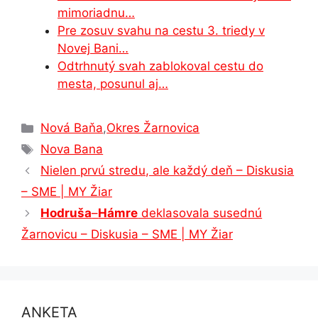
mimoriadnu…
Pre zosuv svahu na cestu 3. triedy v
Novej Bani…
Odtrhnutý svah zablokoval cestu do
mesta, posunul aj…
Kategórie
Nová Baňa
,
Okres Žarnovica
Značky
Nova Bana
Nielen prvú stredu, ale každý deň – Diskusia
– SME | MY Žiar
Hodruša
–
Hámre
deklasovala susednú
Žarnovicu – Diskusia – SME | MY Žiar
ANKETA