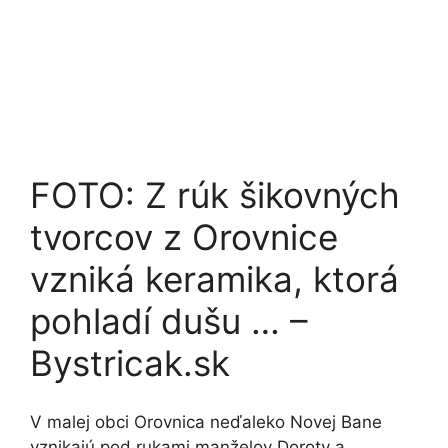
FOTO: Z rúk šikovných
tvorcov z Orovnice
vzniká keramika, ktorá
pohladí dušu … –
Bystricak.sk
V malej obci Orovnica neďaleko Novej Bane
vznikajú pod rukami manželov Doroty a