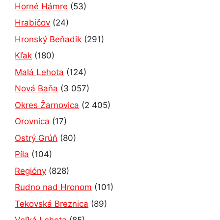
Horné Hámre
(53)
Hrabičov
(24)
Hronský Beňadik
(291)
Kľak
(180)
Malá Lehota
(124)
Nová Baňa
(3 057)
Okres Žarnovica
(2 405)
Orovnica
(17)
Ostrý Grúň
(80)
Píla
(104)
Regióny
(828)
Rudno nad Hronom
(101)
Tekovská Breznica
(89)