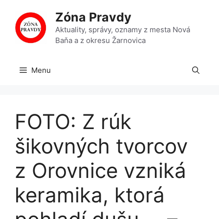
Preskočiť
Zóna Pravdy
na
obsah
Aktuality, správy, oznamy z mesta Nová
Baňa a z okresu Žarnovica
Menu
FOTO: Z rúk
šikovných tvorcov
z Orovnice vzniká
keramika, ktorá