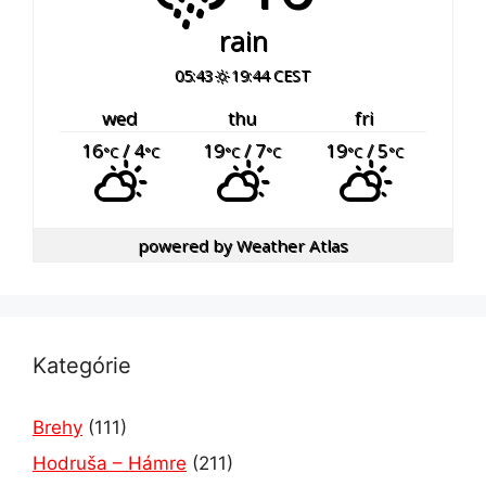
rain
05:43
19:44 CEST
wed
thu
fri
16
/ 4
19
/ 7
19
/ 5
°C
°C
°C
°C
°C
°C
powered by
Weather Atlas
Kategórie
Brehy
(111)
Hodruša – Hámre
(211)