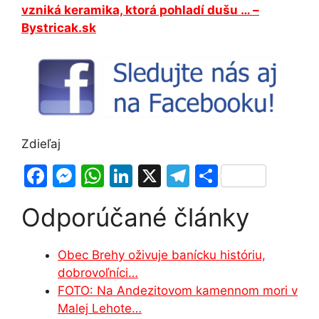
vzniká keramika, ktorá pohladí dušu … –
Bystricak.sk
Zdieľaj
F
M
W
Li
X
T
S
a
e
h
n
el
h
Odporúčané články
c
s
at
k
e
ar
e
s
s
e
gr
e
Obec Brehy oživuje banícku históriu,
b
e
A
dI
a
dobrovoľníci…
o
n
p
n
m
FOTO: Na Andezitovom kamennom mori v
o
g
p
Malej Lehote…