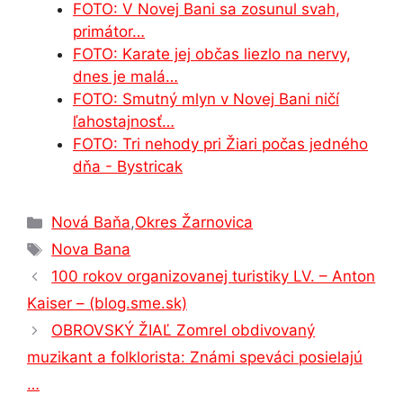
FOTO: V Novej Bani sa zosunul svah,
k
er
primátor…
FOTO: Karate jej občas liezlo na nervy,
dnes je malá…
FOTO: Smutný mlyn v Novej Bani ničí
ľahostajnosť…
FOTO: Tri nehody pri Žiari počas jedného
dňa - Bystricak
Kategórie
Nová Baňa
,
Okres Žarnovica
Značky
Nova Bana
100 rokov organizovanej turistiky LV. – Anton
Kaiser – (blog.sme.sk)
OBROVSKÝ ŽIAĽ Zomrel obdivovaný
muzikant a folklorista: Známi speváci posielajú
…