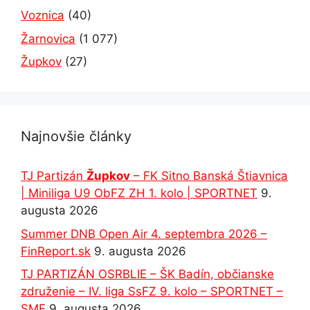
Voznica
(40)
Žarnovica
(1 077)
Župkov
(27)
Najnovšie články
TJ Partizán
Župkov
– FK Sitno Banská Štiavnica
| Miniliga U9 ObFZ ZH 1. kolo | SPORTNET
9.
augusta 2026
Summer DNB Open Air 4. septembra 2026 –
FinReport.sk
9. augusta 2026
TJ PARTIZÁN OSRBLIE – ŠK Badín, občianske
združenie – IV. liga SsFZ 9. kolo – SPORTNET –
SME
9. augusta 2026