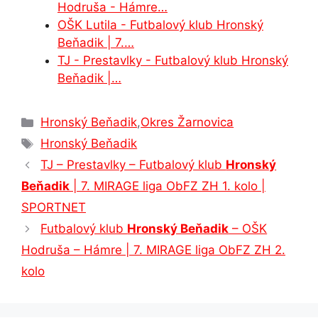
Hodruša - Hámre…
OŠK Lutila - Futbalový klub Hronský
Beňadik | 7.…
TJ - Prestavlky - Futbalový klub Hronský
Beňadik |…
Kategórie
Hronský Beňadik
,
Okres Žarnovica
Značky
Hronský Beňadik
TJ – Prestavlky – Futbalový klub
Hronský
Beňadik
| 7. MIRAGE liga ObFZ ZH 1. kolo |
SPORTNET
Futbalový klub
Hronský Beňadik
– OŠK
Hodruša – Hámre | 7. MIRAGE liga ObFZ ZH 2.
kolo