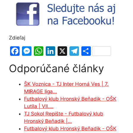
Zdieľaj
F
M
W
Li
X
T
S
a
e
h
n
el
h
Odporúčané články
c
s
at
k
e
ar
e
s
s
e
gr
e
ŠK Voznica - TJ Inter Horná Ves | 7.
b
e
A
dI
a
MIRAGE liga…
o
n
p
n
m
Futbalový klub Hronský Beňadik - OŠK
o
g
p
Lutila | VII.…
TJ Sokol Repište - Futbalový klub
k
er
Hronský Beňadik |…
Futbalový klub Hronský Beňadik - OŠK