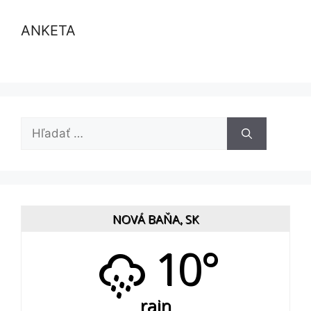
ANKETA
Hľadať:
NOVÁ BAŇA, SK
10°
rain