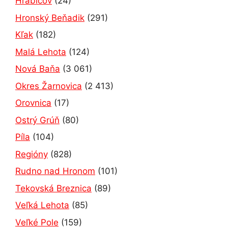
Hrabičov
(24)
Hronský Beňadik
(291)
Kľak
(182)
Malá Lehota
(124)
Nová Baňa
(3 061)
Okres Žarnovica
(2 413)
Orovnica
(17)
Ostrý Grúň
(80)
Píla
(104)
Regióny
(828)
Rudno nad Hronom
(101)
Tekovská Breznica
(89)
Veľká Lehota
(85)
Veľké Pole
(159)