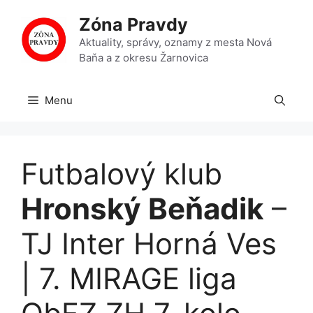
Preskočiť
Zóna Pravdy
na
obsah
Aktuality, správy, oznamy z mesta Nová
Baňa a z okresu Žarnovica
Menu
Futbalový klub
Hronský Beňadik
–
TJ Inter Horná Ves
| 7. MIRAGE liga