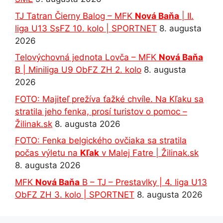
TJ Tatran Čierny Balog – MFK
Nová Baňa
| II.
liga U13 SsFZ 10. kolo | SPORTNET
8. augusta
2026
Telovýchovná jednota Lovča – MFK
Nová Baňa
B | Miniliga U9 ObFZ ZH 2. kolo
8. augusta
2026
FOTO: Majiteľ prežíva ťažké chvíle. Na Kľaku sa
stratila jeho fenka, prosí turistov o pomoc –
Žilinak.sk
8. augusta 2026
FOTO: Fenka belgického ovčiaka sa stratila
počas výletu na
Kľak
v Malej Fatre | Žilinak.sk
8. augusta 2026
MFK
Nová Baňa
B – TJ – Prestavlky | 4. liga U13
ObFZ ZH 3. kolo | SPORTNET
8. augusta 2026