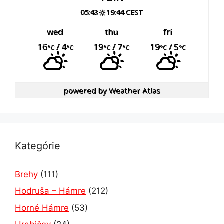
05:43
19:44 CEST
wed
thu
fri
16
/ 4
19
/ 7
19
/ 5
°C
°C
°C
°C
°C
°C
powered by
Weather Atlas
Kategórie
Brehy
(111)
Hodruša – Hámre
(212)
Horné Hámre
(53)