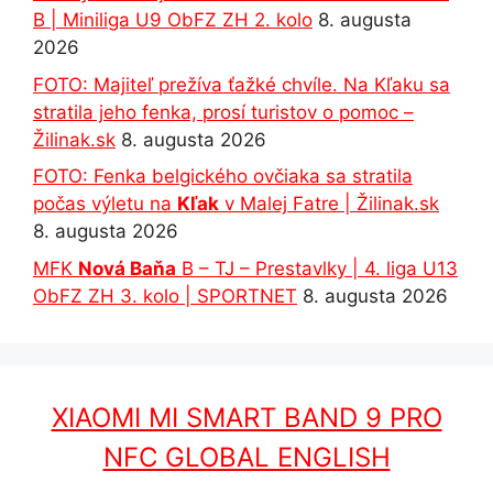
B | Miniliga U9 ObFZ ZH 2. kolo
8. augusta
2026
FOTO: Majiteľ prežíva ťažké chvíle. Na Kľaku sa
stratila jeho fenka, prosí turistov o pomoc –
Žilinak.sk
8. augusta 2026
FOTO: Fenka belgického ovčiaka sa stratila
počas výletu na
Kľak
v Malej Fatre | Žilinak.sk
8. augusta 2026
MFK
Nová Baňa
B – TJ – Prestavlky | 4. liga U13
ObFZ ZH 3. kolo | SPORTNET
8. augusta 2026
XIAOMI MI SMART BAND 9 PRO
NFC GLOBAL ENGLISH