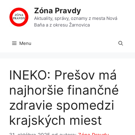
Preskočiť
Zóna Pravdy
na
obsah
Aktuality, správy, oznamy z mesta Nová
Baňa a z okresu Žarnovica
Menu
INEKO: Prešov má
najhoršie finančné
zdravie spomedzi
krajských miest
31. októbra 2025
od autora:
Zóna Pravdy