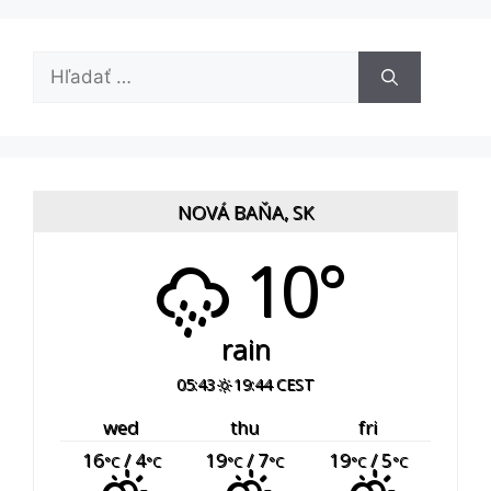
Hľadať:
NOVÁ BAŇA, SK
10°
rain
05:43
19:44 CEST
wed
thu
fri
16
/ 4
19
/ 7
19
/ 5
°C
°C
°C
°C
°C
°C