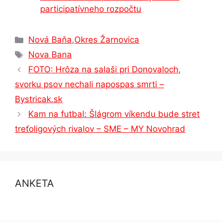
participatívneho rozpočtu
Kategórie
Nová Baňa
,
Okres Žarnovica
Značky
Nova Bana
FOTO: Hrôza na salaši pri Donovaloch,
svorku psov nechali napospas smrti –
Bystricak.sk
Kam na futbal: Šlágrom víkendu bude stret
treťoligových rivalov – SME – MY Novohrad
ANKETA