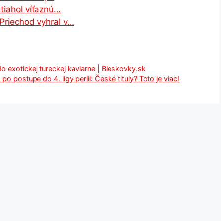
atiahol víťaznú…
 Priechod vyhral v…
 exotickej tureckej kaviarne | Bleskovky.sk
 postupe do 4. ligy perlil: České tituly? Toto je viac!