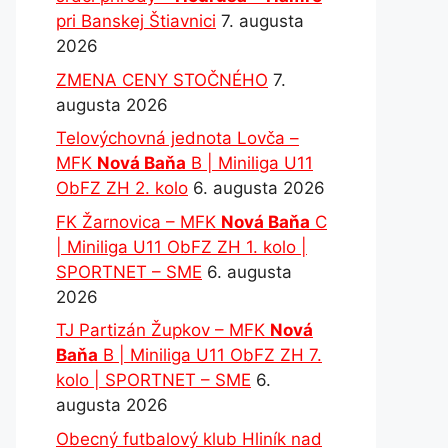
pri Banskej Štiavnici
7. augusta
2026
ZMENA CENY STOČNÉHO
7.
augusta 2026
Telovýchovná jednota Lovča –
MFK
Nová Baňa
B | Miniliga U11
ObFZ ZH 2. kolo
6. augusta 2026
FK Žarnovica – MFK
Nová Baňa
C
| Miniliga U11 ObFZ ZH 1. kolo |
SPORTNET – SME
6. augusta
2026
TJ Partizán Župkov – MFK
Nová
Baňa
B | Miniliga U11 ObFZ ZH 7.
kolo | SPORTNET – SME
6.
augusta 2026
Obecný futbalový klub Hliník nad