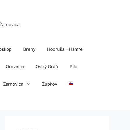
 Žarnovica
oskop
Brehy
Hodruša – Hámre
Orovnica
Ostrý Grúň
Píla
Žarnovica
Župkov