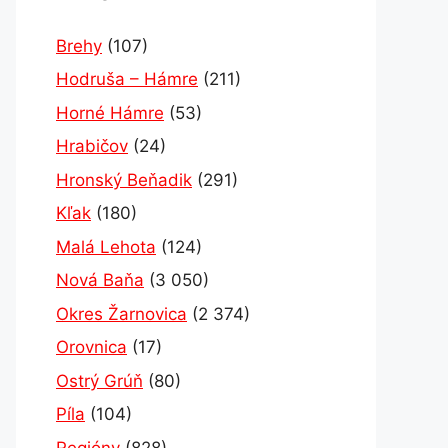
Brehy
(107)
Hodruša – Hámre
(211)
Horné Hámre
(53)
Hrabičov
(24)
Hronský Beňadik
(291)
Kľak
(180)
Malá Lehota
(124)
Nová Baňa
(3 050)
Okres Žarnovica
(2 374)
Orovnica
(17)
Ostrý Grúň
(80)
Píla
(104)
Regióny
(828)