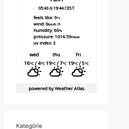
05:43
19:44 CEST
feels like: 9
°c
wind: 6
n
km/h
humidity: 60
%
pressure: 1016.59
mbar
uv index: 3
wed
thu
fri
16
/ 4
19
/ 7
19
/ 5
°C
°C
°C
°C
°C
°C
powered by
Weather Atlas
Kategórie