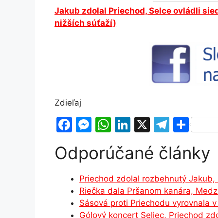
Jakub zdolal Priechod, Selce ovládli si
nižších súťaží)
Zdieľaj
F
M
W
Li
X
T
S
a
e
h
n
el
h
Odporúčané články
c
s
at
k
e
ar
e
s
s
e
gr
e
Priechod zdolal rozbehnutý Jakub,
b
e
A
dI
a
Riečka dala Pršanom kanára, Medz
o
n
p
n
m
Sásová proti Priechodu vyrovnala 
o
g
p
Gólový koncert Seliec, Priechod zd