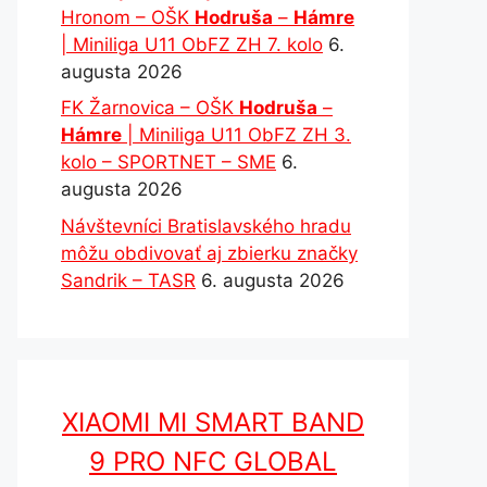
Hronom – OŠK
Hodruša
–
Hámre
| Miniliga U11 ObFZ ZH 7. kolo
6.
augusta 2026
FK Žarnovica – OŠK
Hodruša
–
Hámre
| Miniliga U11 ObFZ ZH 3.
kolo – SPORTNET – SME
6.
augusta 2026
Návštevníci Bratislavského hradu
môžu obdivovať aj zbierku značky
Sandrik – TASR
6. augusta 2026
XIAOMI MI SMART BAND
9 PRO NFC GLOBAL