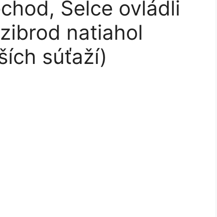
chod, Selce ovládli
zibrod natiahol
ších súťaží)