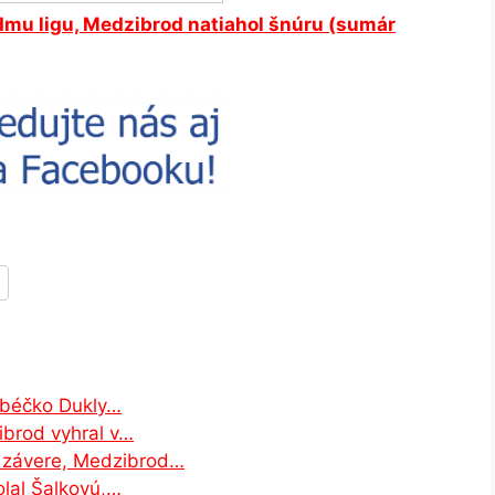
edmu ligu, Medzibrod natiahol šnúru (sumár
 béčko Dukly…
ibrod vyhral v…
v závere, Medzibrod…
olal Šalkovú,…