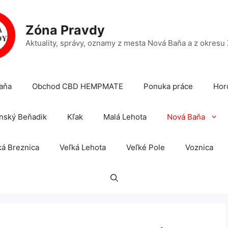
Zóna Pravdy
Aktuality, správy, oznamy z mesta Nová Baňa a z okresu
aňa
Obchod CBD HEMPMATE
Ponuka práce
Hor
nský Beňadik
Kľak
Malá Lehota
Nová Baňa
á Breznica
Veľká Lehota
Veľké Pole
Voznica