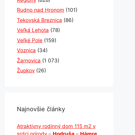
Rudno nad Hronom
(101)
Tekovská Breznica
(86)
Veľká Lehota
(78)
Veľké Pole
(159)
Voznica
(34)
Žarnovica
(1 073)
Župkov
(26)
Najnovšie články
Atraktívny rodinný dom 115 m2 v
srdci prírody –
Hodruša
–
Hámre