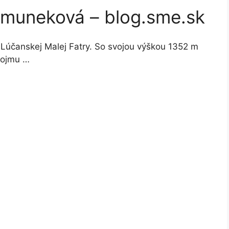
imuneková – blog.sme.sk
v Lúčanskej Malej Fatry. So svojou výškou 1352 m
svojmu …