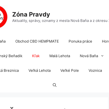
Zóna Pravdy
Aktuality, správy, oznamy z mesta Nová Baňa a z okresu
aňa
Obchod CBD HEMPMATE
Ponuka práce
Hor
nský Beňadik
Kľak
Malá Lehota
Nová Baňa
á Breznica
Veľká Lehota
Veľké Pole
Voznica