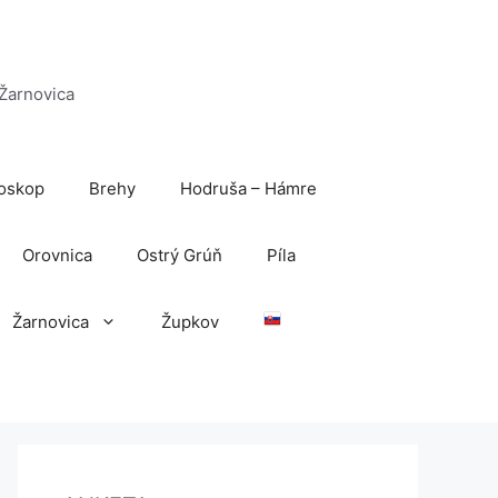
 Žarnovica
oskop
Brehy
Hodruša – Hámre
Orovnica
Ostrý Grúň
Píla
Žarnovica
Župkov