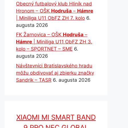
Obecný futbalový klub Hliník nad
Hronom – OŠK
Hodruša
–
Hámre
| Miniliga U11 ObFZ ZH 7. kolo
6.
augusta 2026
FK Žarnovica – OŠK
Hodruša
–
Hámre
| Miniliga U11 ObFZ ZH 3.
kolo – SPORTNET – SME
6.
augusta 2026
Návštevníci Bratislavského hradu
môžu obdivovať aj zbierku značky
Sandrik – TASR
6. augusta 2026
XIAOMI MI SMART BAND
9 PRO NFC GLOBAL