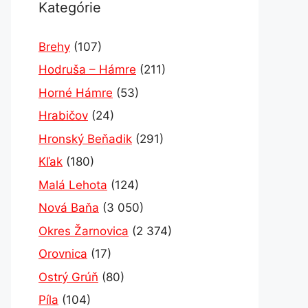
Kategórie
Brehy
(107)
Hodruša – Hámre
(211)
Horné Hámre
(53)
Hrabičov
(24)
Hronský Beňadik
(291)
Kľak
(180)
Malá Lehota
(124)
Nová Baňa
(3 050)
Okres Žarnovica
(2 374)
Orovnica
(17)
Ostrý Grúň
(80)
Píla
(104)