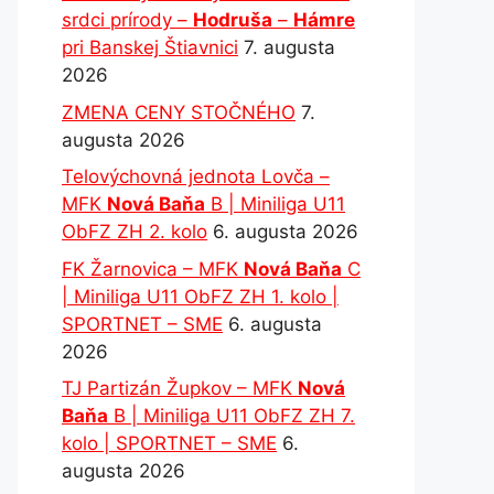
srdci prírody –
Hodruša
–
Hámre
pri Banskej Štiavnici
7. augusta
2026
ZMENA CENY STOČNÉHO
7.
augusta 2026
Telovýchovná jednota Lovča –
MFK
Nová Baňa
B | Miniliga U11
ObFZ ZH 2. kolo
6. augusta 2026
FK Žarnovica – MFK
Nová Baňa
C
| Miniliga U11 ObFZ ZH 1. kolo |
SPORTNET – SME
6. augusta
2026
TJ Partizán Župkov – MFK
Nová
Baňa
B | Miniliga U11 ObFZ ZH 7.
kolo | SPORTNET – SME
6.
augusta 2026