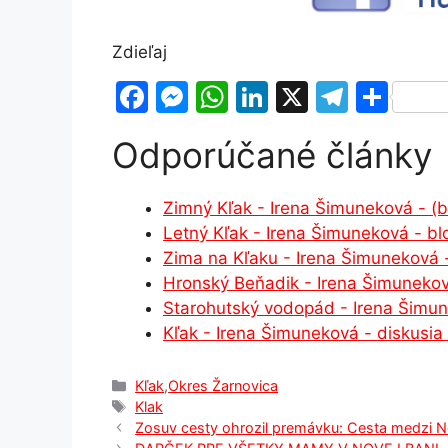
Zdieľaj
F
M
W
Li
X
T
S
a
e
h
n
el
h
Odporúčané články
c
s
at
k
e
ar
e
s
s
e
gr
e
Zimný Kľak - Irena Šimuneková - (b
b
e
A
dI
a
Letný Kľak - Irena Šimuneková - b
o
n
p
n
m
Zima na Kľaku - Irena Šimuneková 
o
g
p
Hronský Beňadik - Irena Šimunekov
Starohutský vodopád - Irena Šimun
k
er
Kľak - Irena Šimuneková - diskusia
Kategórie
Kľak
,
Okres Žarnovica
Značky
Klak
Zosuv cesty ohrozil premávku: Cesta medzi N