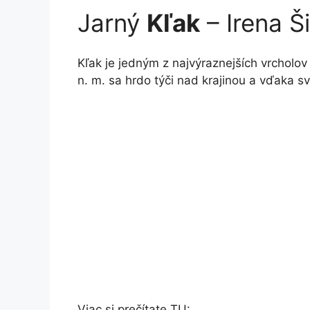
Jarný
Kľak
– Irena Š
Kľak je jedným z najvýraznejších vrcholo
n. m. sa hrdo týči nad krajinou a vďaka 
Viac si prečítate TU: