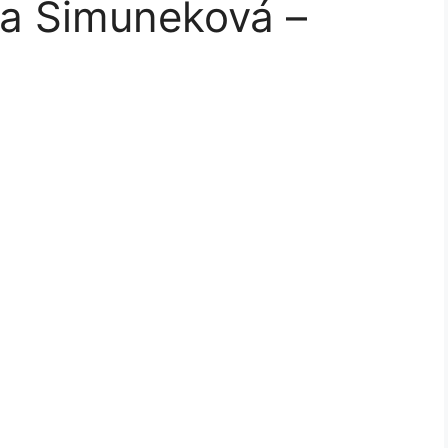
na Šimuneková –