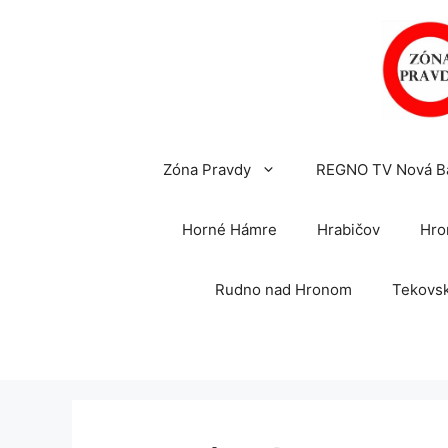
Preskočiť
na
obsah
Zóna Pravdy
REGNO TV Nová B
Horné Hámre
Hrabičov
Hro
Rudno nad Hronom
Tekovsk