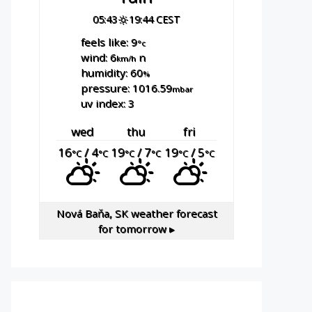
05:43
19:44 CEST
feels like: 9
°c
wind: 6
n
km/h
humidity: 60
%
pressure: 1016.59
mbar
uv index: 3
wed
thu
fri
16
/ 4
19
/ 7
19
/ 5
°C
°C
°C
°C
°C
°C
Nová Baňa, SK
weather forecast
for tomorrow ▸