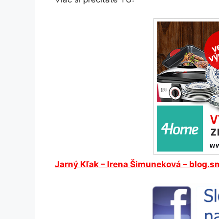
Jarný
Kľak
– Irena Šimuneková – blog.s