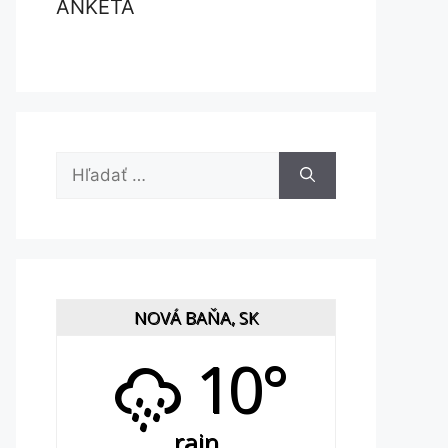
ANKETA
Hľadať:
NOVÁ BAŇA, SK
10°
rain