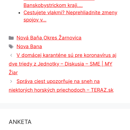
Banskobystrickom kraji.…
Cestujete vlakmi? Neprehliadnite zmeny
spojov v…
Kategórie
Nová Baňa
,
Okres Žarnovica
Značky
Nova Bana
V domácej karanténe sú pre koronavírus aj
dve triedy z Jednotky – Diskusia – SME | MY
Žiar
Správa ciest upozorňuje na sneh na
niektorých horských priechodoch – TERAZ.sk
ANKETA