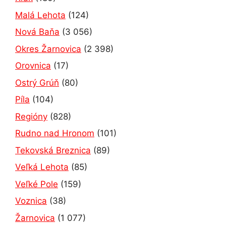
Malá Lehota
(124)
Nová Baňa
(3 056)
Okres Žarnovica
(2 398)
Orovnica
(17)
Ostrý Grúň
(80)
Píla
(104)
Regióny
(828)
Rudno nad Hronom
(101)
Tekovská Breznica
(89)
Veľká Lehota
(85)
Veľké Pole
(159)
Voznica
(38)
Žarnovica
(1 077)