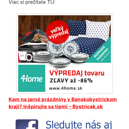
Viac si prečítate TU:
Kam na jarné prázdniny v Banskobystrickom
kraji? Inšpirujte sa tipmi – Bystricak.sk