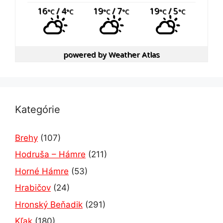
16
/ 4
19
/ 7
19
/ 5
°C
°C
°C
°C
°C
°C
powered by
Weather Atlas
Kategórie
Brehy
(107)
Hodruša – Hámre
(211)
Horné Hámre
(53)
Hrabičov
(24)
Hronský Beňadik
(291)
Kľak
(180)