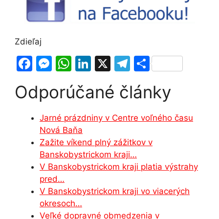
Zdieľaj
F
M
W
Li
X
T
S
a
e
h
n
el
h
Odporúčané články
c
s
at
k
e
ar
e
s
s
e
gr
e
Jarné prázdniny v Centre voľného času
b
e
A
dI
a
Nová Baňa
o
n
p
n
m
Zažite víkend plný zážitkov v
o
g
p
Banskobystrickom kraji…
V Banskobystrickom kraji platia výstrahy
k
er
pred…
V Banskobystrickom kraji vo viacerých
okresoch…
Veľké dopravné obmedzenia v