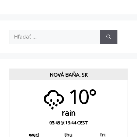
Hľadať:
NOVÁ BAŇA, SK
10°
rain
05:43
19:44 CEST
wed
thu
fri