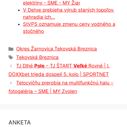
elektriny - SME - MY Žiar
V Detve prebieha výrub starých topoľov,
nahradia ich…
StVPS oznamuje zmenu ceny vodného a
stočného
Kategórie
Okres Žarnovica
,
Tekovská Breznica
Značky
Tekovská Breznica
TJ Dlhé
Pole
– TJ ŠTART
Veľké
Rovné | I.
DOXXbet trieda dospelí 5. kolo | SPORTNET
Telocvičňu prerobia na multifunkčnú halu –
fotogaléria – SME | MY Zvolen
ANKETA