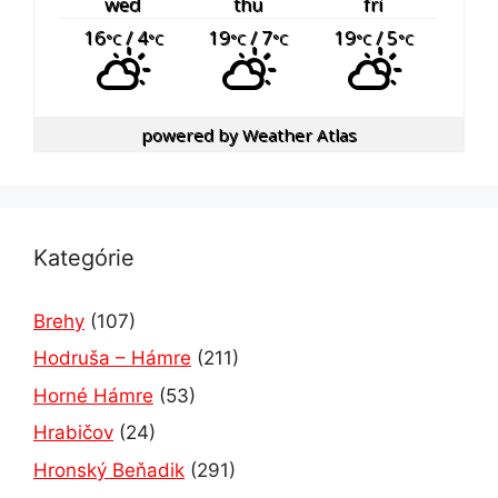
wed
thu
fri
16
/ 4
19
/ 7
19
/ 5
°C
°C
°C
°C
°C
°C
powered by
Weather Atlas
Kategórie
Brehy
(107)
Hodruša – Hámre
(211)
Horné Hámre
(53)
Hrabičov
(24)
Hronský Beňadik
(291)