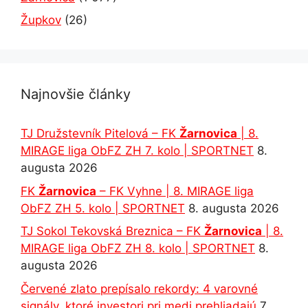
Župkov
(26)
Najnovšie články
TJ Družstevník Pitelová – FK
Žarnovica
| 8.
MIRAGE liga ObFZ ZH 7. kolo | SPORTNET
8.
augusta 2026
FK
Žarnovica
– FK Vyhne | 8. MIRAGE liga
ObFZ ZH 5. kolo | SPORTNET
8. augusta 2026
TJ Sokol Tekovská Breznica – FK
Žarnovica
| 8.
MIRAGE liga ObFZ ZH 8. kolo | SPORTNET
8.
augusta 2026
Červené zlato prepísalo rekordy: 4 varovné
signály, ktoré investori pri medi prehliadajú
7.