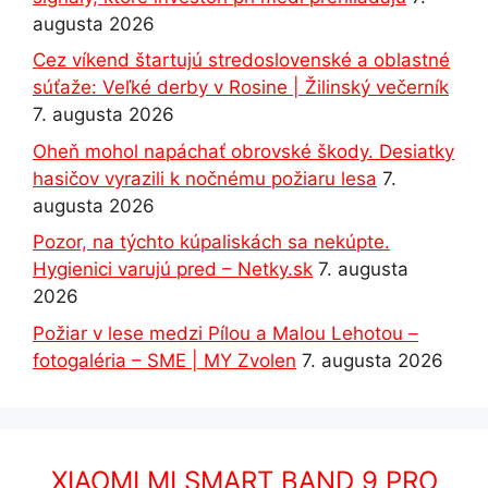
augusta 2026
Cez víkend štartujú stredoslovenské a oblastné
súťaže: Veľké derby v Rosine | Žilinský večerník
7. augusta 2026
Oheň mohol napáchať obrovské škody. Desiatky
hasičov vyrazili k nočnému požiaru lesa
7.
augusta 2026
Pozor, na týchto kúpaliskách sa nekúpte.
Hygienici varujú pred – Netky.sk
7. augusta
2026
Požiar v lese medzi Pílou a Malou Lehotou –
fotogaléria – SME | MY Zvolen
7. augusta 2026
XIAOMI MI SMART BAND 9 PRO