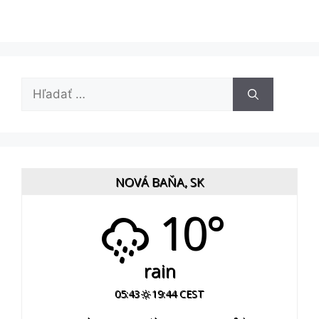
Hľadať:
NOVÁ BAŇA, SK
10°
rain
05:43
19:44 CEST