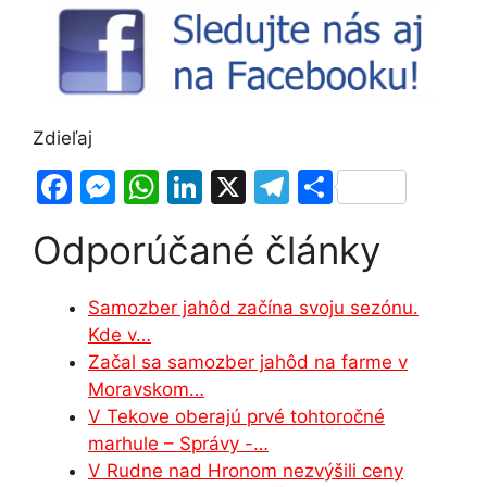
Zdieľaj
F
M
W
Li
X
T
S
a
e
h
n
el
h
Odporúčané články
c
s
at
k
e
ar
e
s
s
e
gr
e
Samozber jahôd začína svoju sezónu.
b
e
A
dI
a
Kde v…
o
n
p
n
m
Začal sa samozber jahôd na farme v
o
g
p
Moravskom…
V Tekove oberajú prvé tohtoročné
k
er
marhule – Správy -…
V Rudne nad Hronom nezvýšili ceny