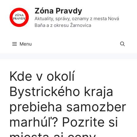
Preskočiť
Zóna Pravdy
na
obsah
Aktuality, správy, oznamy z mesta Nová
Baňa a z okresu Žarnovica
Menu
Kde v okolí
Bystrického kraja
prebieha samozber
marhúľ? Pozrite si