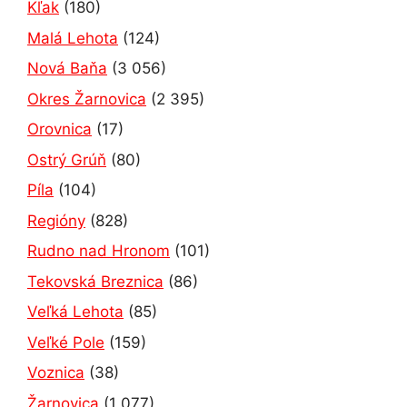
Kľak
(180)
Malá Lehota
(124)
Nová Baňa
(3 056)
Okres Žarnovica
(2 395)
Orovnica
(17)
Ostrý Grúň
(80)
Píla
(104)
Regióny
(828)
Rudno nad Hronom
(101)
Tekovská Breznica
(86)
Veľká Lehota
(85)
Veľké Pole
(159)
Voznica
(38)
Žarnovica
(1 077)