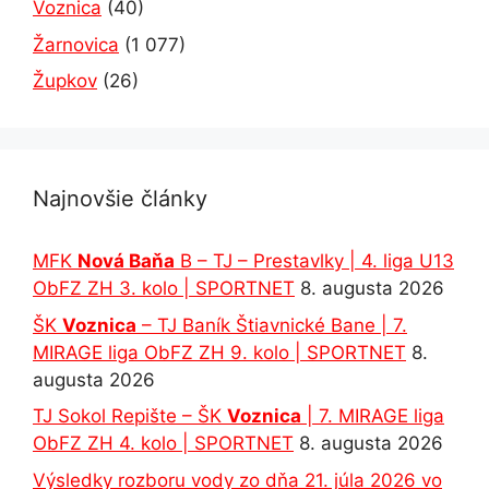
Voznica
(40)
Žarnovica
(1 077)
Župkov
(26)
Najnovšie články
MFK
Nová Baňa
B – TJ – Prestavlky | 4. liga U13
ObFZ ZH 3. kolo | SPORTNET
8. augusta 2026
ŠK
Voznica
– TJ Baník Štiavnické Bane | 7.
MIRAGE liga ObFZ ZH 9. kolo | SPORTNET
8.
augusta 2026
TJ Sokol Repište – ŠK
Voznica
| 7. MIRAGE liga
ObFZ ZH 4. kolo | SPORTNET
8. augusta 2026
Výsledky rozboru vody zo dňa 21. júla 2026 vo