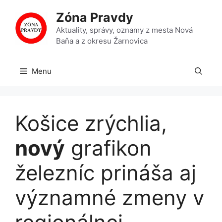
Preskočiť
Zóna Pravdy
na
obsah
Aktuality, správy, oznamy z mesta Nová
Baňa a z okresu Žarnovica
Menu
Košice zrýchlia,
nový
grafikon
železníc prináša aj
významné zmeny v