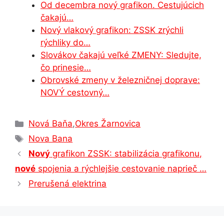
Od decembra nový grafikon. Cestujúcich
k
er
čakajú…
Nový vlakový grafikon: ZSSK zrýchli
rýchliky do…
Slovákov čakajú veľké ZMENY: Sledujte,
čo prinesie…
Obrovské zmeny v železničnej doprave:
NOVÝ cestovný…
Kategórie
Nová Baňa
,
Okres Žarnovica
Značky
Nova Bana
Nový
grafikon ZSSK: stabilizácia grafikonu,
nové
spojenia a rýchlejšie cestovanie naprieč …
Prerušená elektrina