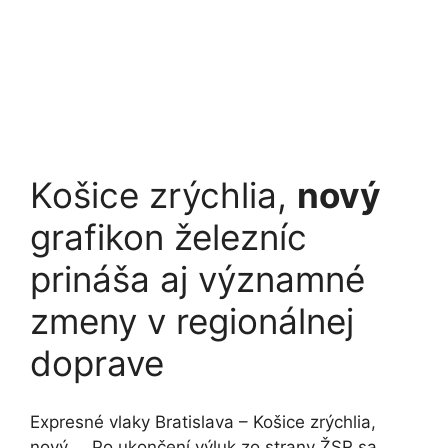
Košice zrýchlia,
nový
grafikon železníc
prináša aj významné
zmeny v regionálnej
doprave
Expresné vlaky Bratislava – Košice zrýchlia,
nový … Po ukončení výluk zo strany ŽSR sa