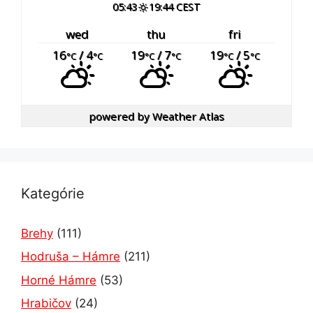
05:43
19:44 CEST
wed
thu
fri
16
/ 4
19
/ 7
19
/ 5
°C
°C
°C
°C
°C
°C
powered by
Weather Atlas
Kategórie
Brehy
(111)
Hodruša – Hámre
(211)
Horné Hámre
(53)
Hrabičov
(24)