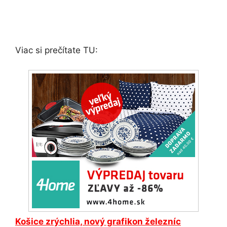
Viac si prečítate TU:
Košice zrýchlia,
nový
grafikon železníc