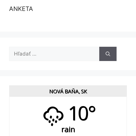
ANKETA
Hľadať:
NOVÁ BAŇA, SK
10°
rain