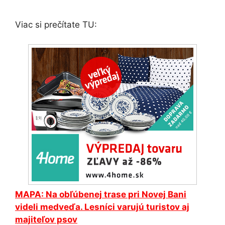
Viac si prečítate TU:
MAPA: Na obľúbenej trase pri Novej Bani
videli medveďa. Lesníci varujú turistov aj
majiteľov psov