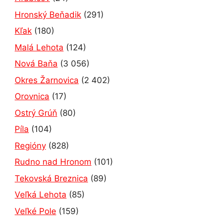
Hronský Beňadik
(291)
Kľak
(180)
Malá Lehota
(124)
Nová Baňa
(3 056)
Okres Žarnovica
(2 402)
Orovnica
(17)
Ostrý Grúň
(80)
Píla
(104)
Regióny
(828)
Rudno nad Hronom
(101)
Tekovská Breznica
(89)
Veľká Lehota
(85)
Veľké Pole
(159)