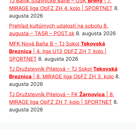
TJ Baník Štiavnické Bane – OŠK
Brehy
| 7.
MIRAGE liga ObFZ ZH 4. kolo | SPORTNET
8.
augusta 2026
Prehľad kultúrnych udalostí na sobotu 8.
augusta – TASR – POST.sk
8. augusta 2026
MFK Nová Baňa B – TJ Sokol
Tekovská
Breznica
| 4. liga U13 ObFZ ZH 7. kolo |
SPORTNET
8. augusta 2026
TJ Družstevník Pitelová – TJ Sokol
Tekovská
Breznica
| 8. MIRAGE liga ObFZ ZH 3. kolo
8.
augusta 2026
TJ Družstevník Pitelová – FK
Žarnovica
| 8.
MIRAGE liga ObFZ ZH 7. kolo | SPORTNET
8.
augusta 2026