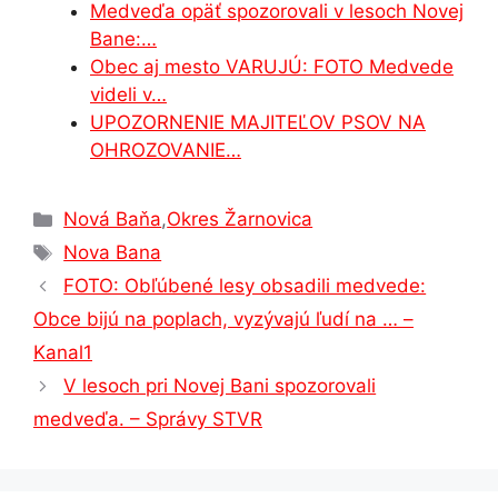
Medveďa opäť spozorovali v lesoch Novej
Bane:…
Obec aj mesto VARUJÚ: FOTO Medvede
videli v…
UPOZORNENIE MAJITEĽOV PSOV NA
OHROZOVANIE…
Kategórie
Nová Baňa
,
Okres Žarnovica
Značky
Nova Bana
FOTO: Obľúbené lesy obsadili medvede:
Obce bijú na poplach, vyzývajú ľudí na … –
Kanal1
V lesoch pri Novej Bani spozorovali
medveďa. – Správy STVR