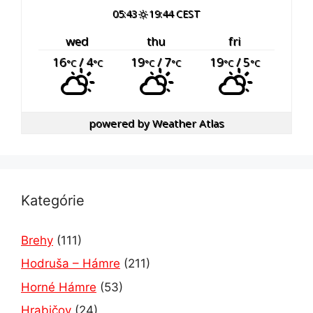
05:43
19:44 CEST
wed
thu
fri
16
/ 4
19
/ 7
19
/ 5
°C
°C
°C
°C
°C
°C
powered by
Weather Atlas
Kategórie
Brehy
(111)
Hodruša – Hámre
(211)
Horné Hámre
(53)
Hrabičov
(24)