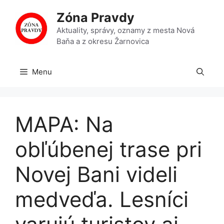
Preskočiť
Zóna Pravdy
na
obsah
Aktuality, správy, oznamy z mesta Nová
Baňa a z okresu Žarnovica
Menu
MAPA: Na
obľúbenej trase pri
Novej Bani videli
medveďa. Lesníci