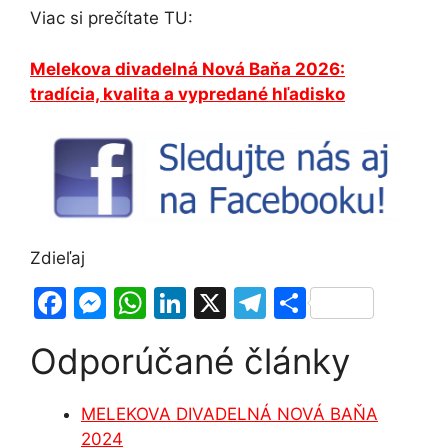
Viac si prečítate TU:
Melekova divadelná Nová Baňa 2026:
tradícia, kvalita a vypredané hľadisko
Zdieľaj
F
M
W
Li
X
T
S
a
e
h
n
el
h
Odporúčané články
c
s
at
k
e
ar
e
s
s
e
gr
e
MELEKOVA DIVADELNÁ NOVÁ BAŇA
b
e
A
dI
a
2024