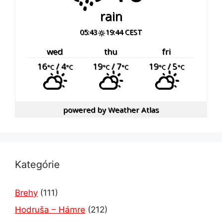
rain
05:43
19:44 CEST
wed
thu
fri
16
/ 4
19
/ 7
19
/ 5
°C
°C
°C
°C
°C
°C
powered by
Weather Atlas
Kategórie
Brehy
(111)
Hodruša – Hámre
(212)