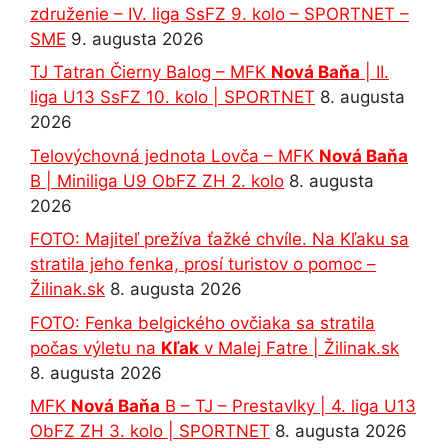
združenie – IV. liga SsFZ 9. kolo – SPORTNET –
SME
9. augusta 2026
TJ Tatran Čierny Balog – MFK
Nová Baňa
| II.
liga U13 SsFZ 10. kolo | SPORTNET
8. augusta
2026
Telovýchovná jednota Lovča – MFK
Nová Baňa
B | Miniliga U9 ObFZ ZH 2. kolo
8. augusta
2026
FOTO: Majiteľ prežíva ťažké chvíle. Na Kľaku sa
stratila jeho fenka, prosí turistov o pomoc –
Žilinak.sk
8. augusta 2026
FOTO: Fenka belgického ovčiaka sa stratila
počas výletu na
Kľak
v Malej Fatre | Žilinak.sk
8. augusta 2026
MFK
Nová Baňa
B – TJ – Prestavlky | 4. liga U13
ObFZ ZH 3. kolo | SPORTNET
8. augusta 2026