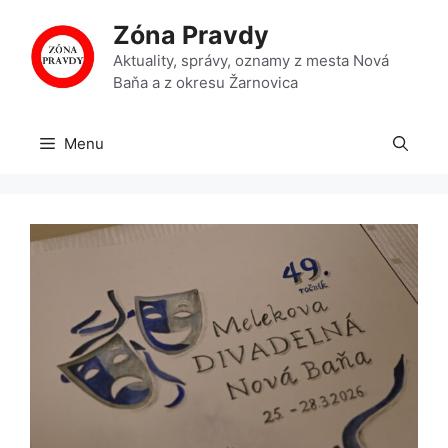
Preskočiť
Zóna Pravdy
na
obsah
Aktuality, správy, oznamy z mesta Nová
Baňa a z okresu Žarnovica
Menu