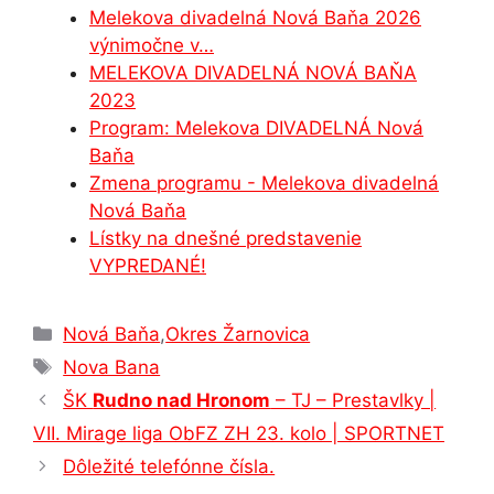
o
n
p
n
m
Melekova divadelná Nová Baňa 2026
o
g
p
výnimočne v…
MELEKOVA DIVADELNÁ NOVÁ BAŇA
k
er
2023
Program: Melekova DIVADELNÁ Nová
Baňa
Zmena programu - Melekova divadelná
Nová Baňa
Lístky na dnešné predstavenie
VYPREDANÉ!
Kategórie
Nová Baňa
,
Okres Žarnovica
Značky
Nova Bana
ŠK
Rudno nad Hronom
– TJ – Prestavlky |
VII. Mirage liga ObFZ ZH 23. kolo | SPORTNET
Dôležité telefónne čísla.