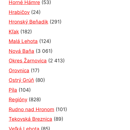
Horné Hámre
(53)
Hrabičov
(24)
Hronský Beňadik
(291)
Kľak
(182)
Malá Lehota
(124)
Nová Baňa
(3 061)
Okres Žarnovica
(2 413)
Orovnica
(17)
Ostrý Grúň
(80)
Píla
(104)
Regióny
(828)
Rudno nad Hronom
(101)
Tekovská Breznica
(89)
Veľká Lehota
(85)