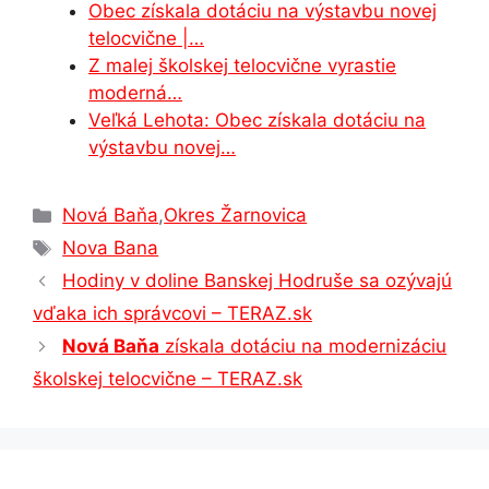
Obec získala dotáciu na výstavbu novej
telocvične |…
Z malej školskej telocvične vyrastie
moderná…
Veľká Lehota: Obec získala dotáciu na
výstavbu novej…
Kategórie
Nová Baňa
,
Okres Žarnovica
Značky
Nova Bana
Hodiny v doline Banskej Hodruše sa ozývajú
vďaka ich správcovi – TERAZ.sk
Nová Baňa
získala dotáciu na modernizáciu
školskej telocvične – TERAZ.sk