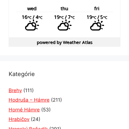
wed
thu
fri
16
/ 4
19
/ 7
19
/ 5
°C
°C
°C
°C
°C
°C
powered by
Weather Atlas
Kategórie
Brehy
(111)
Hodruša – Hámre
(211)
Horné Hámre
(53)
Hrabičov
(24)
Hronský Beňadik
(291)