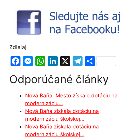
Zdieľaj
F
M
W
Li
X
T
S
a
e
h
n
el
h
Odporúčané články
c
s
at
k
e
ar
e
s
s
e
gr
e
Nová Baňa: Mesto získalo dotáciu na
b
e
A
dI
a
modernizáciu…
o
n
p
n
m
Nová Baňa získala dotáciu na
o
g
p
modernizáciu školskej…
Nová Baňa získala dotáciu na
k
er
modernizáciu školskej…