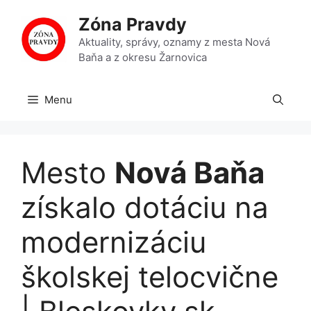
Preskočiť
Zóna Pravdy
na
obsah
Aktuality, správy, oznamy z mesta Nová
Baňa a z okresu Žarnovica
Menu
Mesto
Nová Baňa
získalo dotáciu na
modernizáciu
školskej telocvične