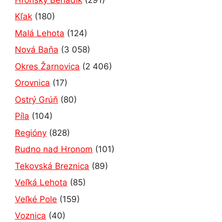
Kľak
(180)
Malá Lehota
(124)
Nová Baňa
(3 058)
Okres Žarnovica
(2 406)
Orovnica
(17)
Ostrý Grúň
(80)
Píla
(104)
Regióny
(828)
Rudno nad Hronom
(101)
Tekovská Breznica
(89)
Veľká Lehota
(85)
Veľké Pole
(159)
Voznica
(40)