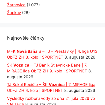
Žarnovica
(1 077)
Župkov
(26)
Najnovšie články
MFK
Nová Baňa
B – TJ – Prestavlky | 4. liga U13
ObFZ ZH 3. kolo | SPORTNET
8. augusta 2026
ŠK
Voznica
– TJ Baník Štiavnické Bane | 7.
MIRAGE liga ObFZ ZH 9. kolo | SPORTNET
8.
augusta 2026
TJ Sokol Repište – ŠK
Voznica
| 7. MIRAGE liga
ObFZ ZH 4. kolo | SPORTNET
8. augusta 2026
Výsledky rozboru vody zo dňa 21. júla 2026 vo
VN Tajch
8. augusta 2026