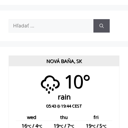
Hľadať:
NOVÁ BAŇA, SK
10°
rain
05:43
19:44 CEST
wed
thu
fri
16
/ 4
19
/ 7
19
/ 5
°C
°C
°C
°C
°C
°C