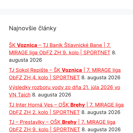
Najnovšie články
ŠK
Voznica
– TJ Baník Štiavnické Bane | 7.
MIRAGE liga ObFZ ZH 9. kolo | SPORTNET
8.
augusta 2026
TJ Sokol Repište – ŠK
Voznica
| 7. MIRAGE liga
ObFZ ZH 4. kolo | SPORTNET
8. augusta 2026
Výsledky rozboru vody zo dňa 21. júla 2026 vo
VN Tajch
8. augusta 2026
TJ Inter Horná Ves – OŠK
Brehy
| 7. MIRAGE liga
ObFZ ZH 2. kolo | SPORTNET
8. augusta 2026
TJ – Prestavlky – OŠK
Brehy
| 7. MIRAGE liga
ObFZ ZH 9. kolo | SPORTNET
8. augusta 2026