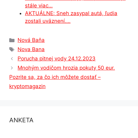
stále viac…
AKTUÁLNE: Sneh zasypal autá, ľudia
zostali uväznení.…
Kategórie
Nová Baňa
Značky
Nova Bana
Porucha pitnej vody 24.12.2023
Mnohým vodičom hrozia pokuty 50 eur.
Pozrite sa, za čo ich môžete dostať –
kryptomagazin
ANKETA