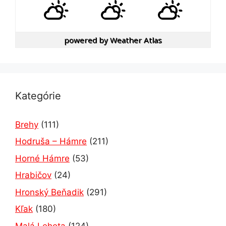
powered by
Weather Atlas
Kategórie
Brehy
(111)
Hodruša – Hámre
(211)
Horné Hámre
(53)
Hrabičov
(24)
Hronský Beňadik
(291)
Kľak
(180)
Malá Lehota
(124)