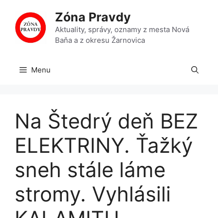
Preskočiť
Zóna Pravdy
na
obsah
Aktuality, správy, oznamy z mesta Nová
Baňa a z okresu Žarnovica
Menu
Na Štedrý deň BEZ
ELEKTRINY. Ťažký
sneh stále láme
stromy. Vyhlásili