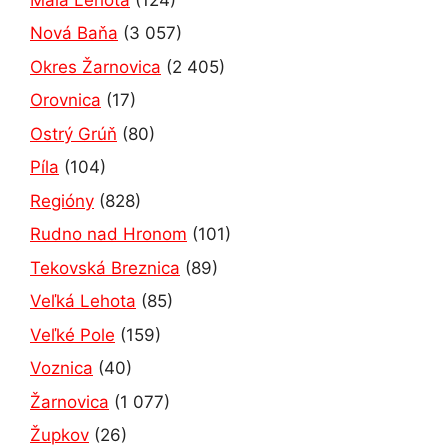
Nová Baňa
(3 057)
Okres Žarnovica
(2 405)
Orovnica
(17)
Ostrý Grúň
(80)
Píla
(104)
Regióny
(828)
Rudno nad Hronom
(101)
Tekovská Breznica
(89)
Veľká Lehota
(85)
Veľké Pole
(159)
Voznica
(40)
Žarnovica
(1 077)
Župkov
(26)