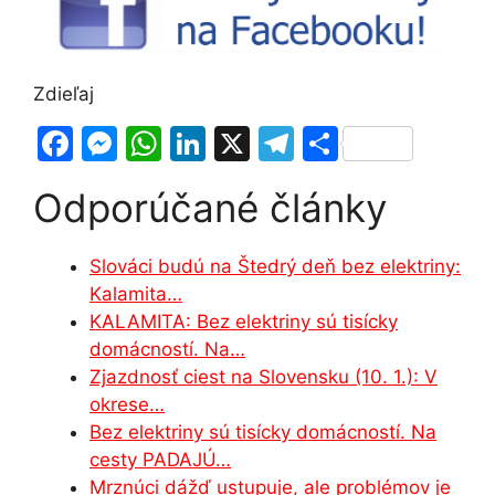
Zdieľaj
F
M
W
Li
X
T
S
a
e
h
n
el
h
Odporúčané články
c
s
at
k
e
ar
e
s
s
e
gr
e
Slováci budú na Štedrý deň bez elektriny:
b
e
A
dI
a
Kalamita…
o
n
p
n
m
KALAMITA: Bez elektriny sú tisícky
o
g
p
domácností. Na…
Zjazdnosť ciest na Slovensku (10. 1.): V
k
er
okrese…
Bez elektriny sú tisícky domácností. Na
cesty PADAJÚ…
Mrznúci dážď ustupuje, ale problémov je