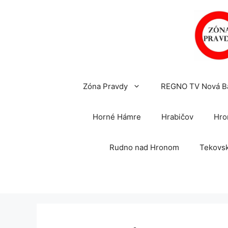
Preskočiť
na
obsah
Zóna Pravdy
REGNO TV Nová B
Horné Hámre
Hrabičov
Hro
Rudno nad Hronom
Tekovsk