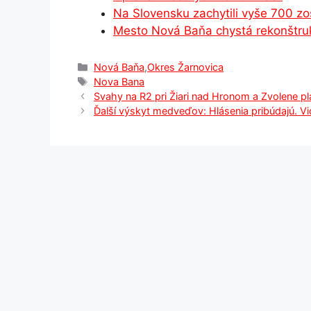
Na Slovensku zachytili vyše 700 z
k
er
Mesto Nová Baňa chystá rekonštru
Kategórie
Nová Baňa
,
Okres Žarnovica
Značky
Nova Bana
Svahy na R2 pri Žiari nad Hronom a Zvolene p
Ďalší výskyt medveďov: Hlásenia pribúdajú. V