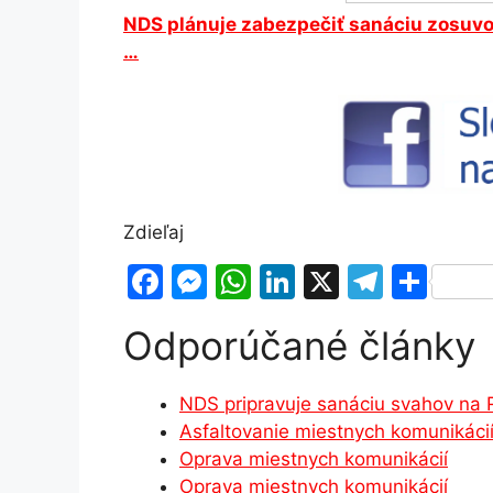
NDS plánuje zabezpečiť sanáciu zosuvov
…
Zdieľaj
F
M
W
Li
X
T
S
a
e
h
n
el
h
Odporúčané články
c
s
at
k
e
ar
e
s
s
e
gr
e
NDS pripravuje sanáciu svahov na R
b
e
A
dI
a
Asfaltovanie miestnych komunikácií
o
n
p
n
m
Oprava miestnych komunikácií
o
g
p
Oprava miestnych komunikácií