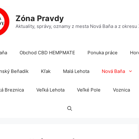
Zóna Pravdy
Aktuality, správy, oznamy z mesta Nová Baňa a z okresu
aňa
Obchod CBD HEMPMATE
Ponuka práce
Hor
nský Beňadik
Kľak
Malá Lehota
Nová Baňa
á Breznica
Veľká Lehota
Veľké Pole
Voznica