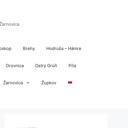
 Žarnovica
oskop
Brehy
Hodruša – Hámre
Orovnica
Ostrý Grúň
Píla
Žarnovica
Župkov