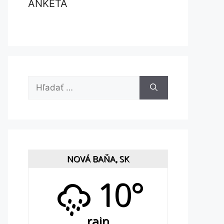
ANKETA
Hľadať:
NOVÁ BAŇA, SK
10°
rain