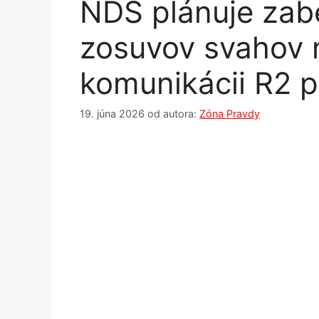
NDS plánuje zab
zosuvov svahov n
komunikácii R2 pr
19. júna 2026
od autora:
Zóna Pravdy