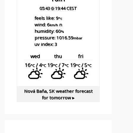
05:43
19:44 CEST
feels like: 9
°c
wind: 6
n
km/h
humidity: 60
%
pressure: 1016.59
mbar
uv index: 3
wed
thu
fri
16
/ 4
19
/ 7
19
/ 5
°C
°C
°C
°C
°C
°C
Nová Baňa, SK
weather forecast
for tomorrow ▸