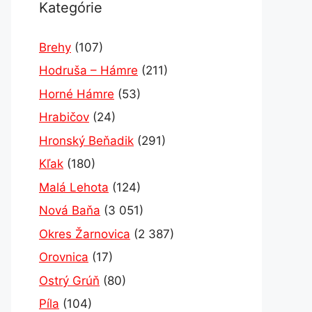
Kategórie
Brehy
(107)
Hodruša – Hámre
(211)
Horné Hámre
(53)
Hrabičov
(24)
Hronský Beňadik
(291)
Kľak
(180)
Malá Lehota
(124)
Nová Baňa
(3 051)
Okres Žarnovica
(2 387)
Orovnica
(17)
Ostrý Grúň
(80)
Píla
(104)