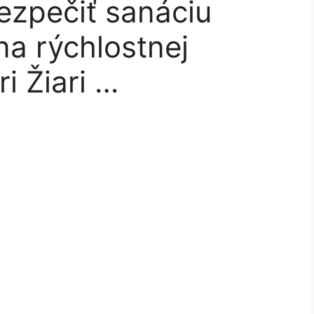
ezpečiť sanáciu
a rýchlostnej
i Žiari …