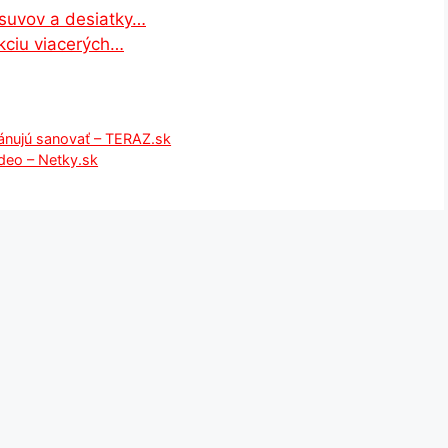
osuvov a desiatky…
kciu viacerých…
lánujú sanovať – TERAZ.sk
ideo – Netky.sk