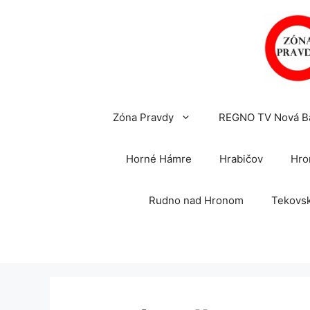
Preskočiť
na
obsah
Zóna Pravdy
REGNO TV Nová B
Horné Hámre
Hrabičov
Hro
Rudno nad Hronom
Tekovsk