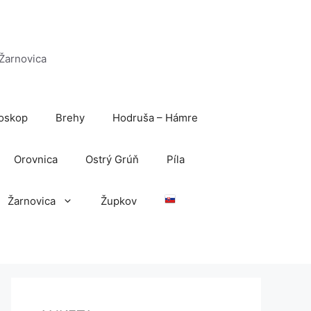
 Žarnovica
oskop
Brehy
Hodruša – Hámre
Orovnica
Ostrý Grúň
Píla
Žarnovica
Župkov