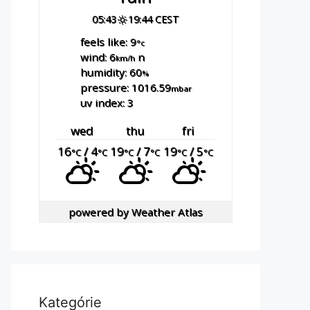
05:43
19:44 CEST
feels like: 9
°c
wind: 6
n
km/h
humidity: 60
%
pressure: 1016.59
mbar
uv index: 3
wed
thu
fri
16
/ 4
19
/ 7
19
/ 5
°C
°C
°C
°C
°C
°C
powered by
Weather Atlas
Kategórie