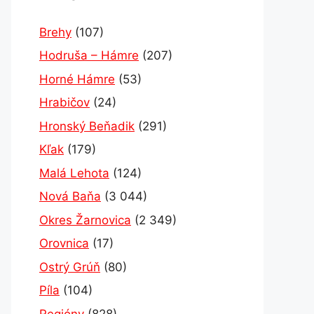
Brehy
(107)
Hodruša – Hámre
(207)
Horné Hámre
(53)
Hrabičov
(24)
Hronský Beňadik
(291)
Kľak
(179)
Malá Lehota
(124)
Nová Baňa
(3 044)
Okres Žarnovica
(2 349)
Orovnica
(17)
Ostrý Grúň
(80)
Píla
(104)
Regióny
(828)