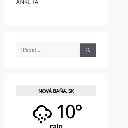
ANKETA
Hľadať:
NOVÁ BAŇA, SK
10°
rain