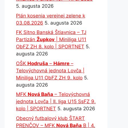
5. augusta 2026
Plán kosenia verejnej zelene k
03.08.2026
5. augusta 2026
FK Sitno Banská Štiavnica – TJ
Partizán
Župkov
| Miniliga U11
ObFZ ZH 8. kolo | SPORTNET
5.
augusta 2026
OŠK
Hodruša
–
Hámre
–
Telovýchovná jednota Lovča |
Miniliga U11 ObFZ ZH 9. kolo
5.
augusta 2026
MFK
Nová Baňa
– Telovýchovná
jednota Lovča | II. liga U15 SsFZ 9.
kolo | SPORTNET
5. augusta 2026
Obecný futbalový klub ŠTART
PRENČOV – MFK
Nová Baňa
B | 4.