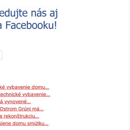
cké vybavenie domu…
technické vybavenie…
má vynovené…
v Ostrom Grúni má…
a rekonštrukciu…
j siene domu smútku…