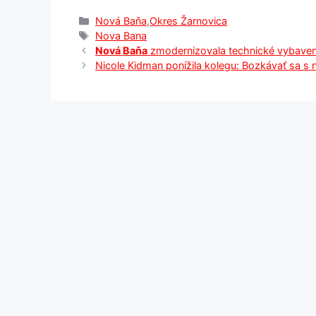
Kategórie
Nová Baňa
,
Okres Žarnovica
Značky
Nova Bana
Nová Baňa
zmodernizovala technické vybaven
Nicole Kidman ponížila kolegu: Bozkávať sa s