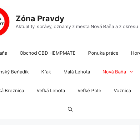
Zóna Pravdy
Aktuality, správy, oznamy z mesta Nová Baňa a z okresu
aňa
Obchod CBD HEMPMATE
Ponuka práce
Hor
nský Beňadik
Kľak
Malá Lehota
Nová Baňa
á Breznica
Veľká Lehota
Veľké Pole
Voznica