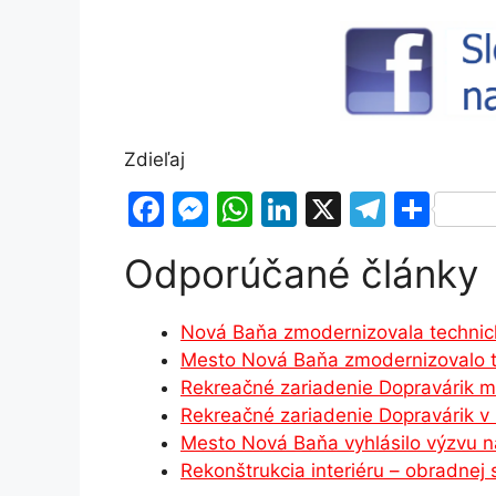
Zdieľaj
F
M
W
Li
X
T
S
a
e
h
n
el
h
Odporúčané články
c
s
at
k
e
ar
e
s
s
e
gr
e
Nová Baňa zmodernizovala techni
b
e
A
dI
a
Mesto Nová Baňa zmodernizovalo 
o
n
p
n
m
Rekreačné zariadenie Dopravárik 
o
g
p
Rekreačné zariadenie Dopravárik 
Mesto Nová Baňa vyhlásilo výzvu n
k
er
Rekonštrukcia interiéru – obradne