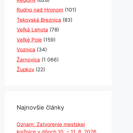
Rudno nad Hronom
(101)
Tekovská Breznica
(83)
Veľká Lehota
(78)
Veľké Pole
(159)
Voznica
(34)
Žarnovica
(1 066)
Župkov
(22)
Najnovšie články
Oznam: Zatvorenie mestskej
knižnice v dňoch 10. – 11. 8. 2026