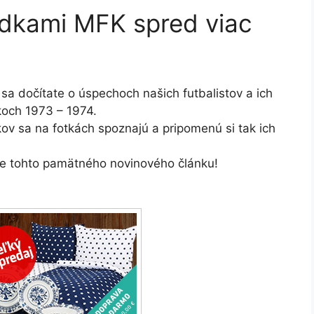
edkami MFK spred viac
sa dočítate o úspechoch našich futbalistov a ich
íkoch 1973 – 1974.
ov sa na fotkách spoznajú a pripomenú si tak ich
ie tohto pamätného novinového článku!