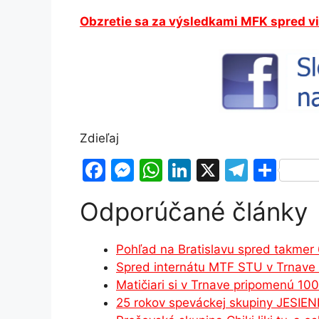
Obzretie sa za výsledkami MFK spred vi
Zdieľaj
F
M
W
Li
X
T
S
a
e
h
n
el
h
Odporúčané články
c
s
at
k
e
ar
e
s
s
e
gr
e
Pohľad na Bratislavu spred takmer
b
e
A
dI
a
Spred internátu MTF STU v Trnave 
o
n
p
n
m
Matičiari si v Trnave pripomenú 10
o
g
p
25 rokov speváckej skupiny JESIENK