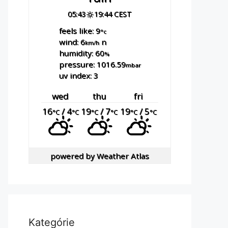
05:43
19:44 CEST
feels like: 9
°c
wind: 6
n
km/h
humidity: 60
%
pressure: 1016.59
mbar
uv index: 3
wed
thu
fri
16
/ 4
19
/ 7
19
/ 5
°C
°C
°C
°C
°C
°C
powered by
Weather Atlas
Kategórie