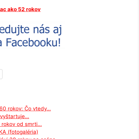
ac ako 52 rokov
 60 rokov: Čo vtedy…
vyštartuje…
0 rokov od smrti…
A (fotogaléria)