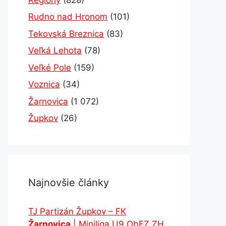
Rudno nad Hronom
(101)
Tekovská Breznica
(83)
Veľká Lehota
(78)
Veľké Pole
(159)
Voznica
(34)
Žarnovica
(1 072)
Župkov
(26)
Najnovšie články
TJ Partizán Župkov – FK
Žarnovica
| Miniliga U9 ObFZ ZH