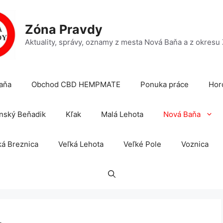
Zóna Pravdy
Aktuality, správy, oznamy z mesta Nová Baňa a z okresu
aňa
Obchod CBD HEMPMATE
Ponuka práce
Hor
nský Beňadik
Kľak
Malá Lehota
Nová Baňa
á Breznica
Veľká Lehota
Veľké Pole
Voznica