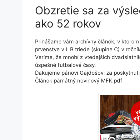
Obzretie sa za výsl
ako 52 rokov
Prinášame vám archívny článok, v ktorom 
prvenstve v I. B triede (skupine C) v ročn
Veríme, že mnohí z vtedajších dvadsiatnik
úspešné futbalové časy.
Ďakujeme pánovi Gajdošovi za poskytnut
Článok pämátný novinový MFK.pdf