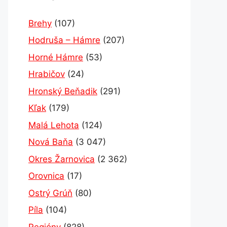
Brehy
(107)
Hodruša – Hámre
(207)
Horné Hámre
(53)
Hrabičov
(24)
Hronský Beňadik
(291)
Kľak
(179)
Malá Lehota
(124)
Nová Baňa
(3 047)
Okres Žarnovica
(2 362)
Orovnica
(17)
Ostrý Grúň
(80)
Píla
(104)
Regióny
(828)