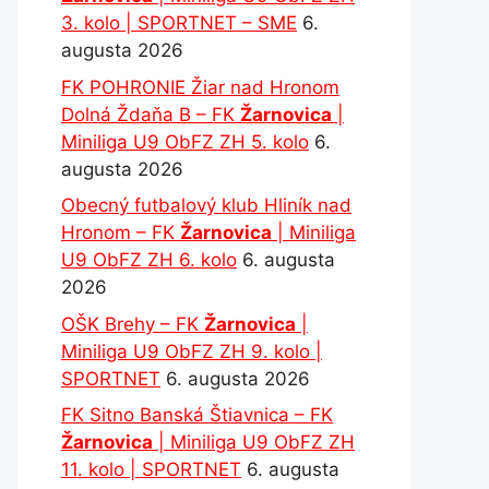
3. kolo | SPORTNET – SME
6.
augusta 2026
FK POHRONIE Žiar nad Hronom
Dolná Ždaňa B – FK
Žarnovica
|
Miniliga U9 ObFZ ZH 5. kolo
6.
augusta 2026
Obecný futbalový klub Hliník nad
Hronom – FK
Žarnovica
| Miniliga
U9 ObFZ ZH 6. kolo
6. augusta
2026
OŠK Brehy – FK
Žarnovica
|
Miniliga U9 ObFZ ZH 9. kolo |
SPORTNET
6. augusta 2026
FK Sitno Banská Štiavnica – FK
Žarnovica
| Miniliga U9 ObFZ ZH
11. kolo | SPORTNET
6. augusta