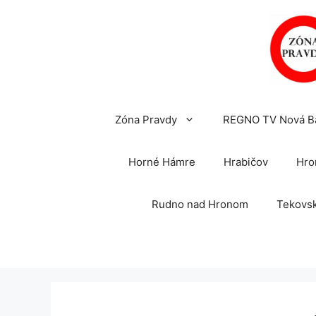
Preskočiť
na
obsah
Zóna Pravdy
REGNO TV Nová B
Horné Hámre
Hrabičov
Hro
Rudno nad Hronom
Tekovsk