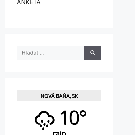
ANKETA
Hľadať:
NOVÁ BAŇA, SK
10°
rain