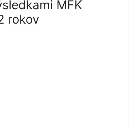
výsledkami MFK
2 rokov