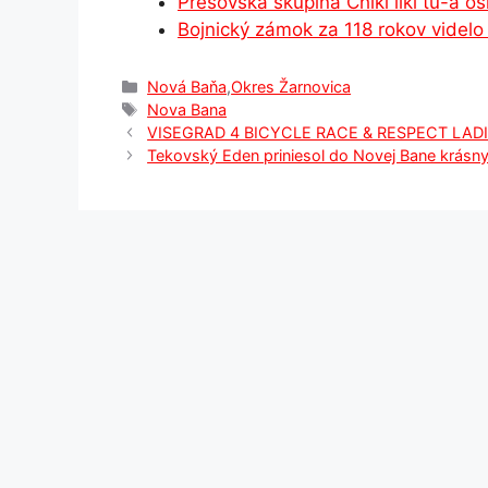
Prešovská skupina Chiki liki tu-a o
k
er
Bojnický zámok za 118 rokov videlo
Kategórie
Nová Baňa
,
Okres Žarnovica
Značky
Nova Bana
VISEGRAD 4 BICYCLE RACE & RESPECT LAD
Tekovský Eden priniesol do Novej Bane krásny