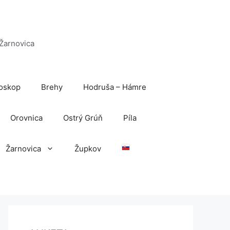
 Žarnovica
oskop
Brehy
Hodruša – Hámre
Orovnica
Ostrý Grúň
Píla
Žarnovica
Župkov