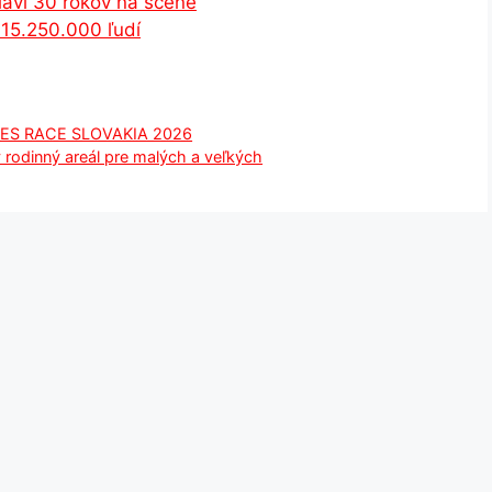
slávi 30 rokov na scéne
 15.250.000 ľudí
IES RACE SLOVAKIA 2026
 rodinný areál pre malých a veľkých