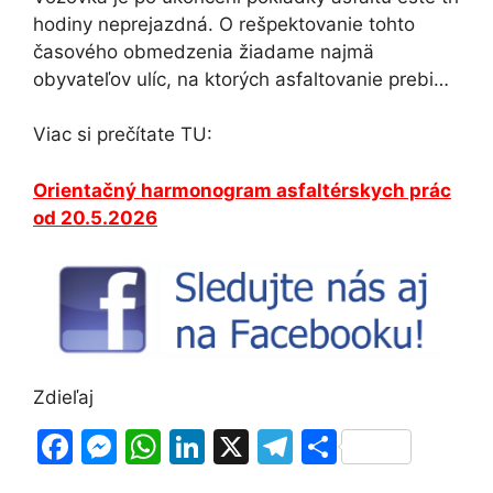
hodiny neprejazdná. O rešpektovanie tohto
časového obmedzenia žiadame najmä
obyvateľov ulíc, na ktorých asfaltovanie prebi…
Viac si prečítate TU:
Orientačný harmonogram asfaltérskych prác
od 20.5.2026
Zdieľaj
F
M
W
Li
X
T
S
a
e
h
n
el
h