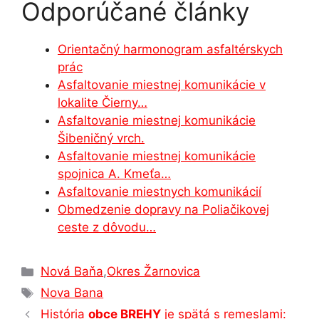
Odporúčané články
c
s
at
k
e
ar
e
s
s
e
gr
e
Orientačný harmonogram asfaltérskych
b
e
A
dI
a
prác
o
n
p
n
m
Asfaltovanie miestnej komunikácie v
o
g
p
lokalite Čierny…
Asfaltovanie miestnej komunikácie
k
er
Šibeničný vrch.
Asfaltovanie miestnej komunikácie
spojnica A. Kmeťa…
Asfaltovanie miestnych komunikácií
Obmedzenie dopravy na Poliačikovej
ceste z dôvodu…
Kategórie
Nová Baňa
,
Okres Žarnovica
Značky
Nova Bana
História
obce BREHY
je spätá s remeslami: