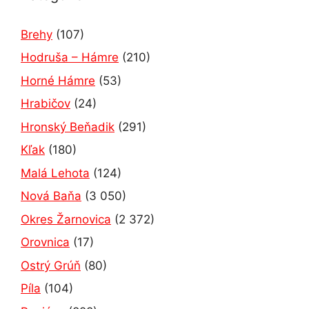
Brehy
(107)
Hodruša – Hámre
(210)
Horné Hámre
(53)
Hrabičov
(24)
Hronský Beňadik
(291)
Kľak
(180)
Malá Lehota
(124)
Nová Baňa
(3 050)
Okres Žarnovica
(2 372)
Orovnica
(17)
Ostrý Grúň
(80)
Píla
(104)