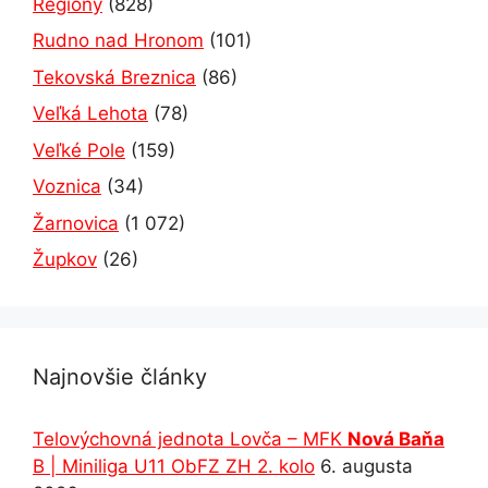
Regióny
(828)
Rudno nad Hronom
(101)
Tekovská Breznica
(86)
Veľká Lehota
(78)
Veľké Pole
(159)
Voznica
(34)
Žarnovica
(1 072)
Župkov
(26)
Najnovšie články
Telovýchovná jednota Lovča – MFK
Nová Baňa
B | Miniliga U11 ObFZ ZH 2. kolo
6. augusta