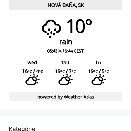
NOVÁ BAŇA, SK
10°
rain
05:43
19:44 CEST
wed
thu
fri
16
/ 4
19
/ 7
19
/ 5
°C
°C
°C
°C
°C
°C
powered by
Weather Atlas
Kategórie