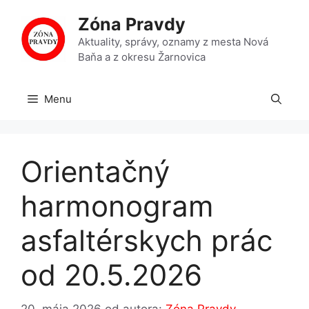
Preskočiť
Zóna Pravdy
na
obsah
Aktuality, správy, oznamy z mesta Nová
Baňa a z okresu Žarnovica
Menu
Orientačný
harmonogram
asfaltérskych prác
od 20.5.2026
20. mája 2026
od autora:
Zóna Pravdy