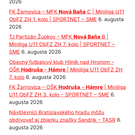
2026
FK Žarnovica – MFK
Nová Baňa
C | Miniliga U11
ObFZ ZH 1. kolo | SPORTNET – SME
6. augusta
2026
TJ Partizán Župkov – MFK
Nová Baňa
B |
Miniliga U11 ObFZ ZH 7. kolo | SPORTNET –
SME
6. augusta 2026
Obecný futbalový klub Hliník nad Hronom –
OŠK
Hodruša
–
Hámre
| Miniliga U11 ObFZ ZH
7. kolo
6. augusta 2026
FK Žarnovica – OŠK
Hodruša
–
Hámre
| Miniliga
U11 ObFZ ZH 3. kolo – SPORTNET – SME
6.
augusta 2026
Návštevníci Bratislavského hradu môžu
obdivovať aj zbierku značky Sandrik – TASR
6.
augusta 2026