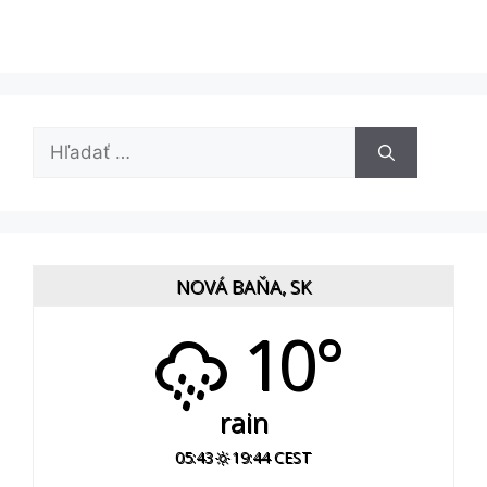
Hľadať:
NOVÁ BAŇA, SK
10°
rain
05:43
19:44 CEST