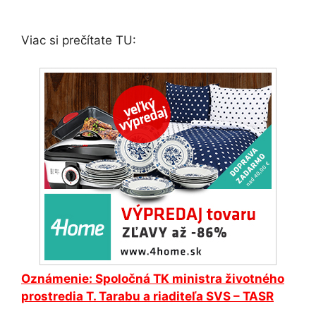
Viac si prečítate TU:
Oznámenie: Spoločná TK ministra životného
prostredia T. Tarabu a riaditeľa SVS – TASR