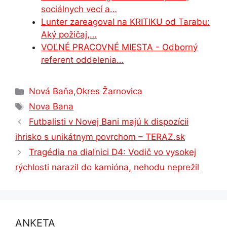
sociálnych vecí a…
Lunter zareagoval na KRITIKU od Tarabu:
Aký požičaj,…
VOĽNÉ PRACOVNÉ MIESTA - Odborný
referent oddelenia…
Kategórie
Nová Baňa
,
Okres Žarnovica
Značky
Nova Bana
Futbalisti v Novej Bani majú k dispozícii
ihrisko s unikátnym povrchom – TERAZ.sk
Tragédia na diaľnici D4: Vodič vo vysokej
rýchlosti narazil do kamióna, nehodu neprežil
ANKETA