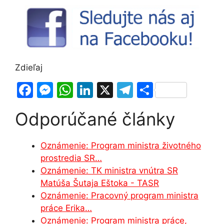
Zdieľaj
F
M
W
Li
X
T
S
a
e
h
n
el
h
Odporúčané články
c
s
at
k
e
ar
e
s
s
e
gr
e
Oznámenie: Program ministra životného
b
e
A
dI
a
prostredia SR…
o
n
p
n
m
Oznámenie: TK ministra vnútra SR
o
g
p
Matúša Šutaja Eštoka - TASR
Oznámenie: Pracovný program ministra
k
er
práce Erika…
Oznámenie: Program ministra práce,