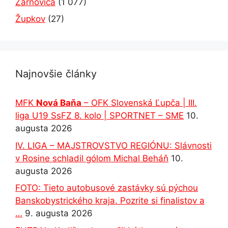
Žarnovica
(1 077)
Župkov
(27)
Najnovšie články
MFK
Nová Baňa
– OFK Slovenská Ľupča | III.
liga U19 SsFZ 8. kolo | SPORTNET – SME
10.
augusta 2026
IV. LIGA – MAJSTROVSTVO REGIÓNU: Slávnosti
v Rosine schladil gólom Michal Beháň
10.
augusta 2026
FOTO: Tieto autobusové zastávky sú pýchou
Banskobystrického kraja. Pozrite si finalistov a
…
9. augusta 2026