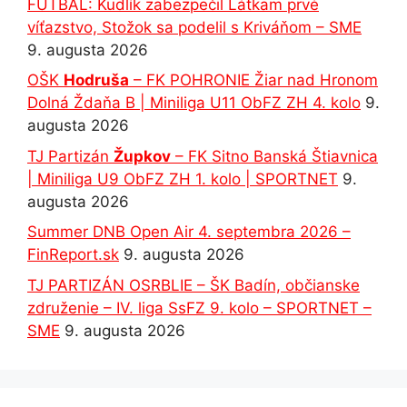
FUTBAL: Kudlík zabezpečil Látkam prvé
víťazstvo, Stožok sa podelil s Kriváňom – SME
9. augusta 2026
OŠK
Hodruša
– FK POHRONIE Žiar nad Hronom
Dolná Ždaňa B | Miniliga U11 ObFZ ZH 4. kolo
9.
augusta 2026
TJ Partizán
Župkov
– FK Sitno Banská Štiavnica
| Miniliga U9 ObFZ ZH 1. kolo | SPORTNET
9.
augusta 2026
Summer DNB Open Air 4. septembra 2026 –
FinReport.sk
9. augusta 2026
TJ PARTIZÁN OSRBLIE – ŠK Badín, občianske
združenie – IV. liga SsFZ 9. kolo – SPORTNET –
SME
9. augusta 2026