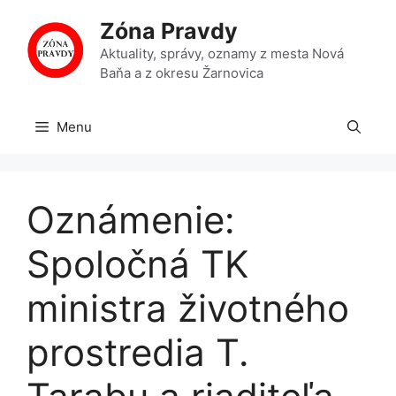
Preskočiť
Zóna Pravdy
na
obsah
Aktuality, správy, oznamy z mesta Nová
Baňa a z okresu Žarnovica
Menu
Oznámenie:
Spoločná TK
ministra životného
prostredia T.