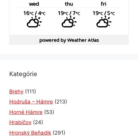
wed
thu
fri
16
/ 4
19
/ 7
19
/ 5
°C
°C
°C
°C
°C
°C
powered by
Weather Atlas
Kategórie
Brehy
(111)
Hodruša – Hámre
(213)
Horné Hámre
(53)
Hrabičov
(24)
Hronský Beňadik
(291)