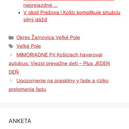
neprejazdné,…
V okolí Prešova i Košíc komplikuje situáciu
silný dážď
Kategórie
Okres Žarnovica
,
Veľké Pole
Značky
Veľké Pole
MIMORIADNE Pri Košiciach havaroval
autobus: Viezol prevažne deti – Plus JEDEN
DEŇ
Upozornenie na praskliny v ľade a riziko
prelomenia ľadu
ANKETA