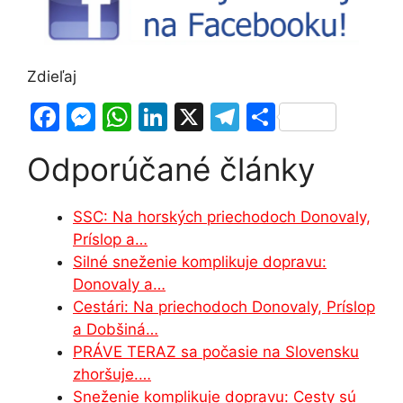
Zdieľaj
F
M
W
Li
X
T
S
a
e
h
n
el
h
Odporúčané články
c
s
at
k
e
ar
e
s
s
e
gr
e
SSC: Na horských priechodoch Donovaly,
b
e
A
dI
a
Príslop a…
o
n
p
n
m
Silné sneženie komplikuje dopravu:
o
g
p
Donovaly a…
Cestári: Na priechodoch Donovaly, Príslop
k
er
a Dobšiná…
PRÁVE TERAZ sa počasie na Slovensku
zhoršuje.…
Sneženie komplikuje dopravu: Cesty sú