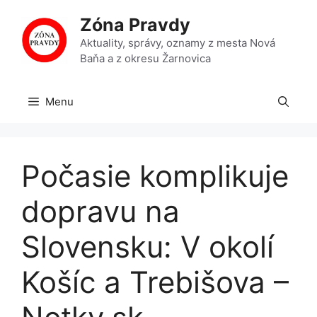
Preskočiť
Zóna Pravdy
na
obsah
Aktuality, správy, oznamy z mesta Nová
Baňa a z okresu Žarnovica
Menu
Počasie komplikuje
dopravu na
Slovensku: V okolí
Košíc a Trebišova –