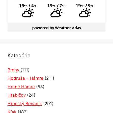
16
/ 4
19
/ 7
19
/ 5
°C
°C
°C
°C
°C
°C
powered by
Weather Atlas
Kategórie
Brehy
(111)
Hodruša – Hámre
(211)
Horné Hámre
(53)
Hrabičov
(24)
Hronský Beňadik
(291)
Kľak
(182)