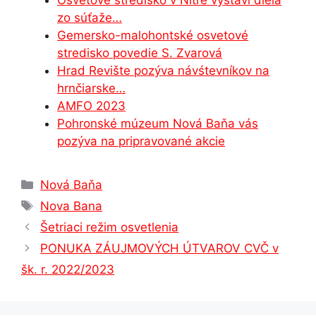
o
g
p
zo súťaže…
Gemersko-malohontské osvetové
k
er
stredisko povedie S. Zvarová
Hrad Revište pozýva návśtevníkov na
hrnčiarske…
AMFO 2023
Pohronské múzeum Nová Baňa vás
pozýva na pripravované akcie
Kategórie
Nová Baňa
Značky
Nova Bana
Šetriaci režim osvetlenia
PONUKA ZÁUJMOVÝCH ÚTVAROV CVČ v
šk. r. 2022/2023