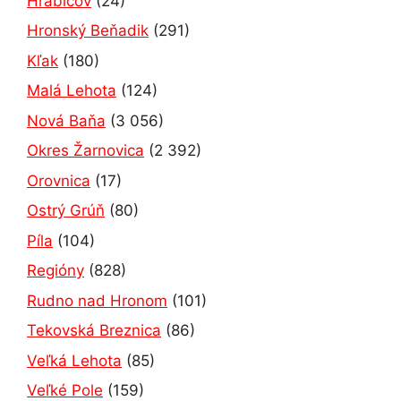
Hrabičov
(24)
Hronský Beňadik
(291)
Kľak
(180)
Malá Lehota
(124)
Nová Baňa
(3 056)
Okres Žarnovica
(2 392)
Orovnica
(17)
Ostrý Grúň
(80)
Píla
(104)
Regióny
(828)
Rudno nad Hronom
(101)
Tekovská Breznica
(86)
Veľká Lehota
(85)
Veľké Pole
(159)