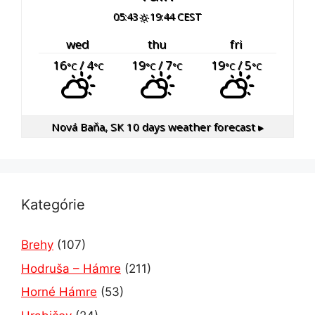
05:43
19:44 CEST
wed
thu
fri
16
/ 4
19
/ 7
19
/ 5
°C
°C
°C
°C
°C
°C
Nová Baňa, SK
10 days weather forecast ▸
Kategórie
Brehy
(107)
Hodruša – Hámre
(211)
Horné Hámre
(53)