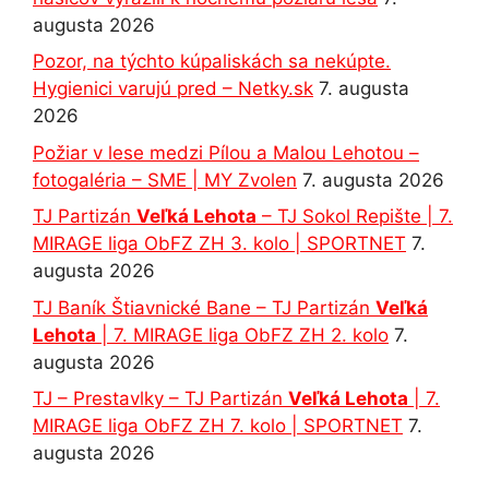
augusta 2026
Pozor, na týchto kúpaliskách sa nekúpte.
Hygienici varujú pred – Netky.sk
7. augusta
2026
Požiar v lese medzi Pílou a Malou Lehotou –
fotogaléria – SME | MY Zvolen
7. augusta 2026
TJ Partizán
Veľká Lehota
– TJ Sokol Repište | 7.
MIRAGE liga ObFZ ZH 3. kolo | SPORTNET
7.
augusta 2026
TJ Baník Štiavnické Bane – TJ Partizán
Veľká
Lehota
| 7. MIRAGE liga ObFZ ZH 2. kolo
7.
augusta 2026
TJ – Prestavlky – TJ Partizán
Veľká Lehota
| 7.
MIRAGE liga ObFZ ZH 7. kolo | SPORTNET
7.
augusta 2026