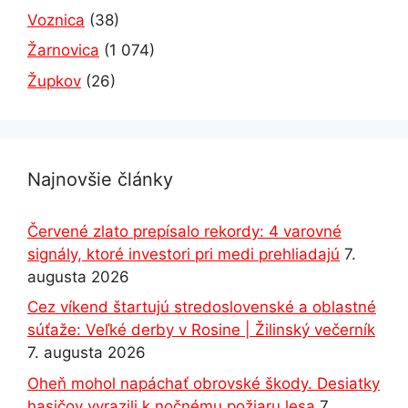
Voznica
(38)
Žarnovica
(1 074)
Župkov
(26)
Najnovšie články
Červené zlato prepísalo rekordy: 4 varovné
signály, ktoré investori pri medi prehliadajú
7.
augusta 2026
Cez víkend štartujú stredoslovenské a oblastné
súťaže: Veľké derby v Rosine | Žilinský večerník
7. augusta 2026
Oheň mohol napáchať obrovské škody. Desiatky
hasičov vyrazili k nočnému požiaru lesa
7.