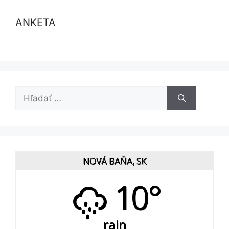
ANKETA
Hľadať:
NOVÁ BAŇA, SK
10°
rain