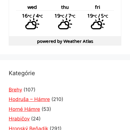
wed
thu
fri
16
/ 4
19
/ 7
19
/ 5
°C
°C
°C
°C
°C
°C
powered by
Weather Atlas
Kategórie
Brehy
(107)
Hodruša – Hámre
(210)
Horné Hámre
(53)
Hrabičov
(24)
Hronský Beňadik
(291)