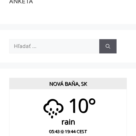
ANKETA
Hľadať:
NOVÁ BAŇA, SK
10°
rain
05:43
19:44 CEST