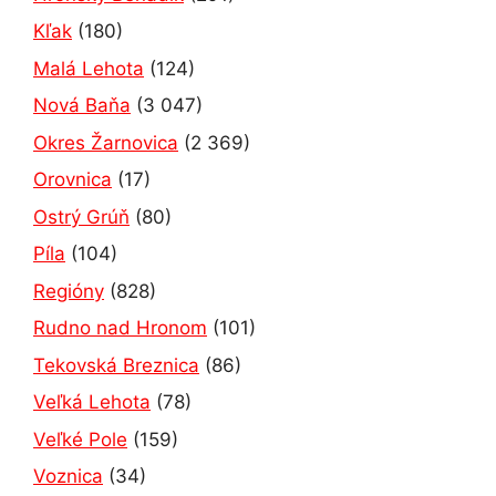
Kľak
(180)
Malá Lehota
(124)
Nová Baňa
(3 047)
Okres Žarnovica
(2 369)
Orovnica
(17)
Ostrý Grúň
(80)
Píla
(104)
Regióny
(828)
Rudno nad Hronom
(101)
Tekovská Breznica
(86)
Veľká Lehota
(78)
Veľké Pole
(159)
Voznica
(34)