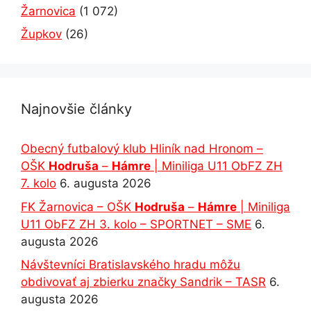
Žarnovica
(1 072)
Župkov
(26)
Najnovšie články
Obecný futbalový klub Hliník nad Hronom –
OŠK
Hodruša
–
Hámre
| Miniliga U11 ObFZ ZH
7. kolo
6. augusta 2026
FK Žarnovica – OŠK
Hodruša
–
Hámre
| Miniliga
U11 ObFZ ZH 3. kolo – SPORTNET – SME
6.
augusta 2026
Návštevníci Bratislavského hradu môžu
obdivovať aj zbierku značky Sandrik – TASR
6.
augusta 2026