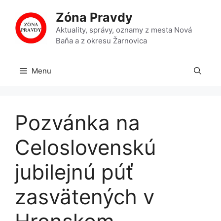
Preskočiť
Zóna Pravdy
na
obsah
Aktuality, správy, oznamy z mesta Nová
Baňa a z okresu Žarnovica
Menu
Pozvánka na
Celoslovenskú
jubilejnú púť
zasvätených v