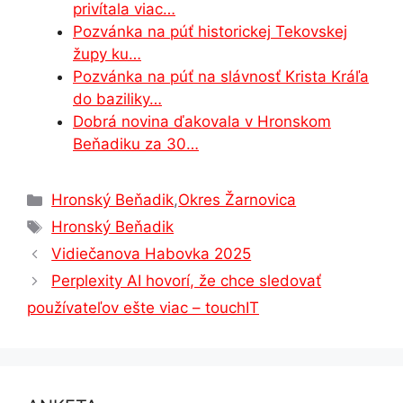
privítala viac…
Pozvánka na púť historickej Tekovskej
župy ku…
Pozvánka na púť na slávnosť Krista Kráľa
do baziliky…
Dobrá novina ďakovala v Hronskom
Beňadiku za 30…
Kategórie
Hronský Beňadik
,
Okres Žarnovica
Značky
Hronský Beňadik
Vidiečanova Habovka 2025
Perplexity AI hovorí, že chce sledovať
používateľov ešte viac – touchIT