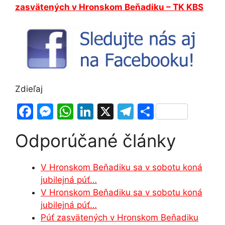
zasvätených v Hronskom Beňadiku – TK KBS
Zdieľaj
F
M
W
Li
X
T
S
a
e
h
n
el
h
Odporúčané články
c
s
at
k
e
ar
e
s
s
e
gr
e
V Hronskom Beňadiku sa v sobotu koná
b
e
A
dI
a
jubilejná púť…
o
n
p
n
m
V Hronskom Beňadiku sa v sobotu koná
o
g
p
jubilejná púť…
Púť zasvätených v Hronskom Beňadiku
k
er