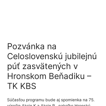
Pozvánka na
Celoslovenskú jubilejnú
púť zasvätených v
Hronskom Beňadiku –
TK KBS
Súčasťou programu bude aj spomienka na 75.
výročie Akcie K a Akcie R., nakoľko Hronský