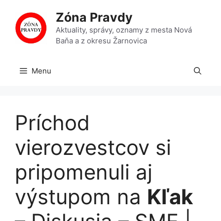
Preskočiť
Zóna Pravdy
na
obsah
Aktuality, správy, oznamy z mesta Nová
Baňa a z okresu Žarnovica
Menu
Príchod
vierozvestcov si
pripomenuli aj
výstupom na
Kľak