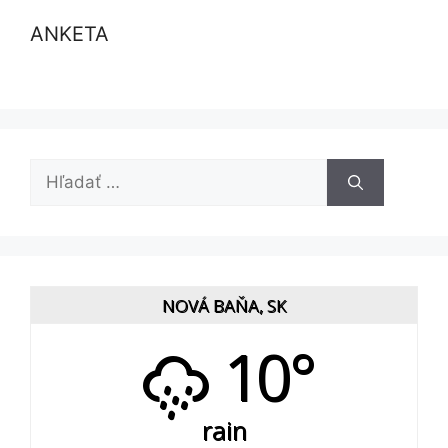
ANKETA
Hľadať:
NOVÁ BAŇA, SK
10°
rain