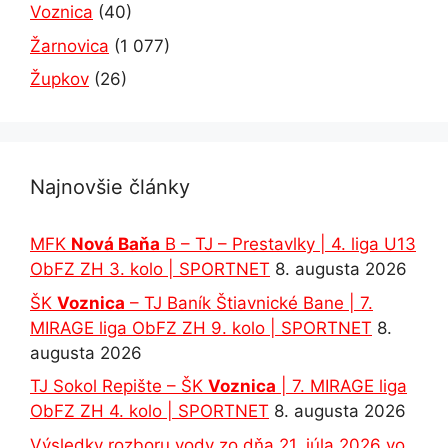
Voznica
(40)
Žarnovica
(1 077)
Župkov
(26)
Najnovšie články
MFK
Nová Baňa
B – TJ – Prestavlky | 4. liga U13
ObFZ ZH 3. kolo | SPORTNET
8. augusta 2026
ŠK
Voznica
– TJ Baník Štiavnické Bane | 7.
MIRAGE liga ObFZ ZH 9. kolo | SPORTNET
8.
augusta 2026
TJ Sokol Repište – ŠK
Voznica
| 7. MIRAGE liga
ObFZ ZH 4. kolo | SPORTNET
8. augusta 2026
Výsledky rozboru vody zo dňa 21. júla 2026 vo