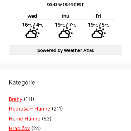
05:43
19:44 CEST
wed
thu
fri
16
/ 4
19
/ 7
19
/ 5
°C
°C
°C
°C
°C
°C
powered by
Weather Atlas
Kategórie
Brehy
(111)
Hodruša – Hámre
(211)
Horné Hámre
(53)
Hrabičov
(24)