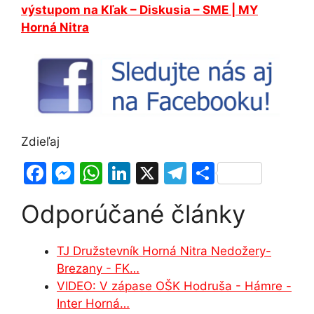
výstupom na
Kľak
– Diskusia – SME | MY
Horná Nitra
Zdieľaj
F
M
W
Li
X
T
S
a
e
h
n
el
h
Odporúčané články
c
s
at
k
e
ar
e
s
s
e
gr
e
TJ Družstevník Horná Nitra Nedožery-
b
e
A
dI
a
Brezany - FK…
o
n
p
n
m
VIDEO: V zápase OŠK Hodruša - Hámre -
o
g
p
Inter Horná…