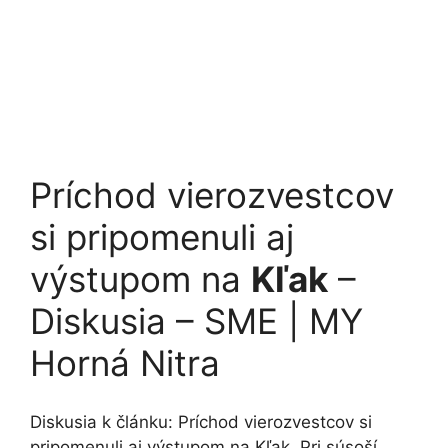
Príchod vierozvestcov
si pripomenuli aj
výstupom na
Kľak
–
Diskusia – SME | MY
Horná Nitra
Diskusia k článku: Príchod vierozvestcov si
pripomenuli aj výstupom na Kľak. Pri súsoší