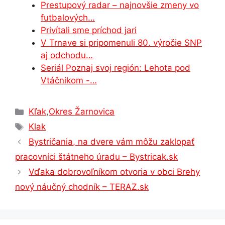
Prestupový radar – najnovšie zmeny vo
k
er
futbalových…
Privítali sme príchod jari
V Trnave si pripomenuli 80. výročie SNP
aj odchodu…
Seriál Poznaj svoj región: Lehota pod
Vtáčnikom -…
Kategórie
Kľak
,
Okres Žarnovica
Značky
Klak
Bystričania, na dvere vám môžu zaklopať
pracovníci štátneho úradu – Bystricak.sk
Vďaka dobrovoľníkom otvoria v obci Brehy
nový náučný chodník – TERAZ.sk