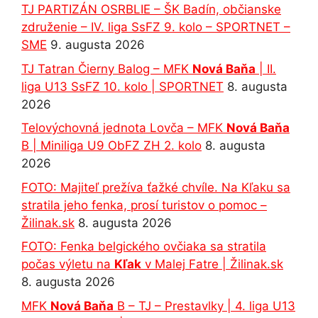
TJ PARTIZÁN OSRBLIE – ŠK Badín, občianske
združenie – IV. liga SsFZ 9. kolo – SPORTNET –
SME
9. augusta 2026
TJ Tatran Čierny Balog – MFK
Nová Baňa
| II.
liga U13 SsFZ 10. kolo | SPORTNET
8. augusta
2026
Telovýchovná jednota Lovča – MFK
Nová Baňa
B | Miniliga U9 ObFZ ZH 2. kolo
8. augusta
2026
FOTO: Majiteľ prežíva ťažké chvíle. Na Kľaku sa
stratila jeho fenka, prosí turistov o pomoc –
Žilinak.sk
8. augusta 2026
FOTO: Fenka belgického ovčiaka sa stratila
počas výletu na
Kľak
v Malej Fatre | Žilinak.sk
8. augusta 2026
MFK
Nová Baňa
B – TJ – Prestavlky | 4. liga U13