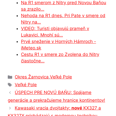
o
n
p
n
m
Na R1 smerom z Nitry pred Novou Baňou
o
g
p
sa zrazilo…
Nehoda na R1 dnes. Pri Pate v smere od
k
er
Nitry na…
VIDEO: Turisti objavujú prameň v
Lukavici. Mnohí sú…
Prvé sneženie v Horných Hámroch -
iMeteo.sk
Cestu R1 v smere zo Zvolena do Nitry
čiastočne…
Kategórie
Okres Žarnovica
,
Veľké Pole
Značky
Veľké Pole
ÚSPECH PRE NOVÚ BAŇU: Spájame
generácie a prekračujeme hranice kontinentov!
Kawasaki vracia dvojtakty:
nové
KX327 a
KX327X prichádzajú s modernou technikou