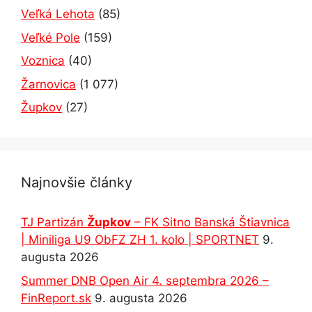
Veľká Lehota
(85)
Veľké Pole
(159)
Voznica
(40)
Žarnovica
(1 077)
Župkov
(27)
Najnovšie články
TJ Partizán
Župkov
– FK Sitno Banská Štiavnica
| Miniliga U9 ObFZ ZH 1. kolo | SPORTNET
9.
augusta 2026
Summer DNB Open Air 4. septembra 2026 –
FinReport.sk
9. augusta 2026