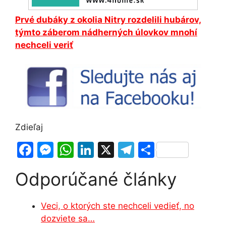
Prvé dubáky z okolia Nitry rozdelili hubárov,
týmto záberom nádherných úlovkov mnohí
nechceli veriť
Zdieľaj
F
M
W
Li
X
T
S
a
e
h
n
el
h
Odporúčané články
c
s
at
k
e
ar
e
s
s
e
gr
e
Veci, o ktorých ste nechceli vedieť, no
b
e
A
dI
a
dozviete sa…