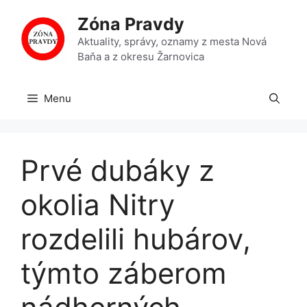
Preskočiť
Zóna Pravdy
na
obsah
Aktuality, správy, oznamy z mesta Nová
Baňa a z okresu Žarnovica
Menu
Prvé dubáky z
okolia Nitry
rozdelili hubárov,
týmto záberom