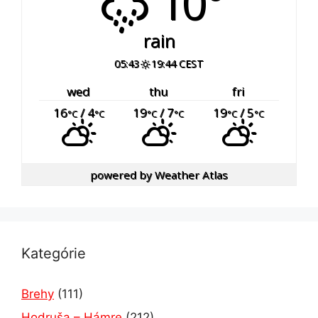
10°
rain
05:43
19:44 CEST
wed
thu
fri
16
/ 4
19
/ 7
19
/ 5
°C
°C
°C
°C
°C
°C
powered by
Weather Atlas
Kategórie
Brehy
(111)
Hodruša – Hámre
(212)