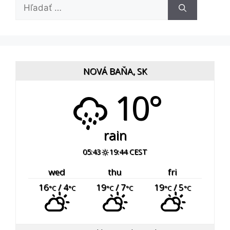
Hľadať:
NOVÁ BAŇA, SK
10°
rain
05:43
19:44 CEST
wed
thu
fri
16
/ 4
19
/ 7
19
/ 5
°C
°C
°C
°C
°C
°C