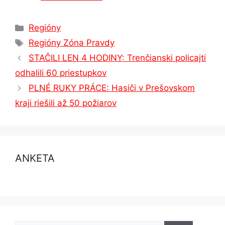
Kategórie
Regióny
Značky
Regióny Zóna Pravdy
STAČILI LEN 4 HODINY: Trenčianski policajti
odhalili 60 priestupkov
PLNÉ RUKY PRÁCE: Hasiči v Prešovskom
kraji riešili až 50 požiarov
ANKETA