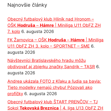
Najnovšie články
Obecný futbalový klub Hliník nad Hronom –
OŠK
Hodruša
–
Hámre
| Miniliga U11 ObFZ ZH
7. kolo
6. augusta 2026
FK Žarnovica – OŠK
Hodruša
–
Hámre
| Miniliga
U11 ObFZ ZH 3. kolo – SPORTNET – SME
6.
augusta 2026
Návštevníci Bratislavského hradu môžu
obdivovať aj zbierku značky Sandrik – TASR
6.
augusta 2026
Andrea ukázala FOTO z Kľaku a ľudia sa bavia:
Tieto modelky nemajú chybu! Pózovali ako
profíčky
6. augusta 2026
Obecný futbalový klub ŠTART PRENČOV – TJ
Sokol
Tekovská Breznica
| 4. liga U13 ObFZ ZH