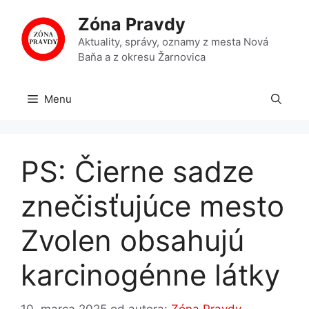
Preskočiť
Zóna Pravdy
na
obsah
Aktuality, správy, oznamy z mesta Nová
Baňa a z okresu Žarnovica
Menu
PS: Čierne sadze
znečisťujúce mesto
Zvolen obsahujú
karcinogénne látky
10. marca 2025
od autora:
Zóna Pravdy