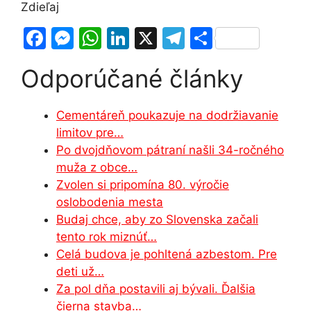
Zdieľaj
F
M
W
Li
X
T
S
a
e
h
n
el
h
Odporúčané články
c
s
at
k
e
ar
e
s
s
e
gr
e
Cementáreň poukazuje na dodržiavanie
b
e
A
dI
a
limitov pre…
o
n
p
n
m
Po dvojdňovom pátraní našli 34-ročného
o
g
p
muža z obce…
Zvolen si pripomína 80. výročie
k
er
oslobodenia mesta
Budaj chce, aby zo Slovenska začali
tento rok miznúť…
Celá budova je pohltená azbestom. Pre
deti už…
Za pol dňa postavili aj bývali. Ďalšia
čierna stavba…