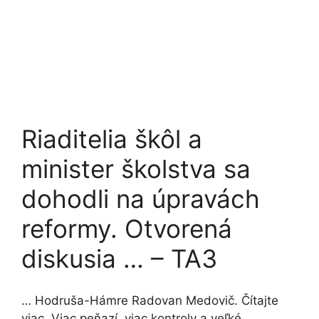
Riaditelia škôl a
minister školstva sa
dohodli na úpravách
reformy. Otvorená
diskusia … – TA3
… Hodruša-Hámre Radovan Medovič. Čítajte
viac. Viac peňazí, viac kontroly a veľké