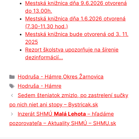
Mestská knižnica dňa 9.6.2026 otvorená
k
er
do 13.00h.
Mestská knižnica dňa 1.6.2026 otvorená
(7.30-11.30 hod.)
Mestská knižnica bude otvorená od 3. 11.
2025
Rezort školstva upozorňuje na šírenie
dezinformácií…
Kategórie
Hodruša - Hámre
,
Okres Žarnovica
Značky
Hodruša - Hámre
Sedem šteniatok zmizlo, po zastrelení sučky
po nich niet ani stopy – Bystricak.sk
Inzerát SHMÚ
Malá Lehota
– hľadáme
pozorovateľa – Aktuality SHMÚ – SHMU.sk