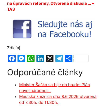
na úpravách reformy. Otvorená diskusia … –
TA3
Zdieľaj
F
M
W
Li
X
T
S
a
e
h
n
el
h
Odporúčané články
c
s
at
k
e
ar
e
s
s
e
gr
e
Minister Šaško sa bije do hrude: Plán
b
e
A
dI
a
novej národnej…
o
n
p
n
m
Mestská knižnica dňa 8.6.2026 otvorená
o
g
p
od 7.30h. do 11.30h.