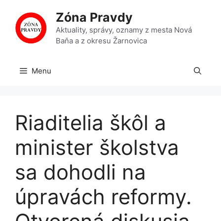
Preskočiť
Zóna Pravdy
na
obsah
Aktuality, správy, oznamy z mesta Nová
Baňa a z okresu Žarnovica
Menu
Riaditelia škôl a
minister školstva
sa dohodli na
úpravách reformy.