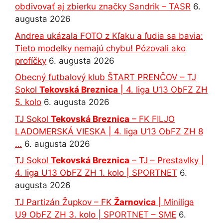
obdivovať aj zbierku značky Sandrik – TASR
6.
augusta 2026
Andrea ukázala FOTO z Kľaku a ľudia sa bavia:
Tieto modelky nemajú chybu! Pózovali ako
profíčky
6. augusta 2026
Obecný futbalový klub ŠTART PRENČOV – TJ
Sokol
Tekovská Breznica
| 4. liga U13 ObFZ ZH
5. kolo
6. augusta 2026
TJ Sokol
Tekovská Breznica
– FK FILJO
LADOMERSKÁ VIESKA | 4. liga U13 ObFZ ZH 8
…
6. augusta 2026
TJ Sokol
Tekovská Breznica
– TJ – Prestavlky |
4. liga U13 ObFZ ZH 1. kolo | SPORTNET
6.
augusta 2026
TJ Partizán Župkov – FK
Žarnovica
| Miniliga
U9 ObFZ ZH 3. kolo | SPORTNET – SME
6.