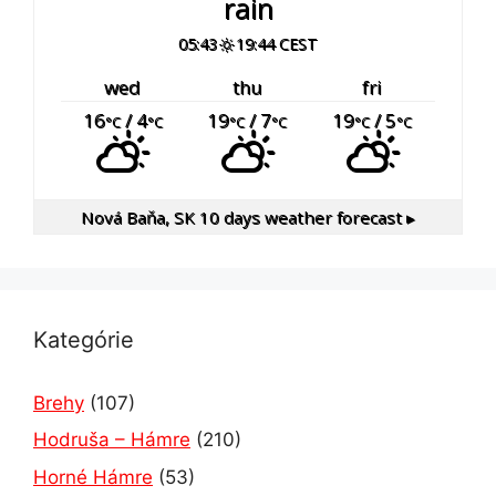
rain
05:43
19:44 CEST
wed
thu
fri
16
/ 4
19
/ 7
19
/ 5
°C
°C
°C
°C
°C
°C
Nová Baňa, SK
10 days weather forecast ▸
Kategórie
Brehy
(107)
Hodruša – Hámre
(210)
Horné Hámre
(53)