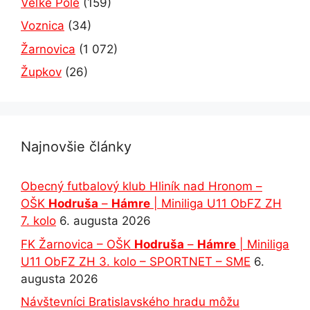
Veľké Pole
(159)
Voznica
(34)
Žarnovica
(1 072)
Župkov
(26)
Najnovšie články
Obecný futbalový klub Hliník nad Hronom –
OŠK
Hodruša
–
Hámre
| Miniliga U11 ObFZ ZH
7. kolo
6. augusta 2026
FK Žarnovica – OŠK
Hodruša
–
Hámre
| Miniliga
U11 ObFZ ZH 3. kolo – SPORTNET – SME
6.
augusta 2026
Návštevníci Bratislavského hradu môžu