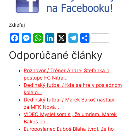
Zdieľaj
F
M
W
Li
X
T
S
a
e
h
n
el
h
Odporúčané články
c
s
at
k
e
ar
e
s
s
e
gr
e
Rozhovor / Tréner Andrej Štefanka o
b
e
A
dI
a
postupe FC Nitra…
o
n
p
n
m
Dedinský futbal / Kde sa hrá v poslednom
o
g
p
kole o…
Dedinský futbal / Marek Bakoš nastúpil
k
er
za MFK Nová…
VIDEO Myslel som si, že umriem. Marek
Bakoš po…
Europoslanec Ľuboš Blaha tvrdí, že ho