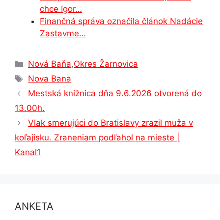
chce Igor…
Finančná správa označila článok Nadácie
Zastavme…
Kategórie
Nová Baňa
,
Okres Žarnovica
Značky
Nova Bana
Mestská knižnica dňa 9.6.2026 otvorená do
13.00h.
Vlak smerujúci do Bratislavy zrazil muža v
koľajisku. Zraneniam podľahol na mieste |
Kanal1
ANKETA