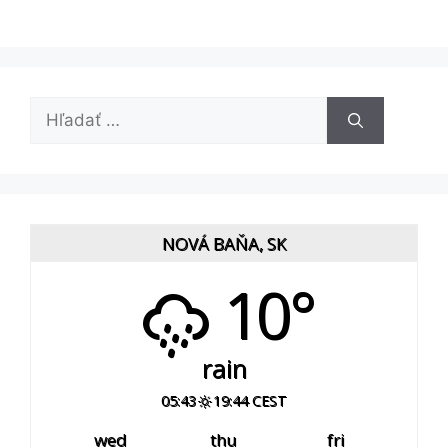
Hľadať:
NOVÁ BAŇA, SK
10°
rain
05:43
19:44 CEST
wed
thu
fri