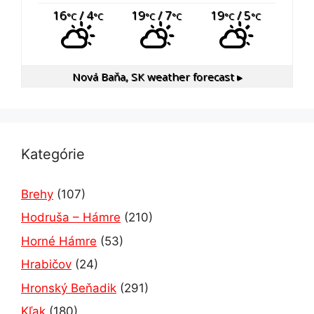
16
/ 4
19
/ 7
19
/ 5
°C
°C
°C
°C
°C
°C
Nová Baňa, SK
weather forecast ▸
Kategórie
Brehy
(107)
Hodruša – Hámre
(210)
Horné Hámre
(53)
Hrabičov
(24)
Hronský Beňadik
(291)
Kľak
(180)