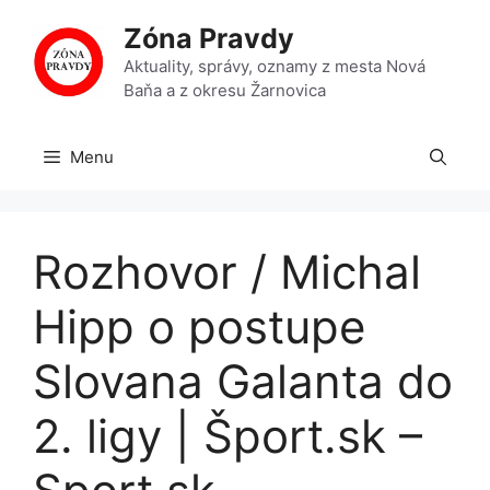
Preskočiť
Zóna Pravdy
na
obsah
Aktuality, správy, oznamy z mesta Nová
Baňa a z okresu Žarnovica
Menu
Rozhovor / Michal
Hipp o postupe
Slovana Galanta do
2. ligy | Šport.sk –