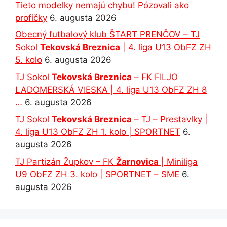
Tieto modelky nemajú chybu! Pózovali ako
profíčky
6. augusta 2026
Obecný futbalový klub ŠTART PRENČOV – TJ
Sokol
Tekovská Breznica
| 4. liga U13 ObFZ ZH
5. kolo
6. augusta 2026
TJ Sokol
Tekovská Breznica
– FK FILJO
LADOMERSKÁ VIESKA | 4. liga U13 ObFZ ZH 8
…
6. augusta 2026
TJ Sokol
Tekovská Breznica
– TJ – Prestavlky |
4. liga U13 ObFZ ZH 1. kolo | SPORTNET
6.
augusta 2026
TJ Partizán Župkov – FK
Žarnovica
| Miniliga
U9 ObFZ ZH 3. kolo | SPORTNET – SME
6.
augusta 2026