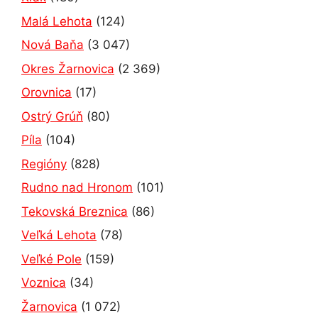
Malá Lehota
(124)
Nová Baňa
(3 047)
Okres Žarnovica
(2 369)
Orovnica
(17)
Ostrý Grúň
(80)
Píla
(104)
Regióny
(828)
Rudno nad Hronom
(101)
Tekovská Breznica
(86)
Veľká Lehota
(78)
Veľké Pole
(159)
Voznica
(34)
Žarnovica
(1 072)