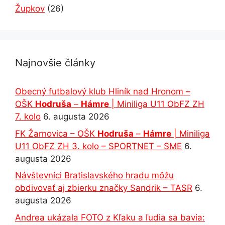
Župkov
(26)
Najnovšie články
Obecný futbalový klub Hliník nad Hronom –
OŠK
Hodruša
–
Hámre
| Miniliga U11 ObFZ ZH
7. kolo
6. augusta 2026
FK Žarnovica – OŠK
Hodruša
–
Hámre
| Miniliga
U11 ObFZ ZH 3. kolo – SPORTNET – SME
6.
augusta 2026
Návštevníci Bratislavského hradu môžu
obdivovať aj zbierku značky Sandrik – TASR
6.
augusta 2026
Andrea ukázala FOTO z Kľaku a ľudia sa bavia: