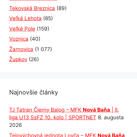
Tekovská Breznica
(89)
Veľká Lehota
(85)
Veľké Pole
(159)
Voznica
(40)
Žarnovica
(1 077)
Župkov
(26)
Najnovšie články
TJ Tatran Čierny Balog – MFK
Nová Baňa
| II.
liga U13 SsFZ 10. kolo | SPORTNET
8. augusta
2026
Telovýchovná jednota Lovča – MFK
Nová Baňa