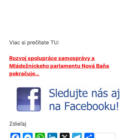
Viac si prečítate TU:
Rozvoj spolupráce samosprávy a
Mládežníckeho parlamentu Nová Baňa
pokračuje…
Zdieľaj
F
M
W
Li
X
T
S