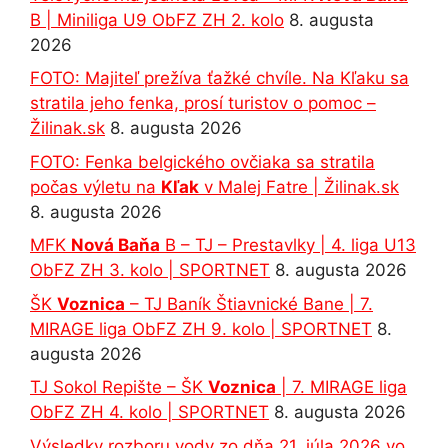
B | Miniliga U9 ObFZ ZH 2. kolo
8. augusta
2026
FOTO: Majiteľ prežíva ťažké chvíle. Na Kľaku sa
stratila jeho fenka, prosí turistov o pomoc –
Žilinak.sk
8. augusta 2026
FOTO: Fenka belgického ovčiaka sa stratila
počas výletu na
Kľak
v Malej Fatre | Žilinak.sk
8. augusta 2026
MFK
Nová Baňa
B – TJ – Prestavlky | 4. liga U13
ObFZ ZH 3. kolo | SPORTNET
8. augusta 2026
ŠK
Voznica
– TJ Baník Štiavnické Bane | 7.
MIRAGE liga ObFZ ZH 9. kolo | SPORTNET
8.
augusta 2026
TJ Sokol Repište – ŠK
Voznica
| 7. MIRAGE liga
ObFZ ZH 4. kolo | SPORTNET
8. augusta 2026
Výsledky rozboru vody zo dňa 21. júla 2026 vo