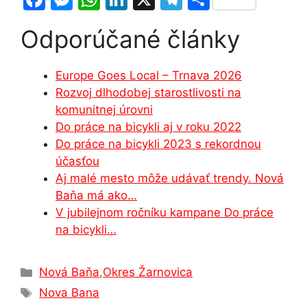
a
e
h
n
el
h
Odporúčané články
c
s
at
k
e
ar
e
s
s
e
gr
e
Europe Goes Local – Trnava 2026
b
e
A
dI
a
Rozvoj dlhodobej starostlivosti na
o
n
p
n
m
komunitnej úrovni
o
g
p
Do práce na bicykli aj v roku 2022
Do práce na bicykli 2023 s rekordnou
k
er
účasťou
Aj malé mesto môže udávať trendy. Nová
Baňa má ako…
V jubilejnom ročníku kampane Do práce
na bicykli…
Kategórie
Nová Baňa
,
Okres Žarnovica
Značky
Nova Bana