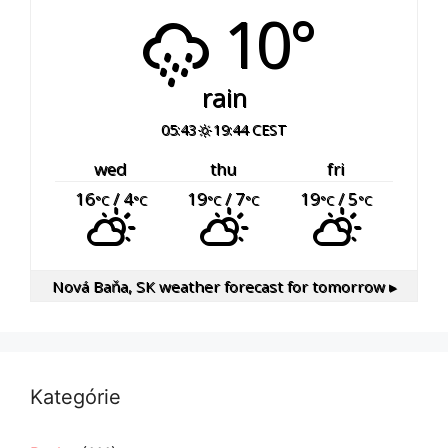
10°
rain
05:43
19:44 CEST
wed
thu
fri
16
/ 4
19
/ 7
19
/ 5
°C
°C
°C
°C
°C
°C
Nová Baňa, SK
weather forecast for tomorrow ▸
Kategórie