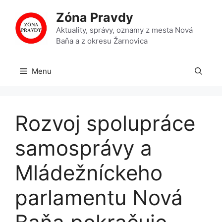
Preskočiť
Zóna Pravdy
na
obsah
Aktuality, správy, oznamy z mesta Nová
Baňa a z okresu Žarnovica
Menu
Rozvoj spolupráce
samosprávy a
Mládežníckeho
parlamentu Nová