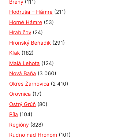
Brehy
(111)
Hodruša – Hámre
(211)
Horné Hámre
(53)
Hrabičov
(24)
Hronský Beňadik
(291)
Kľak
(182)
Malá Lehota
(124)
Nová Baňa
(3 060)
Okres Žarnovica
(2 410)
Orovnica
(17)
Ostrý Grúň
(80)
Píla
(104)
Regióny
(828)
Rudno nad Hronom
(101)