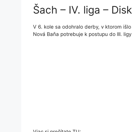
Šach – IV. liga – Dis
V 6. kole sa odohralo derby, v ktorom išlo
Nová Baňa potrebuje k postupu do III. lig
Viac si prečítate TU: