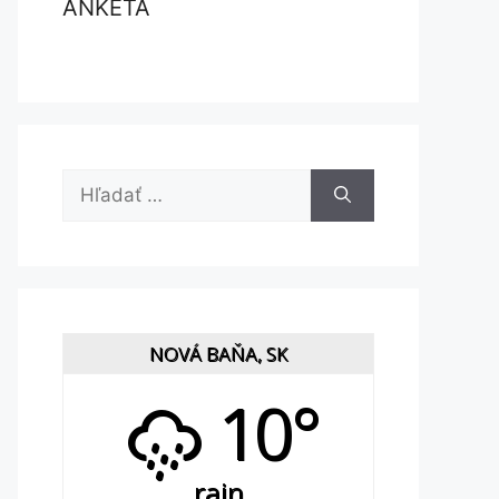
ANKETA
Hľadať:
NOVÁ BAŇA, SK
10°
rain