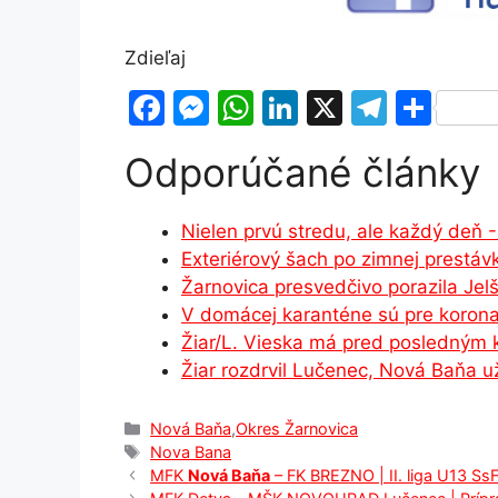
Zdieľaj
F
M
W
Li
X
T
S
a
e
h
n
el
h
Odporúčané články
c
s
at
k
e
ar
e
s
s
e
gr
e
Nielen prvú stredu, ale každý deň -
b
e
A
dI
a
Exteriérový šach po zimnej prestáv
o
n
p
n
m
Žarnovica presvedčivo porazila Jel
o
g
p
V domácej karanténe sú pre koronav
Žiar/L. Vieska má pred posledným
k
er
Žiar rozdrvil Lučenec, Nová Baňa u
Kategórie
Nová Baňa
,
Okres Žarnovica
Značky
Nova Bana
MFK
Nová Baňa
– FK BREZNO | II. liga U13 S