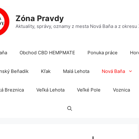
Zóna Pravdy
Aktuality, správy, oznamy z mesta Nová Baňa a z okresu
aňa
Obchod CBD HEMPMATE
Ponuka práce
Hor
nský Beňadik
Kľak
Malá Lehota
Nová Baňa
á Breznica
Veľká Lehota
Veľké Pole
Voznica