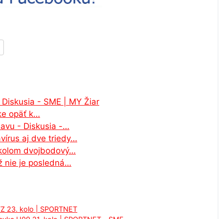
 Diskusia - SME | MY Žiar
ke opäť k…
šavu - Diskusia -…
írus aj dve triedy…
 kolom dvojbodový…
ž nie je posledná…
sFZ 23. kolo | SPORTNET