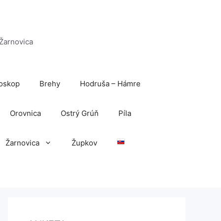
 Žarnovica
oskop
Brehy
Hodruša – Hámre
Orovnica
Ostrý Grúň
Píla
Žarnovica
Župkov