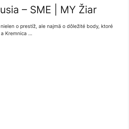
kusia – SME | MY Žiar
 nielen o prestíž, ale najmä o dôležité body, ktoré
y a Kremnica …