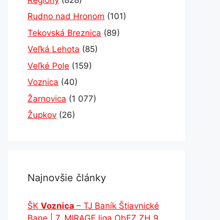
Rudno nad Hronom
(101)
Tekovská Breznica
(89)
Veľká Lehota
(85)
Veľké Pole
(159)
Voznica
(40)
Žarnovica
(1 077)
Župkov
(26)
Najnovšie články
ŠK
Voznica
– TJ Baník Štiavnické
Bane | 7. MIRAGE liga ObFZ ZH 9.