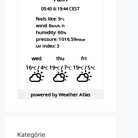
05:43
19:44 CEST
feels like: 9
°c
wind: 6
n
km/h
humidity: 60
%
pressure: 1016.59
mbar
uv index: 3
wed
thu
fri
16
/ 4
19
/ 7
19
/ 5
°C
°C
°C
°C
°C
°C
powered by
Weather Atlas
Kategórie