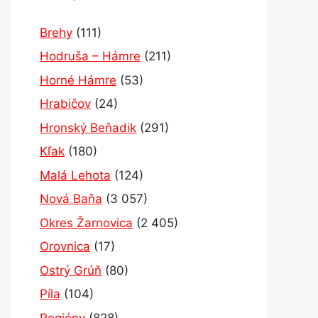
Brehy
(111)
Hodruša – Hámre
(211)
Horné Hámre
(53)
Hrabičov
(24)
Hronský Beňadik
(291)
Kľak
(180)
Malá Lehota
(124)
Nová Baňa
(3 057)
Okres Žarnovica
(2 405)
Orovnica
(17)
Ostrý Grúň
(80)
Píla
(104)
Regióny
(828)