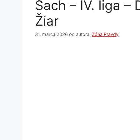
Šach – IV. liga –
Žiar
31. marca 2026
od autora:
Zóna Pravdy