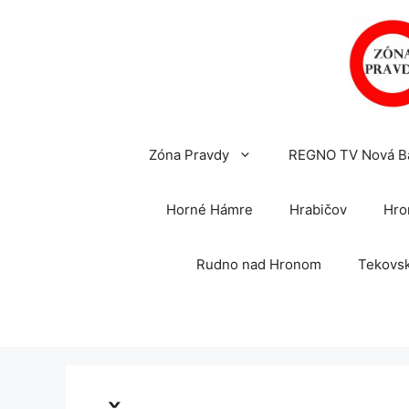
Preskočiť
na
obsah
Zóna Pravdy
REGNO TV Nová B
Horné Hámre
Hrabičov
Hro
Rudno nad Hronom
Tekovsk