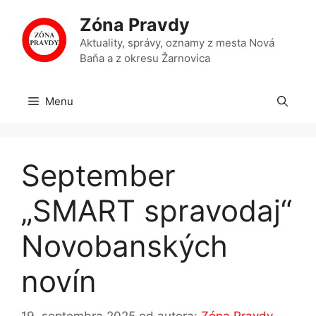
Preskočiť
Zóna Pravdy
na
obsah
Aktuality, správy, oznamy z mesta Nová
Baňa a z okresu Žarnovica
Menu
September
„SMART spravodaj“
Novobanských
novín
19. septembra 2025
od autora:
Zóna Pravdy