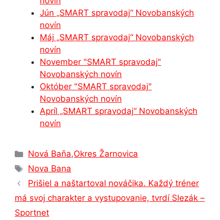
novín
o
n
p
n
m
Jún „SMART spravodaj“ Novobanských
o
g
p
novín
Máj „SMART spravodaj“ Novobanských
k
er
novín
November "SMART spravodaj"
Novobanských novín
Október "SMART spravodaj"
Novobanských novín
Apríl „SMART spravodaj“ Novobanských
novín
Kategórie
Nová Baňa
,
Okres Žarnovica
Značky
Nova Bana
Prišiel a naštartoval nováčika. Každý tréner
má svoj charakter a vystupovanie, tvrdí Slezák –
Sportnet