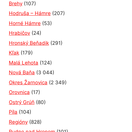
Brehy
(107)
Hodruša – Hámre
(207)
Horné Hámre
(53)
Hrabičov
(24)
Hronský Beňadik
(291)
Kľak
(179)
Malá Lehota
(124)
Nová Baňa
(3 044)
Okres Žarnovica
(2 349)
Orovnica
(17)
Ostrý Grúň
(80)
Píla
(104)
Regióny
(828)
Rudno nad Hronom
(101)