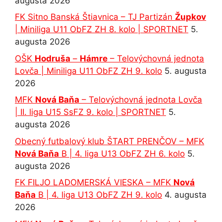
augusta 2026
FK Sitno Banská Štiavnica – TJ Partizán
Župkov
| Miniliga U11 ObFZ ZH 8. kolo | SPORTNET
5.
augusta 2026
OŠK
Hodruša
–
Hámre
– Telovýchovná jednota
Lovča | Miniliga U11 ObFZ ZH 9. kolo
5. augusta
2026
MFK
Nová Baňa
– Telovýchovná jednota Lovča
| II. liga U15 SsFZ 9. kolo | SPORTNET
5.
augusta 2026
Obecný futbalový klub ŠTART PRENČOV – MFK
Nová Baňa
B | 4. liga U13 ObFZ ZH 6. kolo
5.
augusta 2026
FK FILJO LADOMERSKÁ VIESKA – MFK
Nová
Baňa
B | 4. liga U13 ObFZ ZH 9. kolo
4. augusta
2026