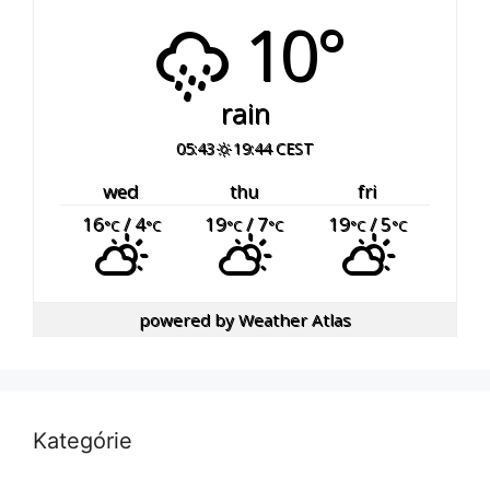
10°
rain
05:43
19:44 CEST
wed
thu
fri
16
/ 4
19
/ 7
19
/ 5
°C
°C
°C
°C
°C
°C
powered by
Weather Atlas
Kategórie