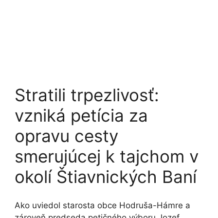
Stratili trpezlivosť:
vzniká petícia za
opravu cesty
smerujúcej k tajchom v
okolí Štiavnických Baní
Ako uviedol starosta obce Hodruša-Hámre a
zároveň predseda petičného výboru Jozef