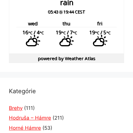
rain
05:43
19:44 CEST
wed
thu
fri
16
/ 4
19
/ 7
19
/ 5
°C
°C
°C
°C
°C
°C
powered by
Weather Atlas
Kategórie
Brehy
(111)
Hodruša – Hámre
(211)
Horné Hámre
(53)