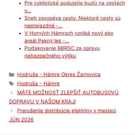
Pre cyklistické podujatie budú na cestách
k
er
v…
Sneh zasypáva cesty. Niektoré cesty sú
neprejazdné -…
V Horných Hámroch vzniká nový eko
areál Pekný les -…
Poďakovanie BBRSC za opravu
nebezpečného výtlku
Kategórie
Hodruša - Hámre
,
Okres Žarnovica
Značky
Hodruša - Hámre
MÁTE MOŽNOSŤ ZLEPŠIŤ AUTOBUSOVÚ
DOPRAVU V NAŠOM KRAJI
Prerušenie distribúcie elektriny v mesiaci
JÚN 2026