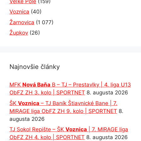
Veľké Pole
(159)
Voznica
(40)
Žarnovica
(1 077)
Župkov
(26)
Najnovšie články
MFK
Nová Baňa
B – TJ – Prestavlky | 4. liga U13
ObFZ ZH 3. kolo | SPORTNET
8. augusta 2026
ŠK
Voznica
– TJ Baník Štiavnické Bane | 7.
MIRAGE liga ObFZ ZH 9. kolo | SPORTNET
8.
augusta 2026
TJ Sokol Repište – ŠK
Voznica
| 7. MIRAGE liga
ObFZ ZH 4. kolo | SPORTNET
8. augusta 2026