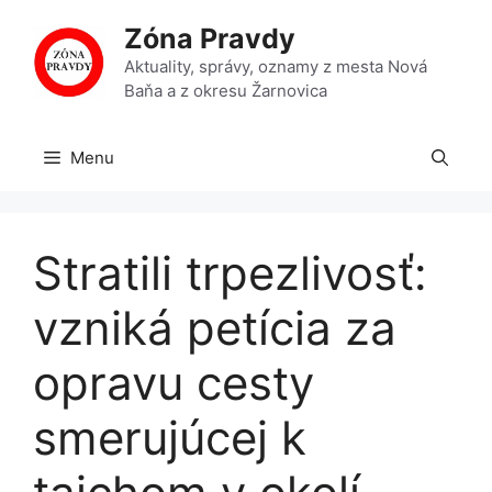
Preskočiť
Zóna Pravdy
na
obsah
Aktuality, správy, oznamy z mesta Nová
Baňa a z okresu Žarnovica
Menu
Stratili trpezlivosť:
vzniká petícia za
opravu cesty
smerujúcej k