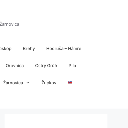
 Žarnovica
oskop
Brehy
Hodruša – Hámre
Orovnica
Ostrý Grúň
Píla
Žarnovica
Župkov