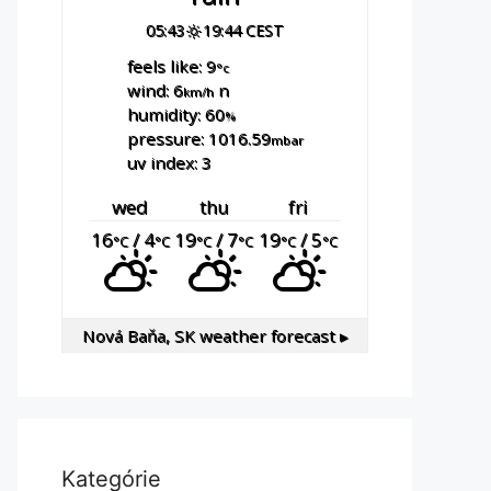
05:43
19:44 CEST
feels like: 9
°c
wind: 6
n
km/h
humidity: 60
%
pressure: 1016.59
mbar
uv index: 3
wed
thu
fri
16
/ 4
19
/ 7
19
/ 5
°C
°C
°C
°C
°C
°C
Nová Baňa, SK
weather forecast ▸
Kategórie