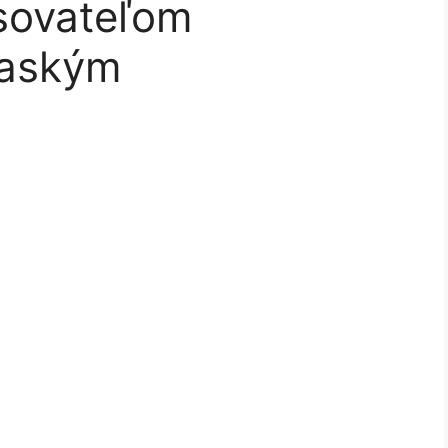
isovateľom
paským