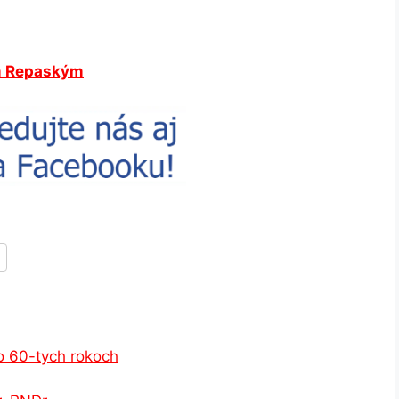
om Repaským
po 60-tych rokoch