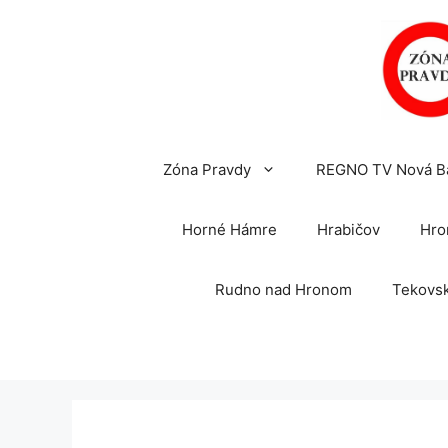
Preskočiť
na
obsah
Zóna Pravdy
REGNO TV Nová B
Horné Hámre
Hrabičov
Hro
Rudno nad Hronom
Tekovsk