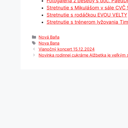
o
n
p
n
m
Fotogaléria z besedy s doc. PaedD
o
g
p
Stretnutie s Mikulášom v sále CVČ 
Stretnutie s rodáčkou EVOU VELTY
k
er
Stretnutie s trénerom lyžovania T
Kategórie
Nová Baňa
Značky
Nova Bana
Vianočný koncert 15.12.2024
Novinka rodinnej cukrárne Alžbetka je veľkým