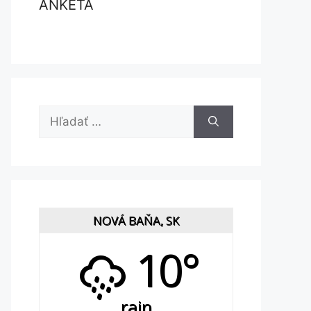
ANKETA
Hľadať:
NOVÁ BAŇA, SK
10°
rain