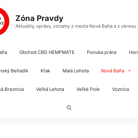
Zóna Pravdy
Aktuality, správy, oznamy z mesta Nová Baňa a z okresu
aňa
Obchod CBD HEMPMATE
Ponuka práce
Hor
nský Beňadik
Kľak
Malá Lehota
Nová Baňa
á Breznica
Veľká Lehota
Veľké Pole
Voznica