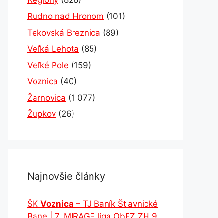
Rudno nad Hronom
(101)
Tekovská Breznica
(89)
Veľká Lehota
(85)
Veľké Pole
(159)
Voznica
(40)
Žarnovica
(1 077)
Župkov
(26)
Najnovšie články
ŠK
Voznica
– TJ Baník Štiavnické
Bane | 7. MIRAGE liga ObFZ ZH 9.