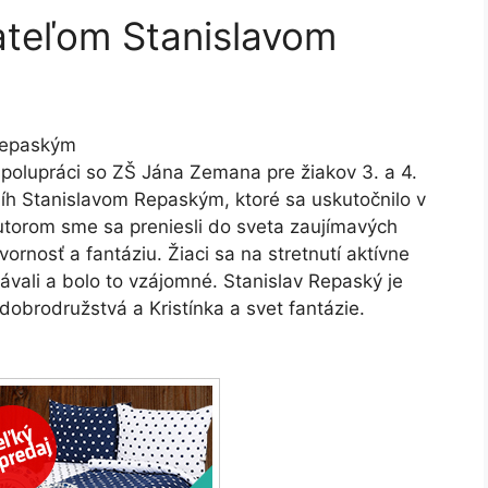
vateľom Stanislavom
 Repaským
spolupráci so ZŠ Jána Zemana pre žiakov 3. a 4.
níh Stanislavom Repaským, ktoré sa uskutočnilo v
autorom sme sa preniesli do sveta zaujímavých
rnosť a fantáziu. Žiaci sa na stretnutí aktívne
dávali a bolo to vzájomné. Stanislav Repaský je
dobrodružstvá a Kristínka a svet fantázie.