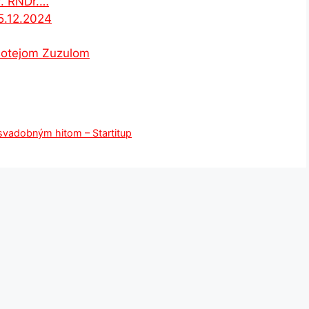
r. RNDr.…
5.12.2024
imotejom Zuzulom
 svadobným hitom – Startitup