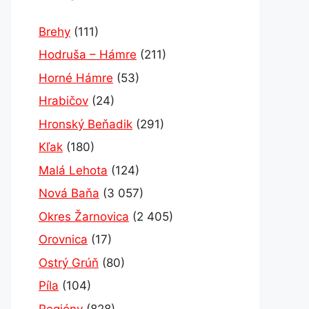
Brehy
(111)
Hodruša – Hámre
(211)
Horné Hámre
(53)
Hrabičov
(24)
Hronský Beňadik
(291)
Kľak
(180)
Malá Lehota
(124)
Nová Baňa
(3 057)
Okres Žarnovica
(2 405)
Orovnica
(17)
Ostrý Grúň
(80)
Píla
(104)
Regióny
(828)