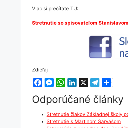
Viac si prečítate TU:
Stretnutie so spisovateľom Stanislav
Zdieľaj
F
M
W
Li
X
T
S
a
e
h
n
el
h
Odporúčané články
c
s
at
k
e
ar
e
s
s
e
gr
e
Stretnutie žiakov Základnej školy 
b
e
A
dI
a
Stretnutie s Martinom Sarvašom