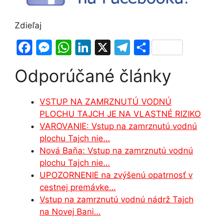
Zdieľaj
F
M
W
Li
X
T
S
a
e
h
n
el
h
Odporúčané články
c
s
at
k
e
ar
e
s
s
e
gr
e
VSTUP NA ZAMRZNUTÚ VODNÚ
b
e
A
dI
a
PLOCHU TAJCH JE NA VLASTNÉ RIZIKO
o
n
p
n
m
VAROVANIE: Vstup na zamrznutú vodnú
o
g
p
plochu Tajch nie…
Nová Baňa: Vstup na zamrznutú vodnú
k
er
plochu Tajch nie…
UPOZORNENIE na zvýšenú opatrnosť v
cestnej premávke…
Vstup na zamrznutú vodnú nádrž Tajch
na Novej Bani…