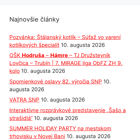
Najnovšie články
Pozvánka: Štálanský kotlík – Súťaž vo varení
kotlíkových špecialít
10. augusta 2026
OŠK
Hodruša
–
Hámre
– TJ Družstevník
Lovčica – Trubín | 7. MIRAGE liga ObFZ ZH 9.
kolo
10. augusta 2026
Spomienkové oslavy 82. výročia SNP
10.
augusta 2026
VATRA SNP
10. augusta 2026
Interaktívne rozprávkové predstavenie „Šašo a
strašidlá“
10. augusta 2026
SUMMER HOLIDAY PARTY na mestskom
trhovisku v Novej Bani
10. augusta 2026