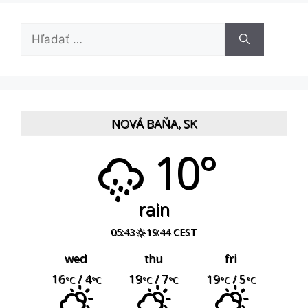
Hľadať:
NOVÁ BAŇA, SK
10°
rain
05:43
19:44 CEST
wed
thu
fri
16
/ 4
19
/ 7
19
/ 5
°C
°C
°C
°C
°C
°C