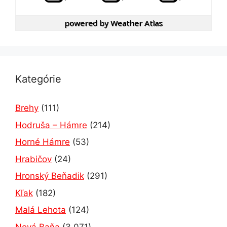
powered by
Weather Atlas
Kategórie
Brehy
(111)
Hodruša – Hámre
(214)
Horné Hámre
(53)
Hrabičov
(24)
Hronský Beňadik
(291)
Kľak
(182)
Malá Lehota
(124)
Nová Baňa
(3 071)