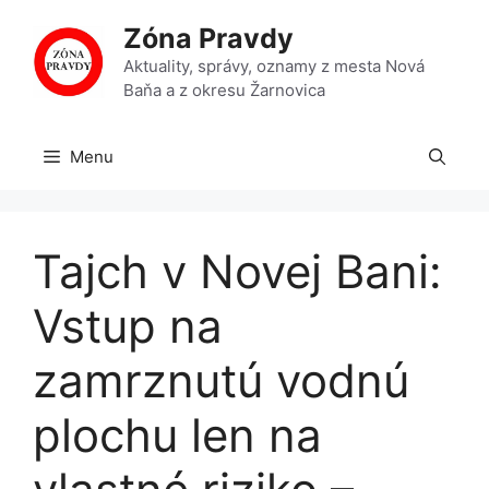
Preskočiť
Zóna Pravdy
na
obsah
Aktuality, správy, oznamy z mesta Nová
Baňa a z okresu Žarnovica
Menu
Tajch v Novej Bani:
Vstup na
zamrznutú vodnú
plochu len na