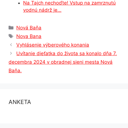
Na Tajch nechoďte! Vstup na zamrznutú
vodnú nádrž je…
Kategórie
Nová Baňa
Značky
Nova Bana
Vyhlásenie výberového konania
Uvítanie dieťatka do života sa konalo dňa 7.
decembra 2024 v obradnej sieni mesta Nová
Baňa.
ANKETA