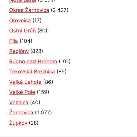
Okres Žarnovica
(2 427)
Orovnica
(17)
Ostrý Grúň
(80)
Píla
(104)
Regióny
(828)
Rudno nad Hronom
(101)
Tekovská Breznica
(89)
Veľká Lehota
(86)
Veľké Pole
(159)
Voznica
(40)
Žarnovica
(1 077)
Župkov
(28)