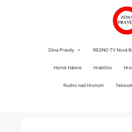
Preskočiť
na
obsah
Zóna Pravdy
REGNO TV Nová B
Horné Hámre
Hrabičov
Hro
Rudno nad Hronom
Tekovsk