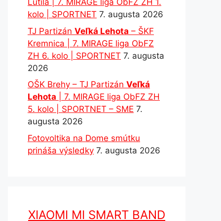
Lutila | 7. MIRAGE liga ObFZ ZH 1.
kolo | SPORTNET
7. augusta 2026
TJ Partizán
Veľká Lehota
– ŠKF
Kremnica | 7. MIRAGE liga ObFZ
ZH 6. kolo | SPORTNET
7. augusta
2026
OŠK Brehy – TJ Partizán
Veľká
Lehota
| 7. MIRAGE liga ObFZ ZH
5. kolo | SPORTNET – SME
7.
augusta 2026
Fotovoltika na Dome smútku
prináša výsledky
7. augusta 2026
XIAOMI MI SMART BAND