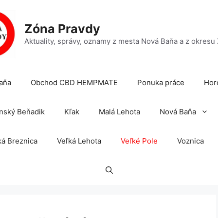
Zóna Pravdy
Aktuality, správy, oznamy z mesta Nová Baňa a z okresu
aňa
Obchod CBD HEMPMATE
Ponuka práce
Hor
nský Beňadik
Kľak
Malá Lehota
Nová Baňa
á Breznica
Veľká Lehota
Veľké Pole
Voznica