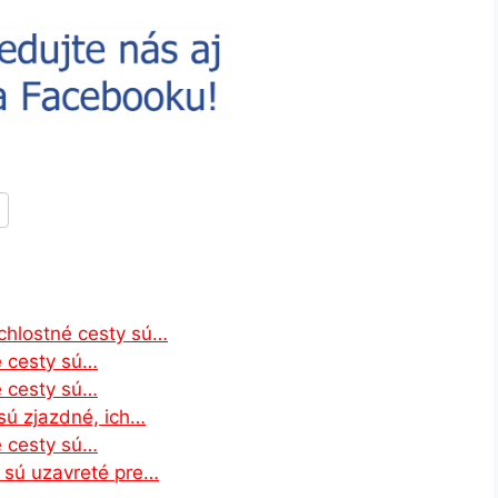
ýchlostné cesty sú…
é cesty sú…
é cesty sú…
 sú zjazdné, ich…
é cesty sú…
p sú uzavreté pre…