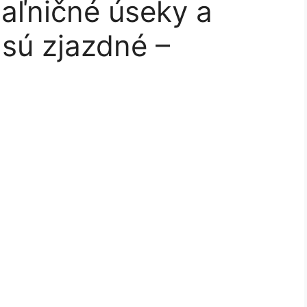
aľničné úseky a
 sú zjazdné –