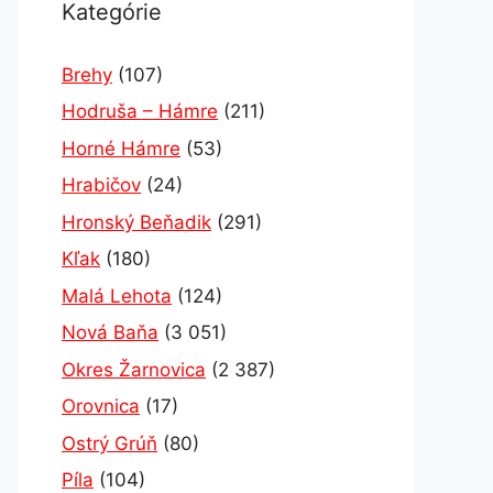
Kategórie
Brehy
(107)
Hodruša – Hámre
(211)
Horné Hámre
(53)
Hrabičov
(24)
Hronský Beňadik
(291)
Kľak
(180)
Malá Lehota
(124)
Nová Baňa
(3 051)
Okres Žarnovica
(2 387)
Orovnica
(17)
Ostrý Grúň
(80)
Píla
(104)