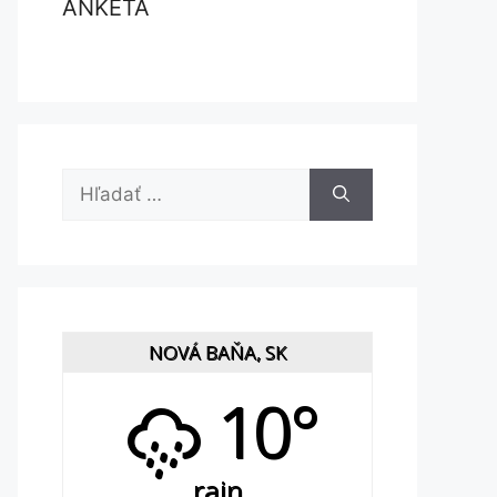
ANKETA
Hľadať:
NOVÁ BAŇA, SK
10°
rain