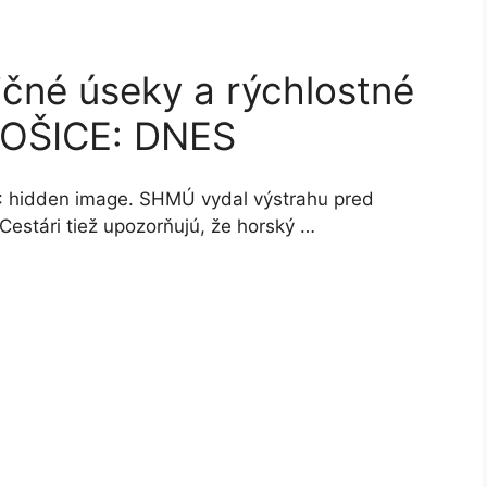
ičné úseky a rýchlostné
 KOŠICE: DNES
hidden image. SHMÚ vydal výstrahu pred
Cestári tiež upozorňujú, že horský …