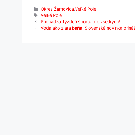
Kategórie
Okres Žarnovica
,
Veľké Pole
Značky
Veľké Pole
Prichádza Týždeň športu pre všetkých!
Voda ako zlatá
baňa
: Slovenská novinka prin