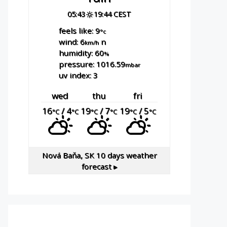
05:43
19:44 CEST
feels like: 9
°c
wind: 6
n
km/h
humidity: 60
%
pressure: 1016.59
mbar
uv index: 3
wed
thu
fri
16
/ 4
19
/ 7
19
/ 5
°C
°C
°C
°C
°C
°C
Nová Baňa, SK
10 days weather
forecast ▸