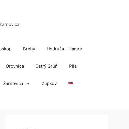
 Žarnovica
oskop
Brehy
Hodruša – Hámre
Orovnica
Ostrý Grúň
Píla
Žarnovica
Župkov