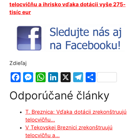
telocvičňu a ihrisko vďaka dotácii vyše 275-
tisíc eur
Zdieľaj
F
M
W
Li
X
T
S
a
e
h
n
el
h
Odporúčané články
c
s
at
k
e
ar
e
s
s
e
gr
e
T. Breznica: Vďaka dotácii zrekonštruujú
b
e
A
dI
a
telocvičňu…
o
n
p
n
m
V Tekovskej Breznici zrekonštruujú
o
g
p
telocvičňu a…