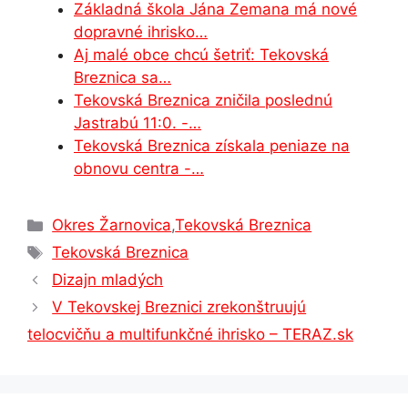
Základná škola Jána Zemana má nové
k
er
dopravné ihrisko…
Aj malé obce chcú šetriť: Tekovská
Breznica sa…
Tekovská Breznica zničila poslednú
Jastrabú 11:0. -…
Tekovská Breznica získala peniaze na
obnovu centra -…
Kategórie
Okres Žarnovica
,
Tekovská Breznica
Značky
Tekovská Breznica
Dizajn mladých
V Tekovskej Breznici zrekonštruujú
telocvičňu a multifunkčné ihrisko – TERAZ.sk