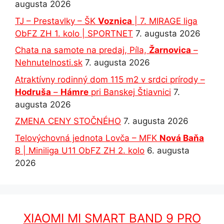
augusta 2026
TJ – Prestavlky – ŠK
Voznica
| 7. MIRAGE liga
ObFZ ZH 1. kolo | SPORTNET
7. augusta 2026
Chata na samote na predaj, Píla,
Žarnovica
–
Nehnutelnosti.sk
7. augusta 2026
Atraktívny rodinný dom 115 m2 v srdci prírody –
Hodruša
–
Hámre
pri Banskej Štiavnici
7.
augusta 2026
ZMENA CENY STOČNÉHO
7. augusta 2026
Telovýchovná jednota Lovča – MFK
Nová Baňa
B | Miniliga U11 ObFZ ZH 2. kolo
6. augusta
2026
XIAOMI MI SMART BAND 9 PRO