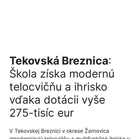
Tekovská Breznica
:
Škola získa modernú
telocvičňu a ihrisko
vďaka dotácii vyše
275-tisíc eur
V Tekovskej Breznici v okrese Žarnovica
zmodernizujú telocvičňu a multifunkčné ihrisko v