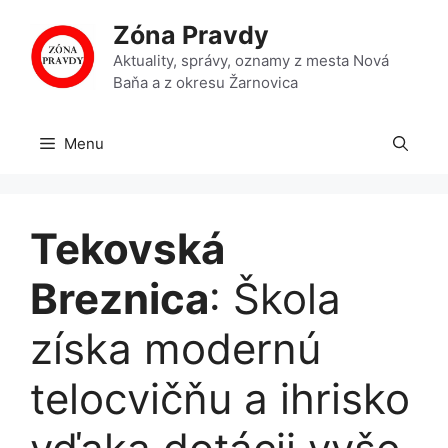
Preskočiť
Zóna Pravdy
na
obsah
Aktuality, správy, oznamy z mesta Nová
Baňa a z okresu Žarnovica
Menu
Tekovská
Breznica
: Škola
získa modernú
telocvičňu a ihrisko