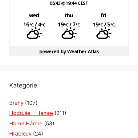
05:43
19:44 CEST
wed
thu
fri
16
/ 4
19
/ 7
19
/ 5
°C
°C
°C
°C
°C
°C
powered by
Weather Atlas
Kategórie
Brehy
(107)
Hodruša – Hámre
(211)
Horné Hámre
(53)
Hrabičov
(24)