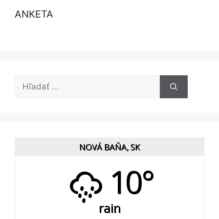
ANKETA
Hľadať:
NOVÁ BAŇA, SK
10°
rain