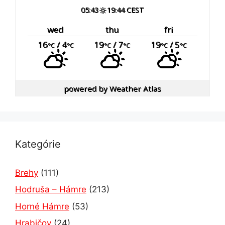
05:43
19:44 CEST
wed
thu
fri
16
/ 4
19
/ 7
19
/ 5
°C
°C
°C
°C
°C
°C
powered by
Weather Atlas
Kategórie
Brehy
(111)
Hodruša – Hámre
(213)
Horné Hámre
(53)
Hrabičov
(24)