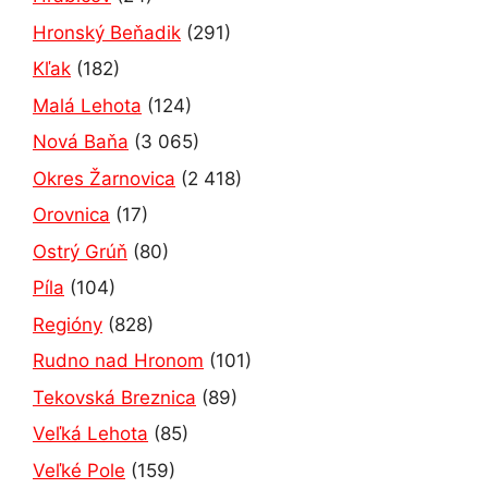
Hronský Beňadik
(291)
Kľak
(182)
Malá Lehota
(124)
Nová Baňa
(3 065)
Okres Žarnovica
(2 418)
Orovnica
(17)
Ostrý Grúň
(80)
Píla
(104)
Regióny
(828)
Rudno nad Hronom
(101)
Tekovská Breznica
(89)
Veľká Lehota
(85)
Veľké Pole
(159)