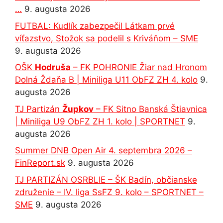
…
9. augusta 2026
FUTBAL: Kudlík zabezpečil Látkam prvé
víťazstvo, Stožok sa podelil s Kriváňom – SME
9. augusta 2026
OŠK
Hodruša
– FK POHRONIE Žiar nad Hronom
Dolná Ždaňa B | Miniliga U11 ObFZ ZH 4. kolo
9.
augusta 2026
TJ Partizán
Župkov
– FK Sitno Banská Štiavnica
| Miniliga U9 ObFZ ZH 1. kolo | SPORTNET
9.
augusta 2026
Summer DNB Open Air 4. septembra 2026 –
FinReport.sk
9. augusta 2026
TJ PARTIZÁN OSRBLIE – ŠK Badín, občianske
združenie – IV. liga SsFZ 9. kolo – SPORTNET –
SME
9. augusta 2026