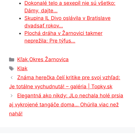
Dokonalé telo a sexepíl nie sú všetko:
Dámy, dajte…
Skupina IL Divo oslávila v Bratislave
dvadsať rokov…
Plochá dráha v Žarnovici takmer
neprežila: Pre týfus…
Kategórie
Kľak
,
Okres Žarnovica
Značky
Klak
Známa herečka čelí kritike pre svoj vzhľad:
Je totálne vychudnutá! – galéria | Topky.sk
Elegantná ako nikdy: JLo nechala holé prsia
aj vykrojené tangáče doma… Ohúrila viac než
nahá!