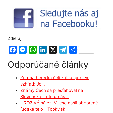
Zdieľaj
F
M
W
Li
X
T
S
a
e
h
n
el
h
Odporúčané články
c
s
at
k
e
ar
e
s
s
e
gr
e
Známa herečka čelí kritike pre svoj
b
e
A
dI
a
vzhľad: Je…
o
n
p
n
m
Známy Čech sa presťahoval na
o
g
p
Slovensko: Toto u nás…
HROZIVÝ nález! V lese našli obhorené
k
er
ľudské telo - Topky.sk