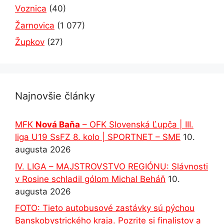
Voznica
(40)
Žarnovica
(1 077)
Župkov
(27)
Najnovšie články
MFK
Nová Baňa
– OFK Slovenská Ľupča | III.
liga U19 SsFZ 8. kolo | SPORTNET – SME
10.
augusta 2026
IV. LIGA – MAJSTROVSTVO REGIÓNU: Slávnosti
v Rosine schladil gólom Michal Beháň
10.
augusta 2026
FOTO: Tieto autobusové zastávky sú pýchou
Banskobystrického kraja. Pozrite si finalistov a