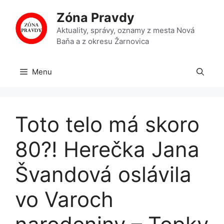
Preskočiť
Zóna Pravdy
na
obsah
Aktuality, správy, oznamy z mesta Nová
Baňa a z okresu Žarnovica
Menu
Toto telo má skoro
80?! Herečka Jana
Švandová oslávila
vo Varoch