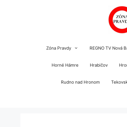
Preskočiť
na
obsah
Zóna Pravdy
REGNO TV Nová B
Horné Hámre
Hrabičov
Hro
Rudno nad Hronom
Tekovsk