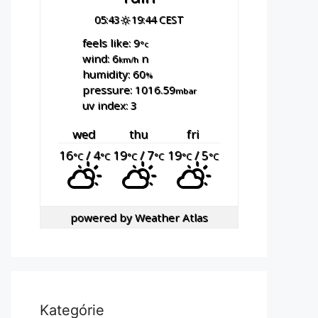
05:43
19:44 CEST
feels like: 9
°c
wind: 6
n
km/h
humidity: 60
%
pressure: 1016.59
mbar
uv index: 3
wed
thu
fri
16
/ 4
19
/ 7
19
/ 5
°C
°C
°C
°C
°C
°C
powered by
Weather Atlas
Kategórie