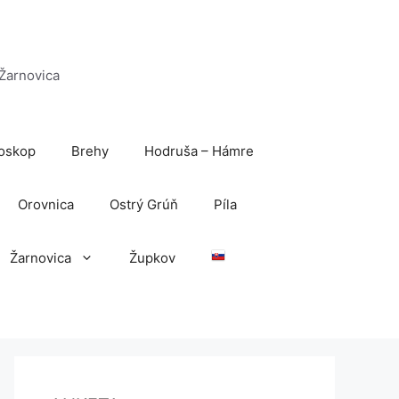
 Žarnovica
oskop
Brehy
Hodruša – Hámre
Orovnica
Ostrý Grúň
Píla
Žarnovica
Župkov