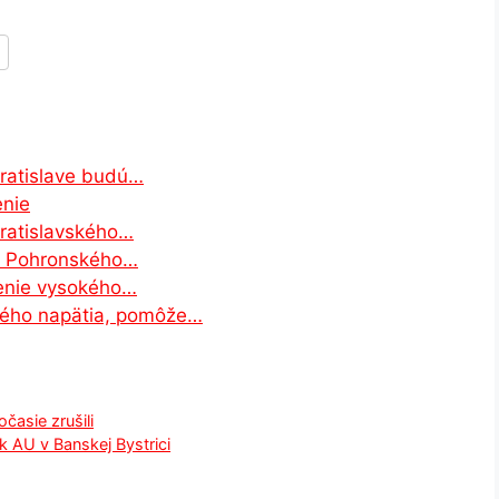
atislave budú…
enie
ratislavského…
ie Pohronského…
enie vysokého…
kého napätia, pomôže…
časie zrušili
k AU v Banskej Bystrici