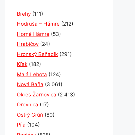
Brehy
(111)
Hodruša – Hámre
(212)
Horné Hámre
(53)
Hrabičov
(24)
Hronský Beňadik
(291)
Kľak
(182)
Malá Lehota
(124)
Nová Baňa
(3 061)
Okres Žarnovica
(2 413)
Orovnica
(17)
Ostrý Grúň
(80)
Píla
(104)
Regióny
(828)