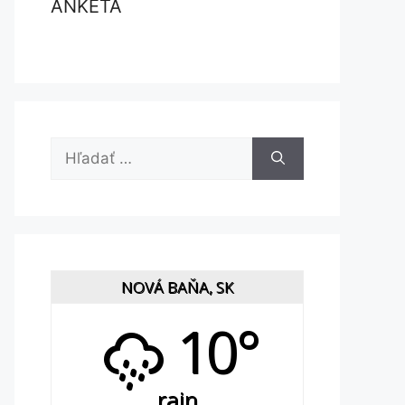
ANKETA
Hľadať:
NOVÁ BAŇA, SK
10°
rain