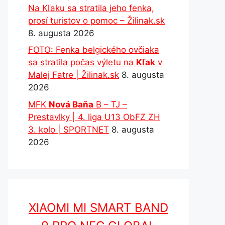
Na Kľaku sa stratila jeho fenka,
prosí turistov o pomoc – Žilinak.sk
8. augusta 2026
FOTO: Fenka belgického ovčiaka
sa stratila počas výletu na
Kľak
v
Malej Fatre | Žilinak.sk
8. augusta
2026
MFK
Nová Baňa
B – TJ –
Prestavlky | 4. liga U13 ObFZ ZH
3. kolo | SPORTNET
8. augusta
2026
XIAOMI MI SMART BAND