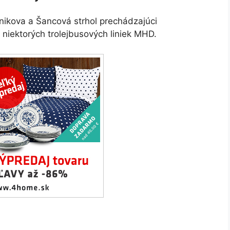
ánikova a Šancová strhol prechádzajúci
 niektorých trolejbusových liniek MHD.