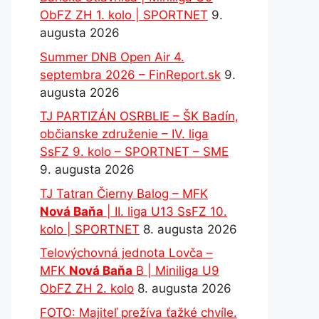
ObFZ ZH 1. kolo | SPORTNET
9.
augusta 2026
Summer DNB Open Air 4.
septembra 2026 – FinReport.sk
9.
augusta 2026
TJ PARTIZÁN OSRBLIE – ŠK Badín,
občianske združenie – IV. liga
SsFZ 9. kolo – SPORTNET – SME
9. augusta 2026
TJ Tatran Čierny Balog – MFK
Nová Baňa
| II. liga U13 SsFZ 10.
kolo | SPORTNET
8. augusta 2026
Telovýchovná jednota Lovča –
MFK
Nová Baňa
B | Miniliga U9
ObFZ ZH 2. kolo
8. augusta 2026
FOTO: Majiteľ prežíva ťažké chvíle.