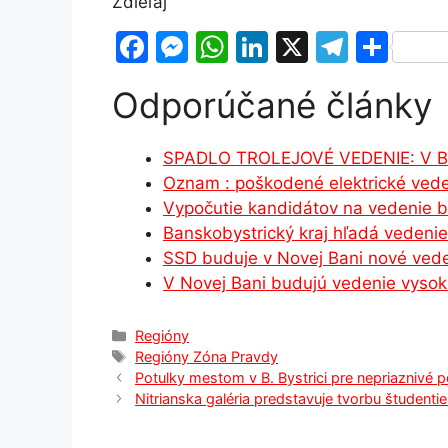
Zdieľaj
F
M
W
Li
X
T
S
a
e
h
n
el
h
Odporúčané články
c
s
at
k
e
ar
e
s
s
e
gr
e
SPADLO TROLEJOVÉ VEDENIE: V Br
b
e
A
dI
a
Oznam : poškodené elektrické ved
o
n
p
n
m
Vypočutie kandidátov na vedenie b
o
g
p
Banskobystrický kraj hľadá veden
SSD buduje v Novej Bani nové ved
k
er
V Novej Bani budujú vedenie vyso
Kategórie
Regióny
Značky
Regióny Zóna Pravdy
Potulky mestom v B. Bystrici pre nepriaznivé po
Nitrianska galéria predstavuje tvorbu študentie