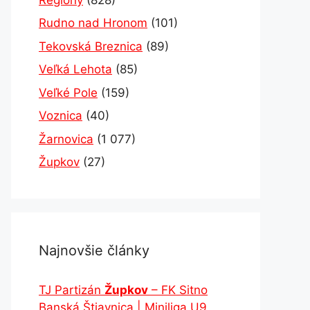
Rudno nad Hronom
(101)
Tekovská Breznica
(89)
Veľká Lehota
(85)
Veľké Pole
(159)
Voznica
(40)
Žarnovica
(1 077)
Župkov
(27)
Najnovšie články
TJ Partizán
Župkov
– FK Sitno
Banská Štiavnica | Miniliga U9