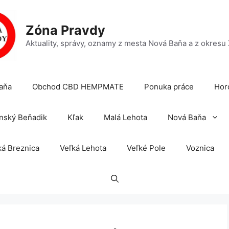
Zóna Pravdy
Aktuality, správy, oznamy z mesta Nová Baňa a z okresu
aňa
Obchod CBD HEMPMATE
Ponuka práce
Hor
nský Beňadik
Kľak
Malá Lehota
Nová Baňa
á Breznica
Veľká Lehota
Veľké Pole
Voznica