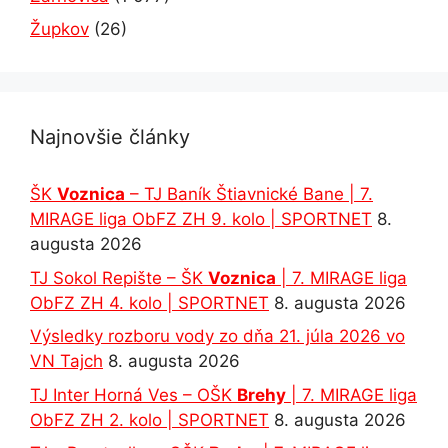
Župkov
(26)
Najnovšie články
ŠK
Voznica
– TJ Baník Štiavnické Bane | 7.
MIRAGE liga ObFZ ZH 9. kolo | SPORTNET
8.
augusta 2026
TJ Sokol Repište – ŠK
Voznica
| 7. MIRAGE liga
ObFZ ZH 4. kolo | SPORTNET
8. augusta 2026
Výsledky rozboru vody zo dňa 21. júla 2026 vo
VN Tajch
8. augusta 2026
TJ Inter Horná Ves – OŠK
Brehy
| 7. MIRAGE liga
ObFZ ZH 2. kolo | SPORTNET
8. augusta 2026