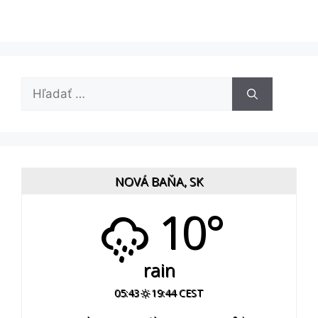
Hľadať:
NOVÁ BAŇA, SK
10°
rain
05:43
19:44 CEST