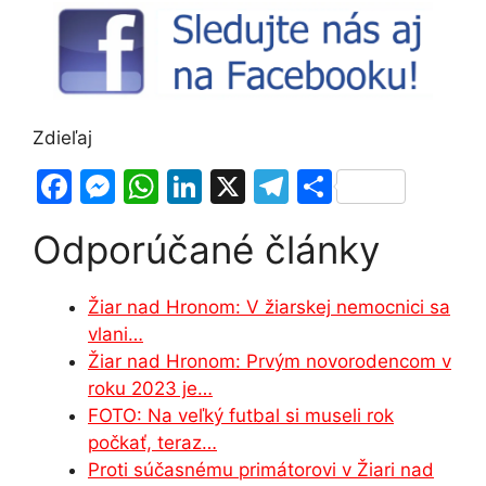
Zdieľaj
F
M
W
Li
X
T
S
a
e
h
n
el
h
Odporúčané články
c
s
at
k
e
ar
e
s
s
e
gr
e
Žiar nad Hronom: V žiarskej nemocnici sa
b
e
A
dI
a
vlani…
o
n
p
n
m
Žiar nad Hronom: Prvým novorodencom v
o
g
p
roku 2023 je…
FOTO: Na veľký futbal si museli rok
k
er
počkať, teraz…
Proti súčasnému primátorovi v Žiari nad