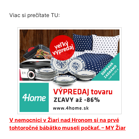
Viac si prečítate TU:
V nemocnici v Žiari nad Hronom si na prvé
tohtoročné bábätko museli počkať. – MY Žiar