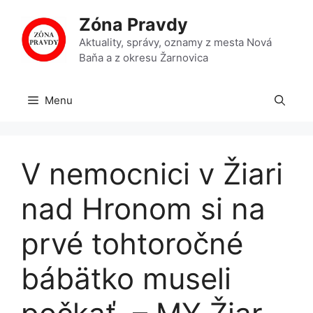
Preskočiť
Zóna Pravdy
na
obsah
Aktuality, správy, oznamy z mesta Nová
Baňa a z okresu Žarnovica
Menu
V nemocnici v Žiari
nad Hronom si na
prvé tohtoročné
bábätko museli