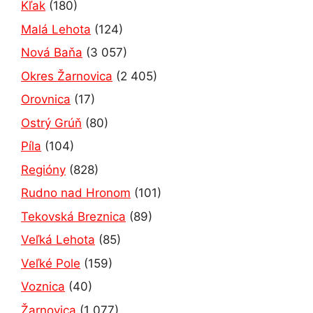
Kľak
(180)
Malá Lehota
(124)
Nová Baňa
(3 057)
Okres Žarnovica
(2 405)
Orovnica
(17)
Ostrý Grúň
(80)
Píla
(104)
Regióny
(828)
Rudno nad Hronom
(101)
Tekovská Breznica
(89)
Veľká Lehota
(85)
Veľké Pole
(159)
Voznica
(40)
Žarnovica
(1 077)