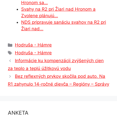
Hronom sa…
Svahy na R2 pri Žiari nad Hronom a
Zvolene plánujú…
NDS pripravuje sanáciu svahov na R2 pri
Žiari nad…
Kategórie
Hodruša - Hámre
Značky
Hodruša - Hámre
Informácie ku kompenzácii zvýšených cien
za teplo a teplú úžitkovú vodu
Bez reflexných prvkov skočila pod auto. Na
R1 zahynulo 14-ročné dievča – Regióny – Správy
ANKETA