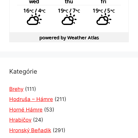
wed
thu
fri
16
/ 4
19
/ 7
19
/ 5
°C
°C
°C
°C
°C
°C
powered by
Weather Atlas
Kategórie
Brehy
(111)
Hodruša – Hámre
(211)
Horné Hámre
(53)
Hrabičov
(24)
Hronský Beňadik
(291)