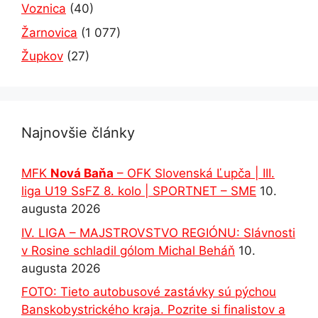
Voznica
(40)
Žarnovica
(1 077)
Župkov
(27)
Najnovšie články
MFK
Nová Baňa
– OFK Slovenská Ľupča | III.
liga U19 SsFZ 8. kolo | SPORTNET – SME
10.
augusta 2026
IV. LIGA – MAJSTROVSTVO REGIÓNU: Slávnosti
v Rosine schladil gólom Michal Beháň
10.
augusta 2026
FOTO: Tieto autobusové zastávky sú pýchou
Banskobystrického kraja. Pozrite si finalistov a