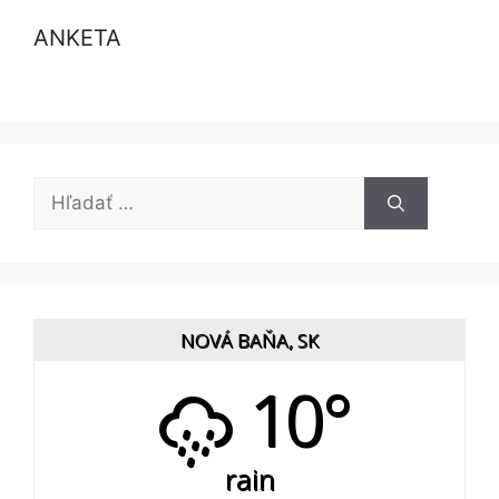
ANKETA
Hľadať:
NOVÁ BAŇA, SK
10°
rain