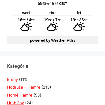
05:43
19:44 CEST
wed
thu
fri
16
/ 4
19
/ 7
19
/ 5
°C
°C
°C
°C
°C
°C
powered by
Weather Atlas
Kategórie
Brehy
(111)
Hodruša – Hámre
(213)
Horné Hámre
(53)
Hrabičov
(24)