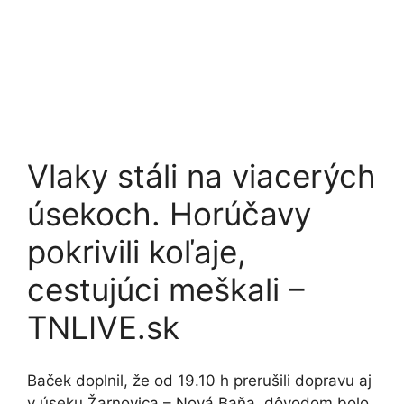
Vlaky stáli na viacerých
úsekoch. Horúčavy
pokrivili koľaje,
cestujúci meškali –
TNLIVE.sk
Baček doplnil, že od 19.10 h prerušili dopravu aj
v úseku Žarnovica – Nová Baňa, dôvodom bolo