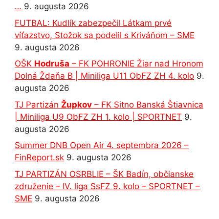
…
9. augusta 2026
FUTBAL: Kudlík zabezpečil Látkam prvé
víťazstvo, Stožok sa podelil s Kriváňom – SME
9. augusta 2026
OŠK
Hodruša
– FK POHRONIE Žiar nad Hronom
Dolná Ždaňa B | Miniliga U11 ObFZ ZH 4. kolo
9.
augusta 2026
TJ Partizán
Župkov
– FK Sitno Banská Štiavnica
| Miniliga U9 ObFZ ZH 1. kolo | SPORTNET
9.
augusta 2026
Summer DNB Open Air 4. septembra 2026 –
FinReport.sk
9. augusta 2026
TJ PARTIZÁN OSRBLIE – ŠK Badín, občianske
združenie – IV. liga SsFZ 9. kolo – SPORTNET –
SME
9. augusta 2026