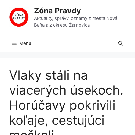
Preskočiť
Zóna Pravdy
na
obsah
Aktuality, správy, oznamy z mesta Nová
Baňa a z okresu Žarnovica
Menu
Vlaky stáli na
viacerých úsekoch.
Horúčavy pokrivili
koľaje, cestujúci