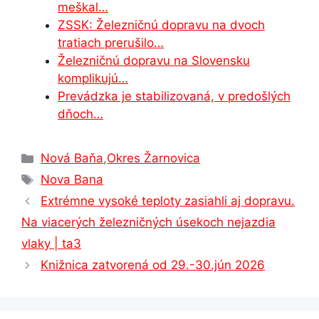
meškal…
ZSSK: Železničnú dopravu na dvoch
tratiach prerušilo…
Železničnú dopravu na Slovensku
komplikujú…
Prevádzka je stabilizovaná, v predošlých
dňoch…
Kategórie
Nová Baňa
,
Okres Žarnovica
Značky
Nova Bana
Extrémne vysoké teploty zasiahli aj dopravu.
Na viacerých železničných úsekoch nejazdia
vlaky | ta3
Knižnica zatvorená od 29.-30.jún 2026