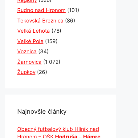
Rudno nad Hronom
(101)
Tekovská Breznica
(86)
Veľká Lehota
(78)
Veľké Pole
(159)
Voznica
(34)
Žarnovica
(1 072)
Župkov
(26)
Najnovšie články
Obecný futbalový klub Hliník nad
Hronom – OŠK
Hodruša
–
Hámre