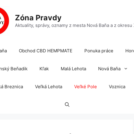
Zóna Pravdy
Aktuality, správy, oznamy z mesta Nová Baňa a z okresu
aňa
Obchod CBD HEMPMATE
Ponuka práce
Hor
nský Beňadik
Kľak
Malá Lehota
Nová Baňa
á Breznica
Veľká Lehota
Veľké Pole
Voznica