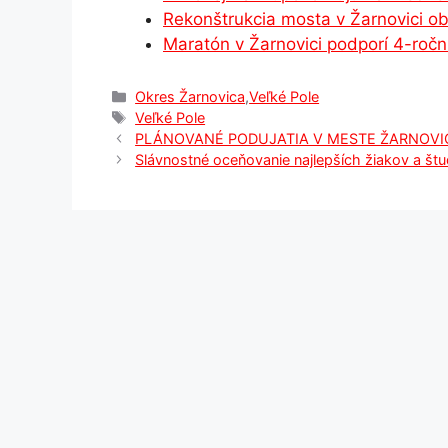
Rekonštrukcia mosta v Žarnovici o
k
er
Maratón v Žarnovici podporí 4-ročn
Kategórie
Okres Žarnovica
,
Veľké Pole
Značky
Veľké Pole
PLÁNOVANÉ PODUJATIA V MESTE ŽARNOVI
Slávnostné oceňovanie najlepších žiakov a š