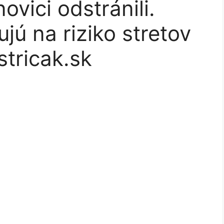
ovici odstránili.
ujú na riziko stretov
tricak.sk