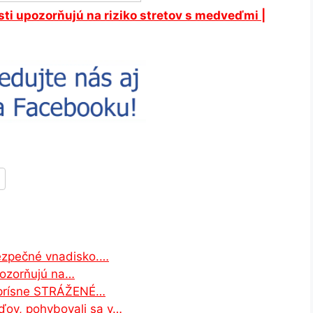
isti upozorňujú na riziko stretov s medveďmi |
bezpečné vnadisko.…
pozorňujú na…
a prísne STRÁŽENÉ…
ďov, pohybovali sa v…