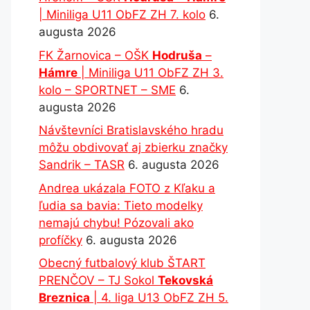
| Miniliga U11 ObFZ ZH 7. kolo
6.
augusta 2026
FK Žarnovica – OŠK
Hodruša
–
Hámre
| Miniliga U11 ObFZ ZH 3.
kolo – SPORTNET – SME
6.
augusta 2026
Návštevníci Bratislavského hradu
môžu obdivovať aj zbierku značky
Sandrik – TASR
6. augusta 2026
Andrea ukázala FOTO z Kľaku a
ľudia sa bavia: Tieto modelky
nemajú chybu! Pózovali ako
profíčky
6. augusta 2026
Obecný futbalový klub ŠTART
PRENČOV – TJ Sokol
Tekovská
Breznica
| 4. liga U13 ObFZ ZH 5.