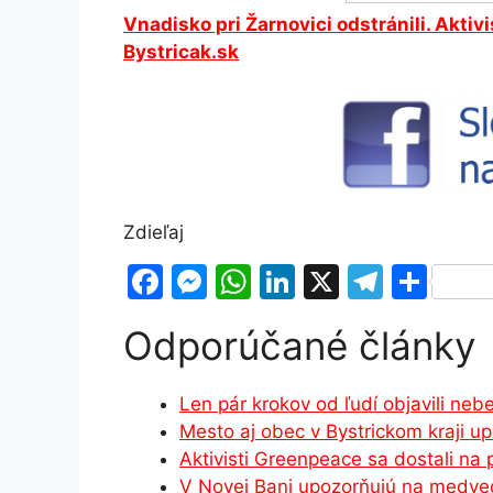
Vnadisko pri Žarnovici odstránili. Aktiv
Bystricak.sk
Zdieľaj
F
M
W
Li
X
T
S
a
e
h
n
el
h
Odporúčané články
c
s
at
k
e
ar
e
s
s
e
gr
e
Len pár krokov od ľudí objavili ne
b
e
A
dI
a
Mesto aj obec v Bystrickom kraji u
o
n
p
n
m
Aktivisti Greenpeace sa dostali n
o
g
p
V Novej Bani upozorňujú na medve