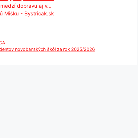
bmedzí dopravu aj v…
ú Mišku - Bystricak.sk
CA
tudentov novobanských škôl za rok 2025/2026