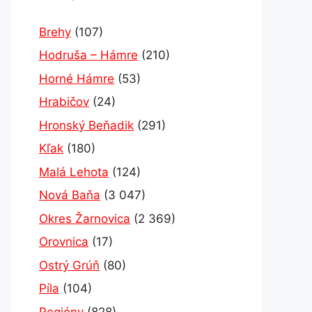
Brehy
(107)
Hodruša – Hámre
(210)
Horné Hámre
(53)
Hrabičov
(24)
Hronský Beňadik
(291)
Kľak
(180)
Malá Lehota
(124)
Nová Baňa
(3 047)
Okres Žarnovica
(2 369)
Orovnica
(17)
Ostrý Grúň
(80)
Píla
(104)
Regióny
(828)