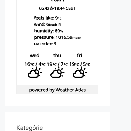
05:43
19:44 CEST
feels like: 9
°c
wind: 6
n
km/h
humidity: 60
%
pressure: 1016.59
mbar
uv index: 3
wed
thu
fri
16
/ 4
19
/ 7
19
/ 5
°C
°C
°C
°C
°C
°C
powered by
Weather Atlas
Kategórie