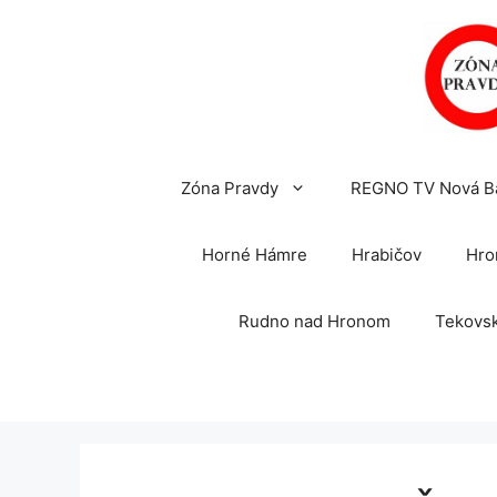
Preskočiť
na
obsah
Zóna Pravdy
REGNO TV Nová B
Horné Hámre
Hrabičov
Hro
Rudno nad Hronom
Tekovsk