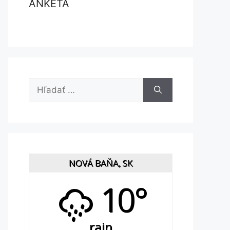
ANKETA
Hľadať:
NOVÁ BAŇA, SK
10°
rain