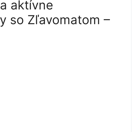
na aktívne
ty so Zľavomatom –