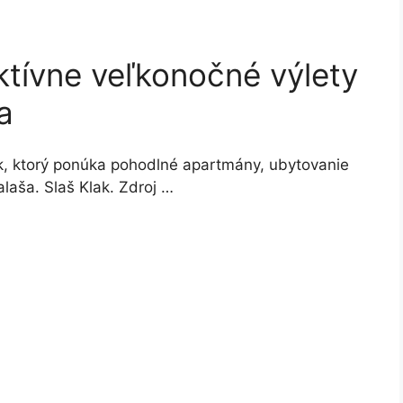
ktívne veľkonočné výlety
a
k, ktorý ponúka pohodlné apartmány, ubytovanie
alaša. Slaš Klak. Zdroj …