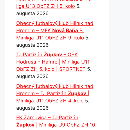
liga U13 ObFZ ZH 5. kolo
5.
augusta 2026
Obecný futbalový klub Hliník nad
Hronom – MFK
Nová Baňa
B |
Miniliga U11 ObFZ ZH 9. kolo
5.
augusta 2026
TJ Partizán
Župkov
– OŠK
Hodruša – Hámre | Miniliga U11
ObFZ ZH 5. kolo | SPORTNET
5.
augusta 2026
Obecný futbalový klub Hliník nad
Hronom – TJ Partizán
Župkov
|
Miniliga U11 ObFZ ZH 4. kolo
5.
augusta 2026
FK Žarnovica – TJ Partizán
Župkov
| Miniliga U9 ObFZ ZH 10.