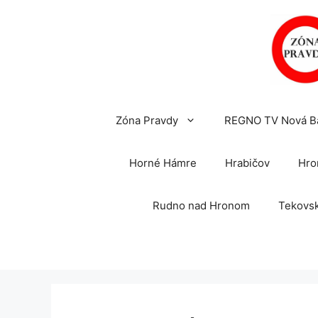
Preskočiť
na
obsah
Zóna Pravdy
REGNO TV Nová B
Horné Hámre
Hrabičov
Hro
Rudno nad Hronom
Tekovsk