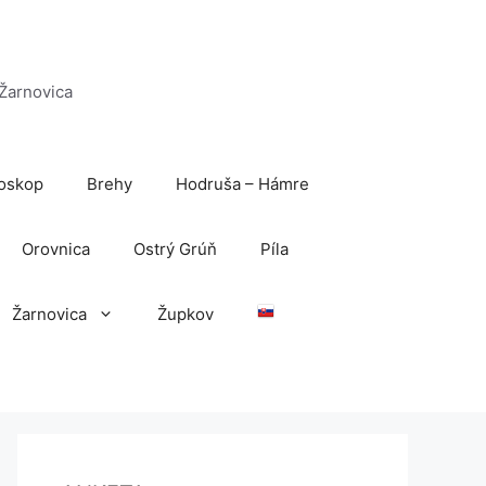
 Žarnovica
oskop
Brehy
Hodruša – Hámre
Orovnica
Ostrý Grúň
Píla
Žarnovica
Župkov