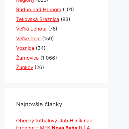
Rudno nad Hronom
(101)
Tekovská Breznica
(83)
Veľká Lehota
(78)
Veľké Pole
(159)
Voznica
(34)
Žarnovica
(1 066)
Župkov
(26)
Najnovšie články
Obecný futbalový klub Hliník nad
Hronom – MFK
Nová Baňa
B | 4.