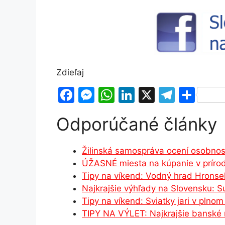
Zdieľaj
F
M
W
Li
X
T
S
a
e
h
n
el
h
Odporúčané články
c
s
at
k
e
ar
e
s
s
e
gr
e
Žilinská samospráva ocení osobnos
b
e
A
dI
a
ÚŽASNÉ miesta na kúpanie v príro
o
n
p
n
m
Tipy na víkend: Vodný hrad Hrons
o
g
p
Najkrajšie výhľady na Slovensku: S
Tipy na víkend: Sviatky jari v plno
k
er
TIPY NA VÝLET: Najkrajšie banské