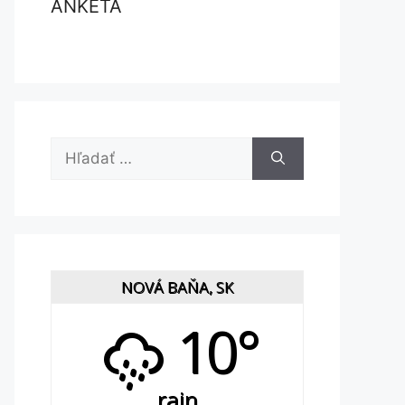
ANKETA
Hľadať:
NOVÁ BAŇA, SK
10°
rain