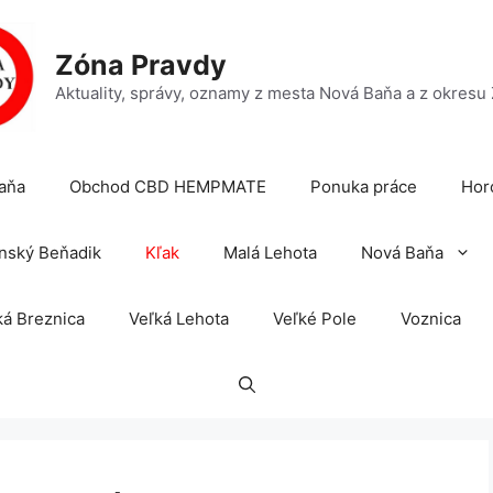
Zóna Pravdy
Aktuality, správy, oznamy z mesta Nová Baňa a z okresu
aňa
Obchod CBD HEMPMATE
Ponuka práce
Hor
nský Beňadik
Kľak
Malá Lehota
Nová Baňa
á Breznica
Veľká Lehota
Veľké Pole
Voznica