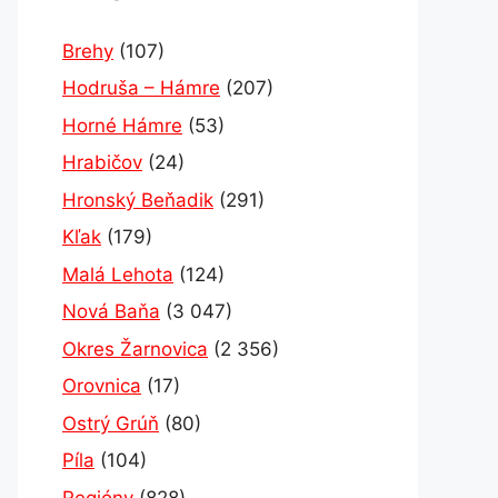
Brehy
(107)
Hodruša – Hámre
(207)
Horné Hámre
(53)
Hrabičov
(24)
Hronský Beňadik
(291)
Kľak
(179)
Malá Lehota
(124)
Nová Baňa
(3 047)
Okres Žarnovica
(2 356)
Orovnica
(17)
Ostrý Grúň
(80)
Píla
(104)
Regióny
(828)