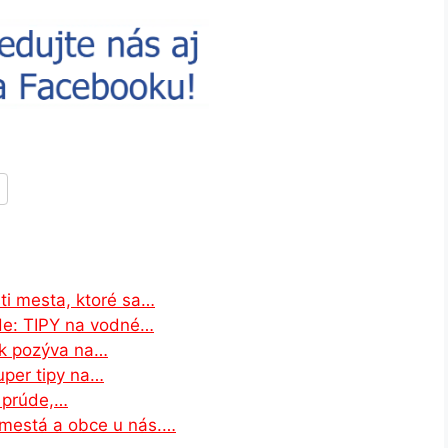
ti mesta, ktoré sa…
de: TIPY na vodné…
ek pozýva na…
uper tipy na…
m prúde,…
 mestá a obce u nás.…