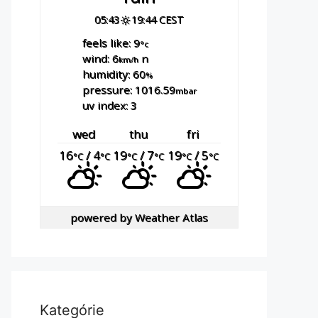
05:43
19:44 CEST
feels like: 9
°c
wind: 6
n
km/h
humidity: 60
%
pressure: 1016.59
mbar
uv index: 3
wed
thu
fri
16
/ 4
19
/ 7
19
/ 5
°C
°C
°C
°C
°C
°C
powered by
Weather Atlas
Kategórie